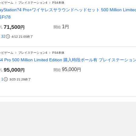
レビゲーム
プレイステーション4
PS4本体
layStation?4 Pro+ワイヤレスサラウンドヘッドセット 500 Million Limited
長Ft78
71,500
1
円
札
円
開始
32
4/12 21:00
終了
レビゲーム
プレイステーション4
PS4本体
S4 Pro 500 Million Limited Edition 購入時段ボール有 プレイステー
95,000
95,000
円
札
円
開始
1
3/25 21:29
終了