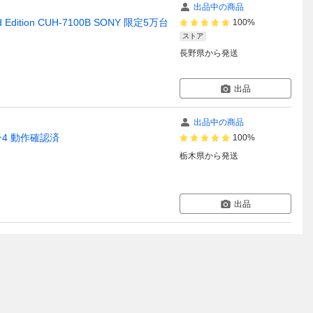
出品中の商品
 Edition CUH-7100B SONY 限定5万台
100%
ストア
長野県
から発送
出品
出品中の商品
ション4 動作確認済
100%
栃木県
から発送
出品