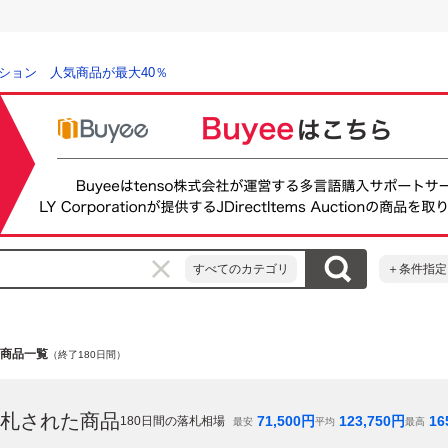
ション 人気商品が最大40％
すべてのカテゴリ
＋条件指定
on」の商品一覧
（終了180日間）
札された商品
71,500
円
123,750
円
16
180
日間の落札相場
最安
平均
最高