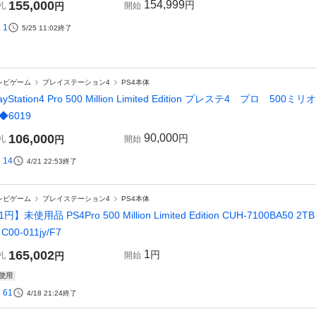
155,000
154,999
円
札
円
開始
1
5/25 11:02
終了
レビゲーム
プレイステーション4
PS4本体
layStation4 Pro 500 Million Limited Edition プレステ4 
◆6019
106,000
90,000
円
札
円
開始
14
4/21 22:53
終了
レビゲーム
プレイステーション4
PS4本体
円】未使用品 PS4Pro 500 Million Limited Edition CUH-7100BA50 2T
C00-011jy/F7
165,002
1
円
札
円
開始
使用
61
4/18 21:24
終了