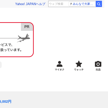
Yahoo! JAPAN
ヘルプ
みんなで大家さん 2881億円
マイオク
ウォッチ
出品
5,002
円