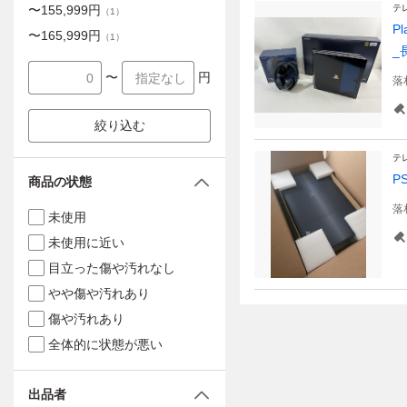
〜
155,999
円
テ
（
1
）
P
〜
165,999
円
（
1
）
_
〜
円
落
絞り込む
テ
P
商品の状態
落
未使用
未使用に近い
目立った傷や汚れなし
やや傷や汚れあり
傷や汚れあり
全体的に状態が悪い
出品者