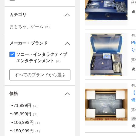
落
カテゴリ
おもちゃ、ゲーム
（
6
）
テ
P
メーカー・ブランド
り
ソニー・インタラクティブ
落
エンタテインメント
（
6
）
すべてのブランドから選ぶ
テ
【1
価格
備 
〜
71,999
円
（
1
）
落
〜
95,999
円
（
1
）
未
〜
106,999
円
（
1
）
〜
150,999
円
（
1
）