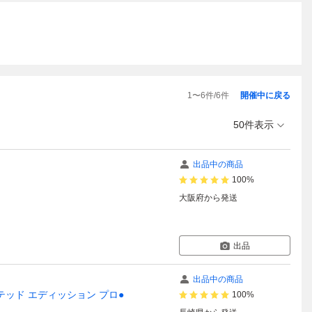
1
〜
6
件/
6
件
開催中に戻る
50件表示
出品中の商品
100%
大阪府
から発送
出品
出品中の商品
 限定版 リミテッド エディッション プロ●
100%