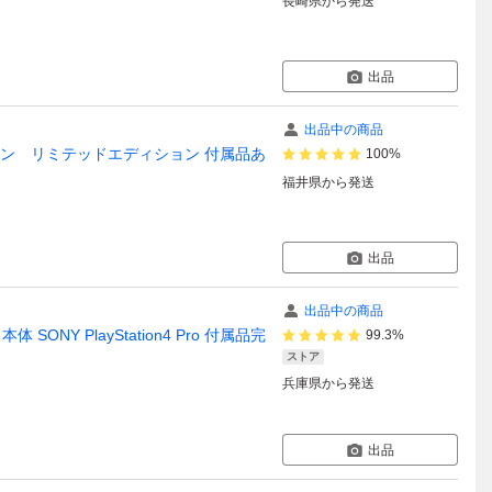
長崎県
から発送
出品
出品中の商品
プロ 500ミリオン リミテッドエディション 付属品あ
100%
福井県
から発送
出品
出品中の商品
B 本体 SONY PlayStation4 Pro 付属品完
99.3%
ストア
兵庫県
から発送
出品