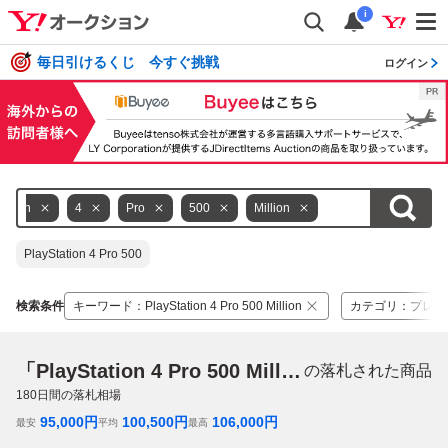
i
毎日引けるくじ 今すぐ挑戦
ログイン
tation
4
Pro
500
Million
PlayStation 4 Pro 500
検索条件
キーワード
：
PlayStation 4 Pro 500 Million
カテゴリ
：
プレイ
「PlayStation 4 Pro 500 Million」
の落札された商品
180
日間の落札相場
95,000
円
100,500
円
106,000
円
最安
平均
最高