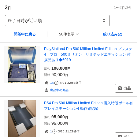
2
1
〜
2
件/
2
件
件
終了日時が近い順
開催中に戻る
50件表示
絞り込み
(2)
PlayStation4 Pro 500 Million Limited Edition プレステ
4 プロ 500ミリオン リミテッドエディション 付
属品あり◆6019
106,000
落札
円
90,000
開始
円
14
4/21 22:53
終了
出品
出品中の商品
PS4 Pro 500 Million Limited Edition 購入時段ボール有
プレイステーション4 動作確認済
95,000
落札
円
95,000
開始
円
1
3/25 21:29
終了
出品