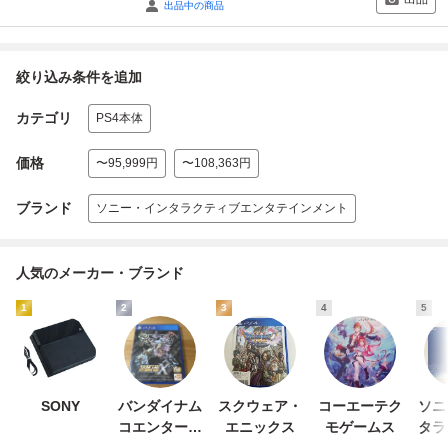
出品中の商品
絞り込み条件を追加
カテゴリ
PS4本体
価格
〜95,999円
〜108,363円
ブランド
ソニー・インタラクティブエンタテインメント
人気のメーカー・ブランド
1
2
3
4
5
SONY
バンダイナム
スクウェア・
コーエーテク
ソニ
コエンターテ
エニックス
モゲームス
タラ
インメント
エン