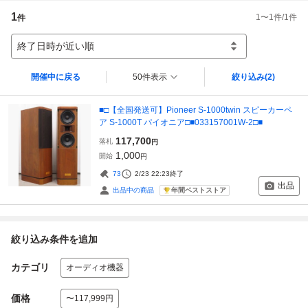
1
1
〜
1
件/
1
件
件
終了日時が近い順
開催中に戻る
50件表示
絞り込み
(2)
■□【全国発送可】Pioneer S-1000twin スピーカーペ
ア S-1000T パイオニア□■033157001W-2□■
117,700
落札
円
1,000
開始
円
73
2/23 22:23
終了
出品
年間ベストストア
出品中の商品
絞り込み条件を追加
カテゴリ
オーディオ機器
価格
〜117,999円