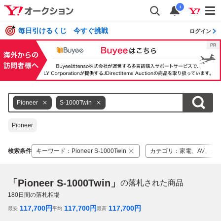
i
毎日引けるくじ 今すぐ挑戦
ログイン
Pioneer
S-1000Twin
Pioneer
検索条件
キーワード
：
Pioneer S-1000Twin
カテゴリ
：
家電、AV、カ
「Pioneer S-1000Twin」
の落札された商品
180
日間の落札相場
117,700
円
117,700
円
117,700
円
最安
平均
最高