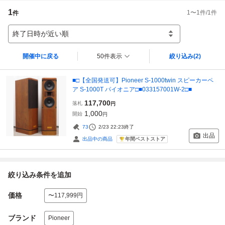
1
1
〜
1
件/
1
件
件
終了日時が近い順
開催中に戻る
50件表示
絞り込み
(2)
■□【全国発送可】Pioneer S-1000twin スピーカーペ
ア S-1000T パイオニア□■033157001W-2□■
117,700
落札
円
1,000
開始
円
73
2/23 22:23
終了
出品
年間ベストストア
出品中の商品
絞り込み条件を追加
価格
〜117,999円
ブランド
Pioneer