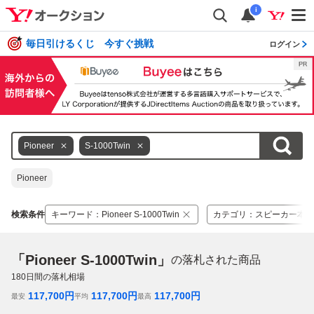
i
毎日引けるくじ 今すぐ挑戦
ログイン
Pioneer
S-1000Twin
Pioneer
検索条件
キーワード
：
Pioneer S-1000Twin
カテゴリ
：
スピーカー本体
「Pioneer S-1000Twin」
の落札された商品
180
日間の落札相場
117,700
円
117,700
円
117,700
円
最安
平均
最高