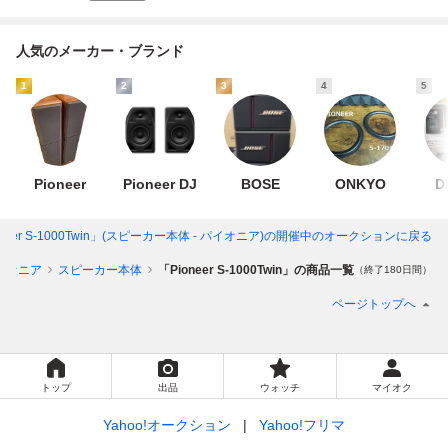
人気のメーカー・ブランド
1
2
3
4
5
Pioneer
Pioneer DJ
BOSE
ONKYO
D
neer S-1000Twin」(スピーカー本体 - パイオニア)
の開催中のオークションに戻る
イオニア
スピーカー本体
「Pioneer S-1000Twin」の商品一覧
（終了180日間）
ページトップへ
トップ
出品
ウォッチ
マイオク
Yahoo!オークション
Yahoo!フリマ