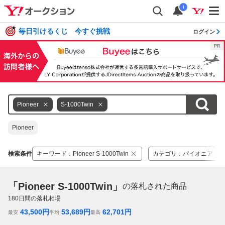
i
毎日引けるくじ 今すぐ挑戦
ログイン
Pioneer
S-1000Twin
Pioneer
検索条件
キーワード
：
Pioneer S-1000Twin
カテゴリ
：
パイオニア
「Pioneer S-1000Twin」
の落札された商品
180
日間の落札相場
43,500
円
53,689
円
62,701
円
最安
平均
最高