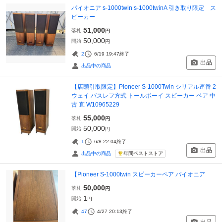
パイオニア s-1000twin s-1000twinA 引き取り限定 ス
ピーカー
51,000
落札
円
50,000
開始
円
2
6/19 19:47
終了
出品
出品中の商品
【店頭引取限定】Pioneer S-1000Twin シリアル連番 2
ウェイ バスレフ方式 トールボーイ スピーカー ペア 中
古 直 W10965229
55,000
落札
円
50,000
開始
円
1
6/8 22:04
終了
出品
年間ベストストア
出品中の商品
【Pioneer S-1000twin スピーカーペア パイオニア
50,000
落札
円
1
開始
円
47
4/27 20:13
終了