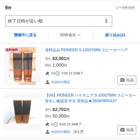
9
1
〜
9
件/
9
件
件
終了日時が近い順
開催中に戻る
50件表示
絞り込み
(2)
送料込み PIONEER S-1000TWIN スピーカーペア
送料無料
62,001
落札
円
1,000
開始
円
53
7/28 21:32
終了
出品
出品中の商品
【09】PIONEER パイオニア S-1000TWIN スピーカー
音出し確認済 中古 現状品 ■ 260609R5437
62,701
落札
円
50,000
開始
円
6
6/28 22:39
終了
出品
ストア
出品中の商品