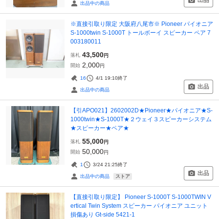
出品
出品中の商品
※直接引取り限定 大阪府八尾市※ Pioneer パイオニア
S-1000twin S-1000T トールボーイ スピーカー ペア 7
003180011
43,500
落札
円
2,000
開始
円
16
4/1 19:10
終了
出品
出品中の商品
【引APO021】2602002D★Pioneer★パイオニア★S-
1000twin★S-1000T★２ウェイ３スピーカーシステム
★スピーカー★ペア★
55,000
落札
円
50,000
開始
円
1
3/24 21:25
終了
出品
ストア
出品中の商品
【直接引取り限定】 Pioneer S-1000T S-1000TWIN V
ertical Twin System スピーカー パイオニア ユニット
損傷あり Gt-side 5421-1