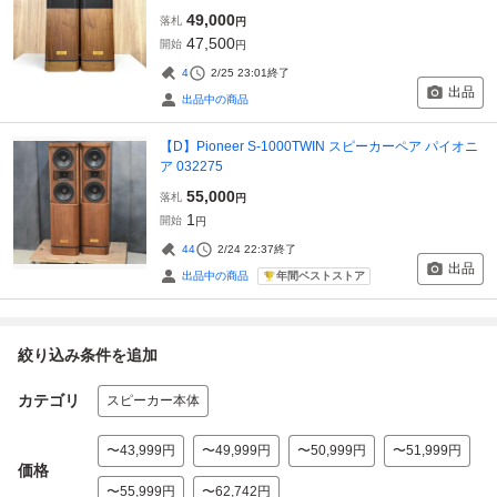
49,000
落札
円
47,500
開始
円
4
2/25 23:01
終了
出品
出品中の商品
【D】Pioneer S-1000TWIN スピーカーペア パイオニ
ア 032275
55,000
落札
円
1
開始
円
44
2/24 22:37
終了
出品
年間ベストストア
出品中の商品
絞り込み条件を追加
カテゴリ
スピーカー本体
〜43,999円
〜49,999円
〜50,999円
〜51,999円
価格
〜55,999円
〜62,742円