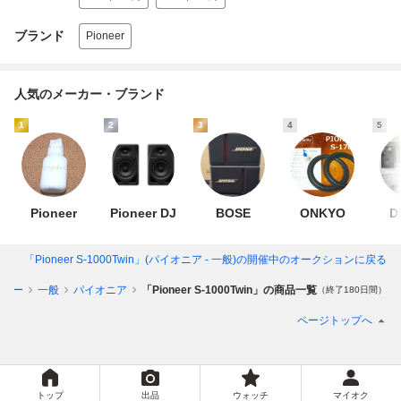
ブランド
Pioneer
人気のメーカー・ブランド
1
2
3
4
5
Pioneer
Pioneer DJ
BOSE
ONKYO
D
「Pioneer S-1000Twin」(パイオニア - 一般)
の開催中のオークションに戻る
ーカー
一般
パイオニア
「Pioneer S-1000Twin」の商品一覧
（終了180日間）
ページトップへ
トップ
出品
ウォッチ
マイオク