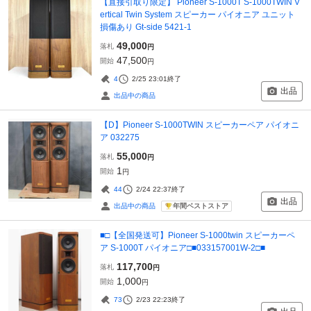
【直接引取り限定】 Pioneer S-1000T S-1000TWIN V
ertical Twin System スピーカー パイオニア ユニット
損傷あり Gt-side 5421-1
49,000
落札
円
47,500
開始
円
4
2/25 23:01
終了
出品
出品中の商品
【D】Pioneer S-1000TWIN スピーカーペア パイオニ
ア 032275
55,000
落札
円
1
開始
円
44
2/24 22:37
終了
出品
年間ベストストア
出品中の商品
■□【全国発送可】Pioneer S-1000twin スピーカーペ
ア S-1000T パイオニア□■033157001W-2□■
117,700
落札
円
1,000
開始
円
73
2/23 22:23
終了