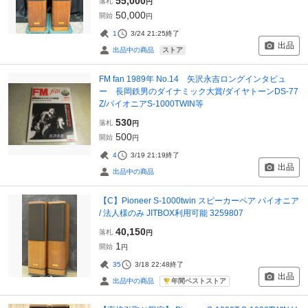
55,000
落札
円
50,000
開始
円
1
3/24 21:25
終了
出品
ストア
出品中の商品
FM fan 1989年 No.14 矢沢永吉ロングインタビュ
ー 長岡鉄男のダイナミック大賞/ダイヤトーンDS-77
Z/パイオニアS-1000TWIN等
530
落札
円
500
開始
円
4
3/19 21:19
終了
出品
出品中の商品
【C】Pioneer S-1000twin スピーカーペア パイオニア
/ 法人様のみ JITBOX利用可能 3259807
40,150
落札
円
1
開始
円
35
3/18 22:48
終了
出品
年間ベストストア
出品中の商品