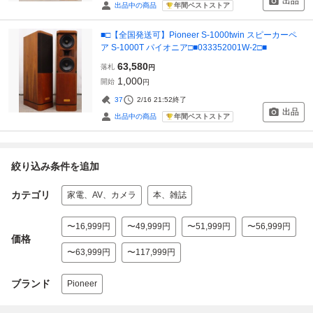
出品
年間ベストストア
出品中の商品
■□【全国発送可】Pioneer S-1000twin スピーカーペ
ア S-1000T パイオニア□■033352001W-2□■
63,580
落札
円
1,000
開始
円
37
2/16 21:52
終了
出品
年間ベストストア
出品中の商品
絞り込み条件を追加
カテゴリ
家電、AV、カメラ
本、雑誌
〜16,999円
〜49,999円
〜51,999円
〜56,999円
価格
〜63,999円
〜117,999円
ブランド
Pioneer