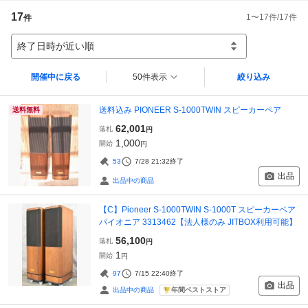
17
1
〜
17
件/
17
件
件
終了日時が近い順
開催中に戻る
50件表示
絞り込み
送料込み PIONEER S-1000TWIN スピーカーペア
送料無料
62,001
落札
円
1,000
開始
円
53
7/28 21:32
終了
出品
出品中の商品
【C】Pioneer S-1000TWIN S-1000T スピーカーペア
パイオニア 3313462【法人様のみ JITBOX利用可能】
56,100
落札
円
1
開始
円
97
7/15 22:40
終了
出品
年間ベストストア
出品中の商品