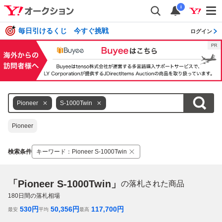
i
毎日引けるくじ 今すぐ挑戦
ログイン
Pioneer
S-1000Twin
Pioneer
検索条件
キーワード
：
Pioneer S-1000Twin
「Pioneer S-1000Twin」
の落札された商品
180
日間の落札相場
530
円
50,356
円
117,700
円
最安
平均
最高