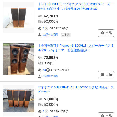
【09】PIONEER パイオニア S-1000TWIN スピーカー
音出し確認済 中古 現状品 ■ 260609R5437
62,701
落札
円
50,000
開始
円
6
6/28 22:39
終了
出品
ストア
出品中の商品
【全国発送可】Pioneer S-1000twin スピーカーペア S
-1000T パイオニア 西濃運輸着払い
72,802
落札
円
999
開始
円
68
6/20 21:21
終了
出品
出品中の商品
パイオニア s-1000twin s-1000twinA 引き取り限定 ス
ピーカー
51,000
落札
円
50,000
開始
円
2
6/19 19:47
終了
出品