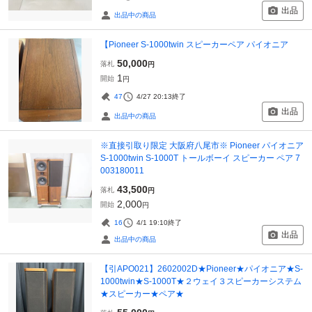
出品
出品中の商品
【Pioneer S-1000twin スピーカーペア パイオニア
50,000
落札
円
1
開始
円
47
4/27 20:13
終了
出品
出品中の商品
※直接引取り限定 大阪府八尾市※ Pioneer パイオニア
S-1000twin S-1000T トールボーイ スピーカー ペア 7
003180011
43,500
落札
円
2,000
開始
円
16
4/1 19:10
終了
出品
出品中の商品
【引APO021】2602002D★Pioneer★パイオニア★S-
1000twin★S-1000T★２ウェイ３スピーカーシステム
★スピーカー★ペア★