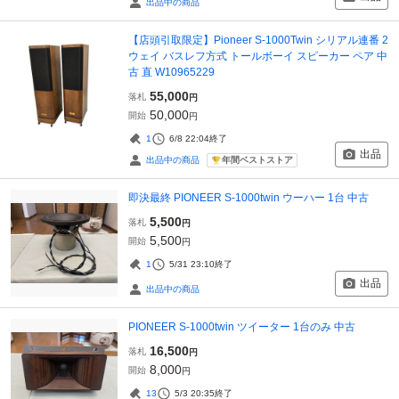
出品中の商品
【店頭引取限定】Pioneer S-1000Twin シリアル連番 2
ウェイ バスレフ方式 トールボーイ スピーカー ペア 中
古 直 W10965229
55,000
落札
円
50,000
開始
円
1
6/8 22:04
終了
出品
年間ベストストア
出品中の商品
即決最終 PIONEER S-1000twin ウーハー 1台 中古
5,500
落札
円
5,500
開始
円
1
5/31 23:10
終了
出品
出品中の商品
PIONEER S-1000twin ツイーター 1台のみ 中古
16,500
落札
円
8,000
開始
円
13
5/3 20:35
終了