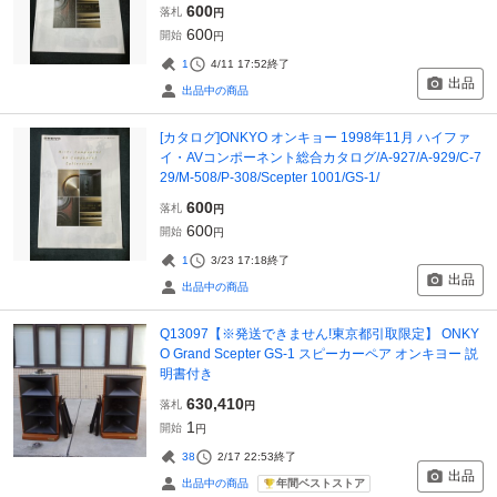
600
落札
円
600
開始
円
1
4/11 17:52
終了
出品
出品中の商品
[カタログ]ONKYO オンキョー 1998年11月 ハイファ
イ・AVコンポーネント総合カタログ/A-927/A-929/C-7
29/M-508/P-308/Scepter 1001/GS-1/
600
落札
円
600
開始
円
1
3/23 17:18
終了
出品
出品中の商品
Q13097【※発送できません!東京都引取限定】 ONKY
O Grand Scepter GS-1 スピーカーペア オンキヨー 説
明書付き
630,410
落札
円
1
開始
円
38
2/17 22:53
終了
出品
年間ベストストア
出品中の商品