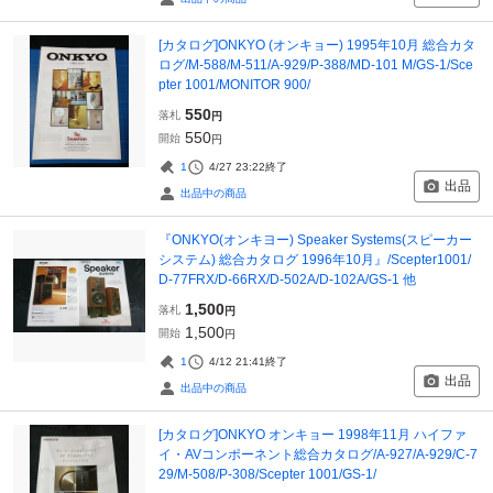
[カタログ]ONKYO (オンキョー) 1995年10月 総合カタ
ログ/M-588/M-511/A-929/P-388/MD-101 M/GS-1/Sce
pter 1001/MONITOR 900/
550
落札
円
550
開始
円
1
4/27 23:22
終了
出品
出品中の商品
『ONKYO(オンキヨー) Speaker Systems(スピーカー
システム) 総合カタログ 1996年10月』/Scepter1001/
D-77FRX/D-66RX/D-502A/D-102A/GS-1 他
1,500
落札
円
1,500
開始
円
1
4/12 21:41
終了
出品
出品中の商品
[カタログ]ONKYO オンキョー 1998年11月 ハイファ
イ・AVコンポーネント総合カタログ/A-927/A-929/C-7
29/M-508/P-308/Scepter 1001/GS-1/