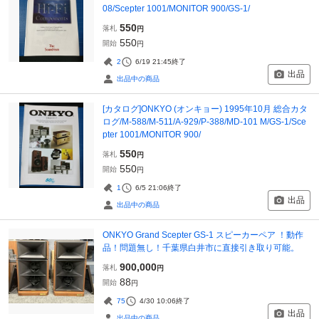
08/Scepter 1001/MONITOR 900/GS-1/
550
落札
円
550
開始
円
2
6/19 21:45
終了
出品
出品中の商品
[カタログ]ONKYO (オンキョー) 1995年10月 総合カタ
ログ/M-588/M-511/A-929/P-388/MD-101 M/GS-1/Sce
pter 1001/MONITOR 900/
550
落札
円
550
開始
円
1
6/5 21:06
終了
出品
出品中の商品
ONKYO Grand Scepter GS-1 スピーカーペア ！動作
品！問題無し！千葉県白井市に直接引き取り可能。
900,000
落札
円
88
開始
円
75
4/30 10:06
終了
出品
出品中の商品