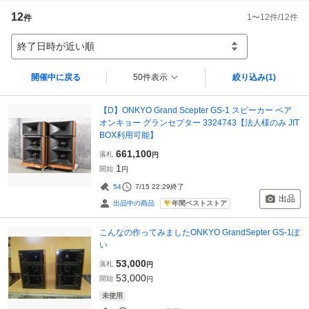
12
1
〜
12
件/
12
件
件
終了日時が近い順
開催中に戻る
50件表示
絞り込み
(1)
【D】ONKYO Grand Scepter GS-1 スピーカー ペア
オンキョー グランセプター 3324743【法人様のみ JIT
BOX利用可能】
661,100
落札
円
1
開始
円
54
7/15 22:29
終了
出品
年間ベストストア
出品中の商品
こんなの作ってみましたONKYO GrandSepter GS-1ぽ
い
53,000
落札
円
53,000
開始
円
未使用