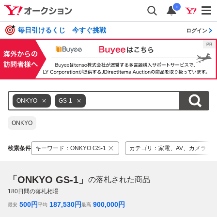
i
毎日引けるくじ 今すぐ挑戦
ログイン
ONKYO
GS-1
ONKYO
検索条件
キーワード
：
ONKYO GS-1
カテゴリ
：
家電、AV、カメラ
「ONKYO GS-1」
の落札された商品
180
日間の落札相場
500
円
187,530
円
900,000
円
最安
平均
最高