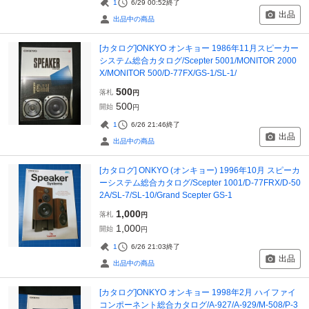
1
6/29 00:52
終了
出品
出品中の商品
[カタログ]ONKYO オンキョー 1986年11月スピーカー
システム総合カタログ/Scepter 5001/MONITOR 2000
X/MONITOR 500/D-77FX/GS-1/SL-1/
500
落札
円
500
開始
円
1
6/26 21:46
終了
出品
出品中の商品
[カタログ] ONKYO (オンキョー) 1996年10月 スピーカ
ーシステム総合カタログ/Scepter 1001/D-77FRX/D-50
2A/SL-7/SL-10/Grand Scepter GS-1
1,000
落札
円
1,000
開始
円
1
6/26 21:03
終了
出品
出品中の商品
[カタログ]ONKYO オンキョー 1998年2月 ハイファイ
コンポーネント総合カタログ/A-927/A-929/M-508/P-3