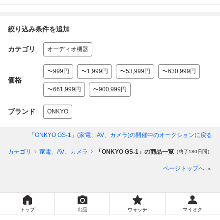
絞り込み条件を追加
カテゴリ
オーディオ機器
〜999円
〜1,999円
〜53,999円
〜630,999円
価格
〜661,999円
〜900,999円
ブランド
ONKYO
「ONKYO GS-1」(家電、AV、カメラ)
の開催中のオークションに戻る
てのカテゴリ
家電、AV、カメラ
「ONKYO GS-1」の商品一覧
（終了180日間）
ページトップへ
トップ
出品
ウォッチ
マイオク