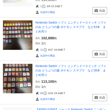
円
1
3/8 22:24
終了
出品
出品中の商品
Nintendo Switch ソフト ニンテンドースイッチ ソフト
のみ どうぶつの森 ポケモン スマブラ など43本 ま
とめ売り
102,888
落札
円
1
開始
円
31
6/27 18:06
終了
出品
出品中の商品
Nintendo Switch ソフト ニンテンドースイッチ ソフト
のみ どうぶつの森 ポケモン スマブラ など38本 ま
とめ売り
113,100
落札
円
1
開始
円
88
4/20 19:44
終了
出品
出品中の商品
【A0091/100/0】ジャンク Nintendo Switch ニンテン