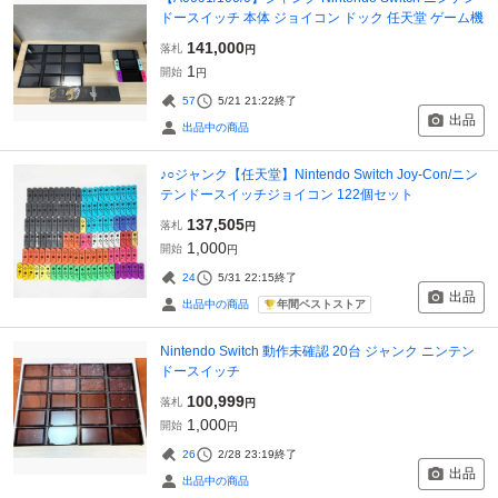
ドースイッチ 本体 ジョイコン ドック 任天堂 ゲーム機
141,000
落札
円
1
開始
円
57
5/21 21:22
終了
出品
出品中の商品
♪○ジャンク【任天堂】Nintendo Switch Joy-Con/ニン
テンドースイッチジョイコン 122個セット
137,505
落札
円
1,000
開始
円
24
5/31 22:15
終了
出品
年間ベストストア
出品中の商品
Nintendo Switch 動作未確認 20台 ジャンク ニンテン
ドースイッチ
100,999
落札
円
1,000
開始
円
26
2/28 23:19
終了
出品
出品中の商品