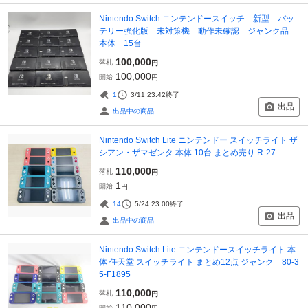
Nintendo Switch ニンテンドースイッチ 新型 バッ
テリー強化版 未対策機 動作未確認 ジャンク品
本体 15台
100,000
落札
円
100,000
開始
円
1
3/11 23:42
終了
出品
出品中の商品
Nintendo Switch Lite ニンテンドー スイッチライト ザ
シアン・ザマゼンタ 本体 10台 まとめ売り R-27
110,000
落札
円
1
開始
円
14
5/24 23:00
終了
出品
出品中の商品
Nintendo Switch Lite ニンテンドースイッチライト 本
体 任天堂 スイッチライト まとめ12点 ジャンク 80-3
5-F1895
110,000
落札
円
110,000
開始