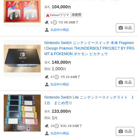
104,000
落札
円
未使用
Yahoo!フリマ
1
7/2 06:38
終了
出品
出品中の商品
Nintendo Switch ニンテンドースイッチ 本体 Fragmen
t Design Pokmon THUNDERBOLT PROJECT BY FRG
MT & POKEMON ポケモン ピカチュウ
140,000
落札
円
1,000
開始
円
47
7/5 22:44
終了
出品
出品中の商品
Nintendo Switch Lite ニンテンドースイッチライト 1
1台 まとめ売り
133,000
落札
円
1
開始
円
16
5/31 19:33
終了
出品
出品中の商品