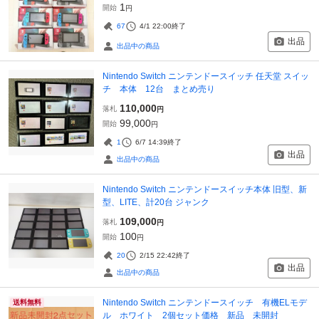
1
開始
円
67
4/1 22:00
終了
出品
出品中の商品
Nintendo Switch ニンテンドースイッチ 任天堂 スイッ
チ 本体 12台 まとめ売り
110,000
落札
円
99,000
開始
円
1
6/7 14:39
終了
出品
出品中の商品
Nintendo Switch ニンテンドースイッチ本体 旧型、新
型、LITE、計20台 ジャンク
109,000
落札
円
100
開始
円
20
2/15 22:42
終了
出品
出品中の商品
Nintendo Switch ニンテンドースイッチ 有機ELモデ
送料無料
ル ホワイト 2個セット価格 新品 未開封