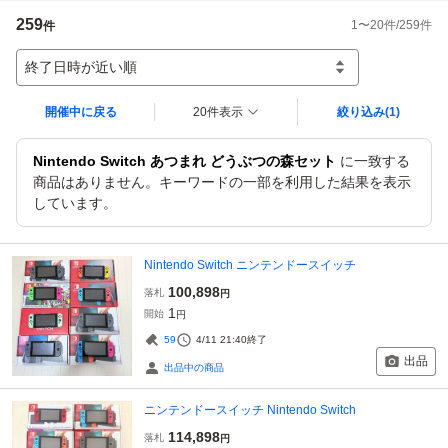
259
1
〜
20
件/
259
件
件
終了日時が近い順
開催中に戻る
20件表示
絞り込み
(1)
Nintendo Switch あつまれ どうぶつの森セット
に一致する
商品はありません。キーワードの一部を利用した結果を表示
しています。
Nintendo Switch ニンテンドースイッチ
100,898
落札
円
1
開始
円
59
4/11 21:40
終了
出品
出品中の商品
ニンテンドースイッチ Nintendo Switch
114,898
落札
円