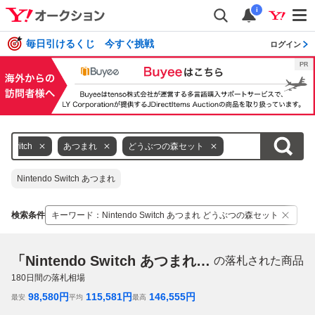
i
毎日引けるくじ 今すぐ挑戦
ログイン
Switch
あつまれ
どうぶつの森セット
Nintendo Switch あつまれ
検索条件
キーワード
：
Nintendo Switch あつまれ どうぶつの森セット
「Nintendo Switch あつまれ どうぶつの森セット」
の落札された商品
180
日間の落札相場
98,580
円
115,581
円
146,555
円
最安
平均
最高