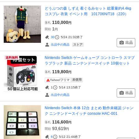
どうぶつの森 しずえ 着ぐるみセット 総重量約4.4kg
コスプレ 衣装 イベント用 101706N/T18（220）
110,000
落札
円
1
開始
円
30
5/24 21:32
終了
出品
ストア
出品中の商品
Nintendo Switch ゲームキューブ コントローラ スマブ
送料無料
ラブラック 新品 ニンテンドースイッチ 10個セット
119,800
落札
円
未使用
Yahoo!フリマ
1
5/14 13:15
終了
出品
出品中の商品
Nintendo Switch 本体 12台 まとめ 動作未確認 ジャン
ク ニンテンドースイッチ console HAC-001
116,600
落札
円
93,619
開始
円
6
5/12 21:44
終了