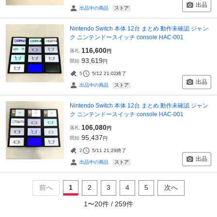
出品
ストア
出品中の商品
Nintendo Switch 本体 12台 まとめ 動作未確認 ジャン
ク ニンテンドースイッチ console HAC-001
116,600
落札
円
93,619
開始
円
5
5/12 21:02
終了
出品
ストア
出品中の商品
Nintendo Switch 本体 12台 まとめ 動作未確認 ジャン
ク ニンテンドースイッチ console HAC-001
106,080
落札
円
95,437
開始
円
2
5/11 21:29
終了
出品
ストア
出品中の商品
前へ
1
2
3
4
5
次へ
1
〜
20
件 /
259
件