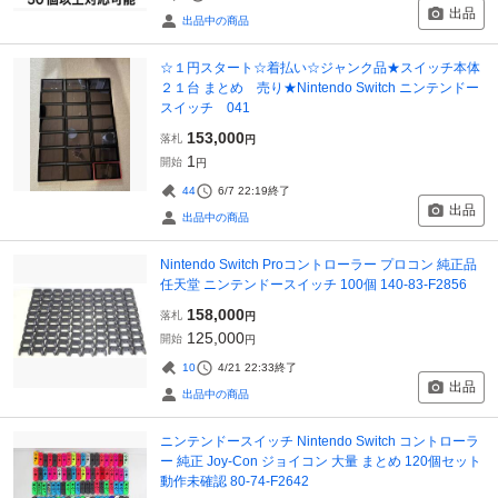
出品
出品中の商品
☆１円スタート☆着払い☆ジャンク品★スイッチ本体
２１台 まとめ 売り★Nintendo Switch ニンテンドー
スイッチ 041
153,000
落札
円
1
開始
円
44
6/7 22:19
終了
出品
出品中の商品
Nintendo Switch Proコントローラー プロコン 純正品
任天堂 ニンテンドースイッチ 100個 140-83-F2856
158,000
落札
円
125,000
開始
円
10
4/21 22:33
終了
出品
出品中の商品
ニンテンドースイッチ Nintendo Switch コントローラ
ー 純正 Joy-Con ジョイコン 大量 まとめ 120個セット
動作未確認 80-74-F2642