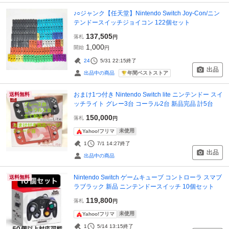
♪○ジャンク【任天堂】Nintendo Switch Joy-Con/ニン
テンドースイッチジョイコン 122個セット
137,505
落札
円
1,000
開始
円
24
5/31 22:15
終了
出品
年間ベストストア
出品中の商品
おまけ1つ付き Nintendo Switch lite ニンテンドー スイ
送料無料
ッチライト グレー3台 コーラル2台 新品完品 計5台
150,000
落札
円
未使用
Yahoo!フリマ
1
7/1 14:27
終了
出品
出品中の商品
Nintendo Switch ゲームキューブ コントローラ スマブ
送料無料
ラブラック 新品 ニンテンドースイッチ 10個セット
119,800
落札
円
未使用
Yahoo!フリマ
1
5/14 13:15
終了