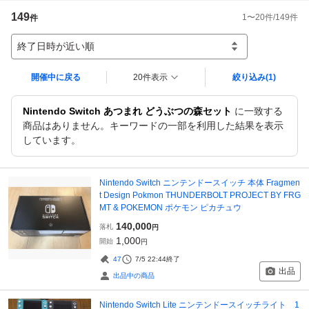
149
1
〜
20
件/
149
件
件
終了日時が近い順
開催中に戻る
20件表示
絞り込み
(1)
Nintendo Switch あつまれ どうぶつの森セット
に一致する
商品はありません。キーワードの一部を利用した結果を表示
しています。
Nintendo Switch ニンテンドースイッチ 本体 Fragmen
t Design Pokmon THUNDERBOLT PROJECT BY FRG
MT & POKEMON ポケモン ピカチュウ
140,000
落札
円
1,000
開始
円
47
7/5 22:44
終了
出品
出品中の商品
Nintendo Switch Lite ニンテンドースイッチライト 1