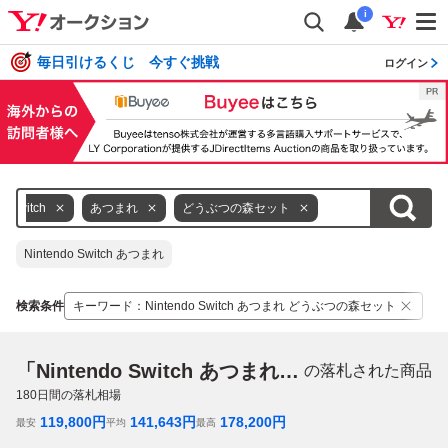
i
毎日引けるくじ 今すぐ挑戦
ログイン
Switch
あつまれ
どうぶつの森セット
Nintendo Switch あつまれ
検索条件
キーワード
：
Nintendo Switch あつまれ どうぶつの森セット
「Nintendo Switch あつまれ どうぶつの森セット」
の落札された商品
180
日間の落札相場
119,800
円
141,643
円
178,200
円
最安
平均
最高