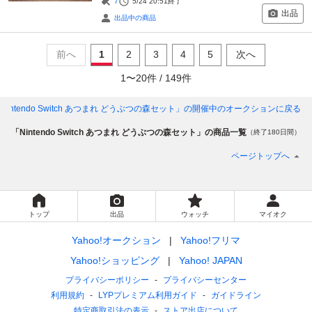
7
5/24 20:51
終了
出品
出品中の商品
前へ
1
2
3
4
5
次へ
1
〜
20
件 /
149
件
Nintendo Switch あつまれ どうぶつの森セット」
の開催中のオークションに戻る
「Nintendo Switch あつまれ どうぶつの森セット」の商品一覧
（終了180日間）
ページトップへ
トップ
出品
ウォッチ
マイオク
Yahoo!オークション
Yahoo!フリマ
Yahoo!ショッピング
Yahoo! JAPAN
プライバシーポリシー
プライバシーセンター
利用規約
LYPプレミアム利用ガイド
ガイドライン
特定商取引法の表示
ストア出店について