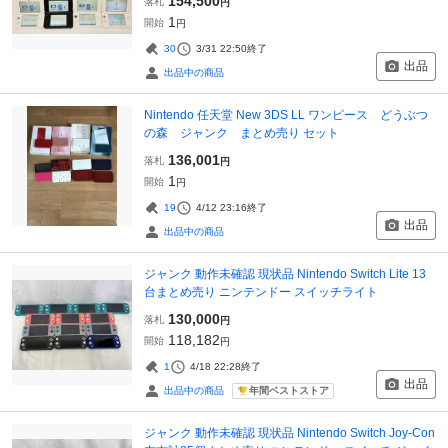
154,500
落札
円
1
開始
円
30
3/31 22:50
終了
出品
出品中の商品
Nintendo 任天堂 New 3DS LL ワンピース どうぶつ
の森 ジャンク まとめ売り セット
136,001
落札
円
1
開始
円
19
4/12 23:16
終了
出品
出品中の商品
ジャンク 動作未確認 現状品 Nintendo Switch Lite 13
台まとめ売り ニンテンドー スイッチライト
130,000
落札
円
118,182
開始
円
1
4/18 22:28
終了
出品
年間ベストストア
出品中の商品
ジャンク 動作未確認 現状品 Nintendo Switch Joy-Con