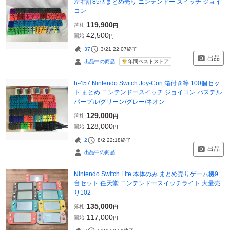
左右計85個まとめ売り ニンテンドー スイッチ ジョイ
コン
119,900
落札
円
42,500
開始
円
37
3/21 22:07
終了
出品
年間ベストストア
出品中の商品
h-457 Nintendo Switch Joy-Con 箱付き等 100個セッ
ト まとめ ニンテンドースイッチ ジョイコン パステル
パープル/グリーン/グレー/ネオン
129,000
落札
円
128,000
開始
円
2
8/2 22:18
終了
出品
出品中の商品
Nintendo Switch Lite 本体のみ まとめ売りゲーム機9
台セット 任天堂 ニンテンドースイッチライト 大量売
り102
135,000
落札
円
117,000
開始
円