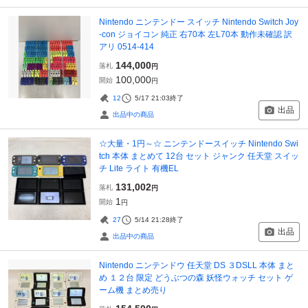
Nintendo ニンテンドー スイッチ Nintendo Switch Joy
-con ジョイコン 純正 右70本 左L70本 動作未確認 訳
アリ 0514-414
144,000
落札
円
100,000
開始
円
12
5/17 21:03
終了
出品
出品中の商品
☆大量・1円～☆ ニンテンドースイッチ Nintendo Swi
tch 本体 まとめて 12台 セット ジャンク 任天堂 スイッ
チ Lite ライト 有機EL
131,002
落札
円
1
開始
円
27
5/14 21:28
終了
出品
出品中の商品
Nintendo ニンテンドウ 任天堂 DS ３DSLL 本体 まと
め １２台 限定 どうぶつの森 妖怪ウォッチ セット ゲ
ーム機 まとめ売り