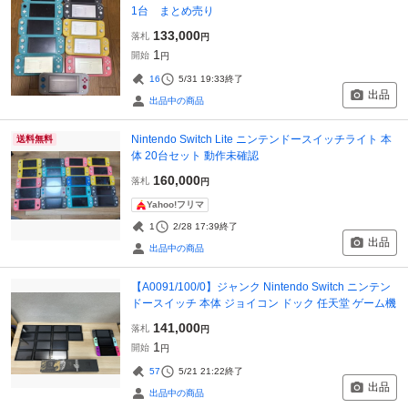
1台 まとめ売り
133,000
落札
円
1
開始
円
16
5/31 19:33
終了
出品
出品中の商品
Nintendo Switch Lite ニンテンドースイッチライト 本
送料無料
体 20台セット 動作未確認
160,000
落札
円
Yahoo!フリマ
1
2/28 17:39
終了
出品
出品中の商品
【A0091/100/0】ジャンク Nintendo Switch ニンテン
ドースイッチ 本体 ジョイコン ドック 任天堂 ゲーム機
141,000
落札
円
1
開始
円
57
5/21 21:22
終了
出品
出品中の商品