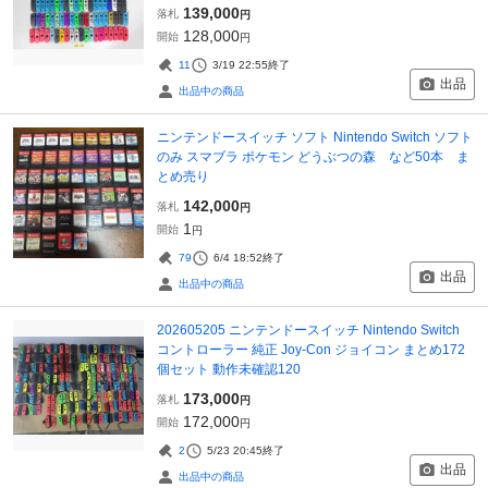
139,000
落札
円
128,000
開始
円
11
3/19 22:55
終了
出品
出品中の商品
ニンテンドースイッチ ソフト Nintendo Switch ソフト
のみ スマブラ ポケモン どうぶつの森 など50本 ま
とめ売り
142,000
落札
円
1
開始
円
79
6/4 18:52
終了
出品
出品中の商品
202605205 ニンテンドースイッチ Nintendo Switch
コントローラー 純正 Joy-Con ジョイコン まとめ172
個セット 動作未確認120
173,000
落札
円
172,000
開始
円
2
5/23 20:45
終了
出品
出品中の商品