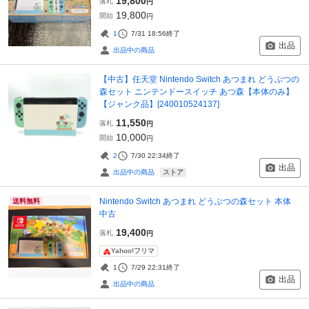
19,800
落札
円
19,800
開始
円
1
7/31 18:56
終了
出品
出品中の商品
【中古】任天堂 Nintendo Switch あつまれ どうぶつの
森セット ニンテンドースイッチ あつ森【本体のみ】
【ジャンク品】[240010524137]
11,550
落札
円
10,000
開始
円
2
7/30 22:34
終了
出品
ストア
出品中の商品
Nintendo Switch あつまれ どうぶつの森セット 本体
送料無料
中古
19,400
落札
円
Yahoo!フリマ
1
7/29 22:31
終了
出品
出品中の商品