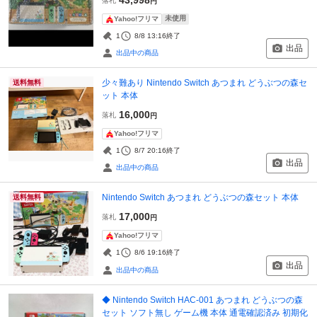
落札
円
未使用
Yahoo!フリマ
1
8/8 13:16
終了
出品
出品中の商品
少々難あり Nintendo Switch あつまれ どうぶつの森セ
送料無料
ット 本体
16,000
落札
円
Yahoo!フリマ
1
8/7 20:16
終了
出品
出品中の商品
Nintendo Switch あつまれ どうぶつの森セット 本体
送料無料
17,000
落札
円
Yahoo!フリマ
1
8/6 19:16
終了
出品
出品中の商品
◆ Nintendo Switch HAC-001 あつまれ どうぶつの森
セット ソフト無し ゲーム機 本体 通電確認済み 初期化