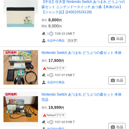
【中古】任天堂 Nintendo Switch あつまれ どうぶつの
森セット ニンテンドースイッチ あつ森【本体のみ】
【ジャンク品】[240010524139]
8,800
落札
円
8,000
開始
円
1
7/29 22:15
終了
出品
ストア
出品中の商品
Nintendo Switch あつまれ どうぶつの森セット 本体
送料無料
17,800
落札
円
Yahoo!フリマ
1
7/27 07:25
終了
出品
出品中の商品
Nintendo Switch あつまれ どうぶつの森セット 本体
送料無料
完品
19,999
落札
円
Yahoo!フリマ
1
7/27 02:57
終了
出品
出品中の商品