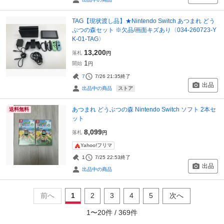
TAG【現状渡し品】★Nintendo Switch あつまれ どう
ぶつの森セット ※欠品/画面キズあり〈034-260723-Y
K-01-TAG〉
13,200
落札
円
1
開始
円
7
7/26 21:35
終了
出品
ストア
出品中の商品
あつまれ どうぶつの森 Nintendo Switch ソフト 2本セ
送料無料
ット
8,099
落札
円
Yahoo!フリマ
1
7/25 22:53
終了
出品
出品中の商品
前へ
1
2
3
4
5
次へ
1
〜
20
件 /
369
件