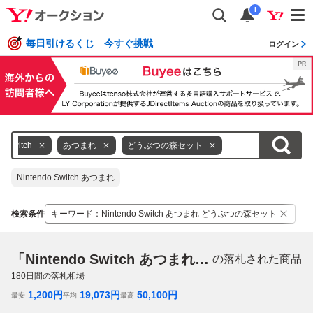
i
毎日引けるくじ 今すぐ挑戦
ログイン
Switch
あつまれ
どうぶつの森セット
Nintendo Switch あつまれ
検索条件
キーワード
：
Nintendo Switch あつまれ どうぶつの森セット
「Nintendo Switch あつまれ どうぶつの森セット」
の落札された商品
180
日間の落札相場
1,200
円
19,073
円
50,100
円
最安
平均
最高