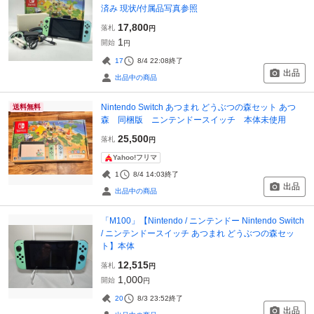
済み 現状/付属品写真参照
17,800
落札
円
1
開始
円
17
8/4 22:08
終了
出品
出品中の商品
Nintendo Switch あつまれ どうぶつの森セット あつ
送料無料
森 同梱版 ニンテンドースイッチ 本体未使用
25,500
落札
円
Yahoo!フリマ
1
8/4 14:03
終了
出品
出品中の商品
「M100」【Nintendo / ニンテンドー Nintendo Switch
/ ニンテンドースイッチ あつまれ どうぶつの森セッ
ト】本体
12,515
落札
円
1,000
開始
円
20
8/3 23:52
終了
出品