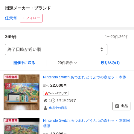
指定メーカー・ブランド
任天堂
＋フォロー
369
1
〜
20
件/
369
件
件
終了日時が近い順
開催中に戻る
20件表示
絞り込み
(1)
Nintendo Switch あつまれ どうぶつの森セット 本体
送料無料
22,000
落札
円
Yahoo!フリマ
1
8/8 16:55
終了
出品
出品中の商品
Nintendo Switch あつまれ どうぶつの森セット 本体同
送料無料
梱版
43,998