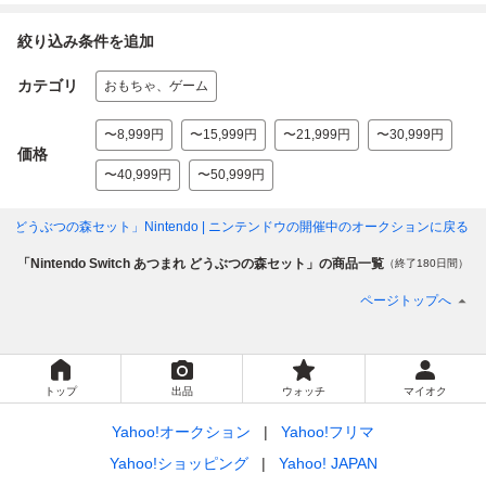
絞り込み条件を追加
カテゴリ
おもちゃ、ゲーム
〜8,999円
〜15,999円
〜21,999円
〜30,999円
価格
〜40,999円
〜50,999円
あつまれ どうぶつの森セット」Nintendo | ニンテンドウ
の開催中のオークションに戻る
「Nintendo Switch あつまれ どうぶつの森セット」の商品一覧
（終了180日間）
ページトップへ
トップ
出品
ウォッチ
マイオク
Yahoo!オークション
Yahoo!フリマ
Yahoo!ショッピング
Yahoo! JAPAN