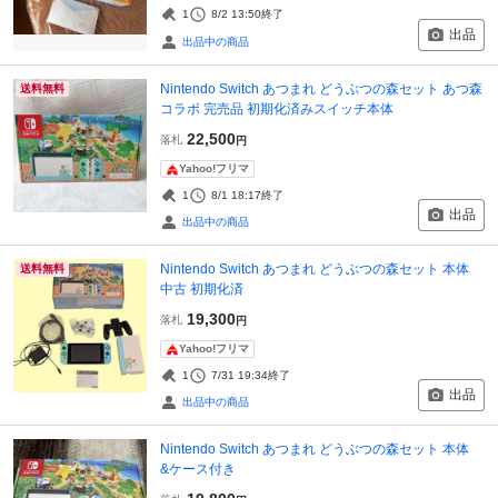
1
8/2 13:50
終了
出品
出品中の商品
Nintendo Switch あつまれ どうぶつの森セット あつ森
送料無料
コラボ 完売品 初期化済みスイッチ本体
22,500
落札
円
Yahoo!フリマ
1
8/1 18:17
終了
出品
出品中の商品
Nintendo Switch あつまれ どうぶつの森セット 本体
送料無料
中古 初期化済
19,300
落札
円
Yahoo!フリマ
1
7/31 19:34
終了
出品
出品中の商品
Nintendo Switch あつまれ どうぶつの森セット 本体
&ケース付き