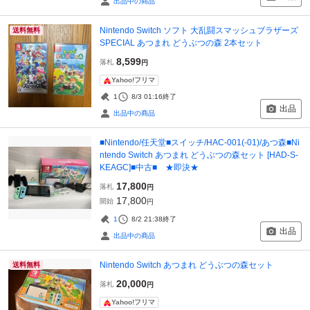
出品中の商品
Nintendo Switch ソフト 大乱闘スマッシュブラザーズ
送料無料
SPECIAL あつまれ どうぶつの森 2本セット
8,599
落札
円
Yahoo!フリマ
1
8/3 01:16
終了
出品
出品中の商品
■Nintendo/任天堂■スイッチ/HAC-001(-01)/あつ森■Ni
ntendo Switch あつまれ どうぶつの森セット [HAD-S-
KEAGC]■中古■ ★即決★
17,800
落札
円
17,800
開始
円
1
8/2 21:38
終了
出品
出品中の商品
Nintendo Switch あつまれ どうぶつの森セット
送料無料
20,000
落札
円
Yahoo!フリマ