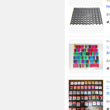
プ
N
落
テ
ニ
未
落
テ
ニ
売
落