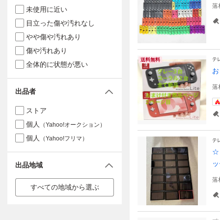
落
未使用に近い
目立った傷や汚れなし
やや傷や汚れあり
傷や汚れあり
テ
送料無料
全体的に状態が悪い
お
落
出品者
ストア
個人
（Yahoo!オークション）
個人
（Yahoo!フリマ）
テ
☆
ッ
出品地域
落
すべての地域から選ぶ