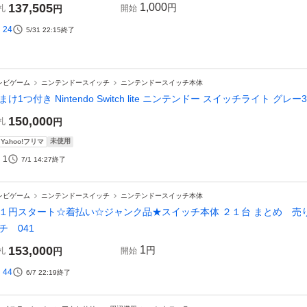
137,505
1,000
円
札
円
開始
24
5/31 22:15
終了
レビゲーム
ニンテンドースイッチ
ニンテンドースイッチ本体
まけ1つ付き Nintendo Switch lite ニンテンドー スイッチライト グ
150,000
札
円
未使用
Yahoo!フリマ
1
7/1 14:27
終了
レビゲーム
ニンテンドースイッチ
ニンテンドースイッチ本体
１円スタート☆着払い☆ジャンク品★スイッチ本体 ２１台 まとめ 売り★Nin
チ 041
153,000
1
円
札
円
開始
44
6/7 22:19
終了