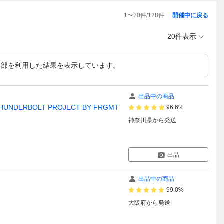
1
〜
20
件/
128
件
開催中に戻る
20件表示
一部を利用した結果を表示しています。
出品中の商品
THUNDERBOLT PROJECT BY FRGMT
96.6%
神奈川県
から発送
出品
出品中の商品
99.0%
大阪府
から発送