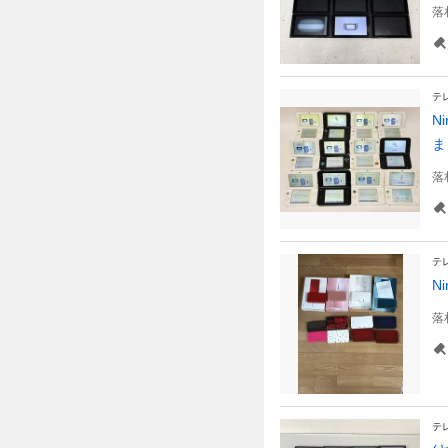
落
テ
N
ま
落
テ
N
落
テ