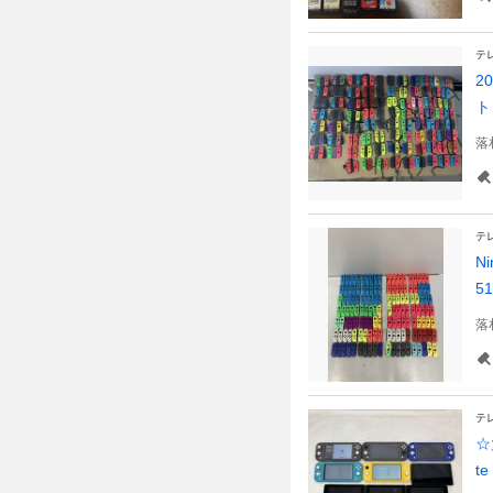
テ
2
ト
落
テ
N
51
落
テ
☆
t