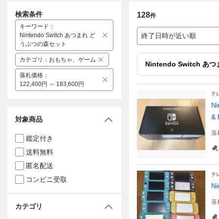
検索条件
128
件
キーワード
：
Nintendo Switch あつまれ ど
終了日時が近い順
うぶつの森セット
カテゴリ
：
おもちゃ、ゲーム
Nintendo Switc
落札価格
：
122,400円 ～ 183,600円
テ
N
&
対象商品
落
鑑定付き
送料無料
匿名配送
テ
コンビニ受取
N
落
カテゴリ