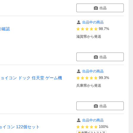
出品
出品中の商品
作未確認
98.7%
滋賀県
から発送
出品
出品中の商品
本体 ジョイコン ドック 任天堂 ゲーム機
99.3%
兵庫県
から発送
出品
出品中の商品
ジョイコン 122個セット
100%
年間ベストストア