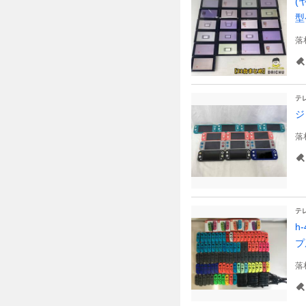
(
型
落
テ
ジ
落
テ
h
プ
落