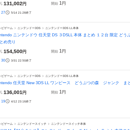
131,002
1
円
札
円
開始
27
5/14 21:28
終了
レビゲーム
ニンテンドー3DS
ニンテンドー3DS LL本体
intendo ニンテンドウ 任天堂 DS ３DSLL 本体 まとめ １２台 限定
とめ売り
154,500
1
円
札
円
開始
30
3/31 22:50
終了
レビゲーム
ニンテンドー3DS
ニンテンドー3DS LL本体
intendo 任天堂 New 3DS LL ワンピース どうぶつの森 ジャンク 
136,001
1
円
札
円
開始
19
4/12 23:16
終了
レビゲーム
ニンテンドースイッチ
ニンテンドースイッチ本体