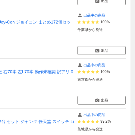
出品
出品中の商品
 Joy-Con ジョイコン まとめ172個セッ
100%
千葉県
から発送
出品
出品中の商品
ン 純正 右70本 左L70本 動作未確認 訳アリ 0
100%
東京都
から発送
出品
出品中の商品
12台 セット ジャンク 任天堂 スイッチ Li
99.2%
茨城県
から発送