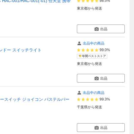
AC-001/HAC-001(-01) 任天堂 携帯
98.5%
東京都
から発送
出品
出品中の商品
ニンテンドー スイッチライト
99.0%
年間ベストストア
東京都
から発送
出品
出品中の商品
 ニンテンドースイッチ ジョイコン パステルパー
99.3%
千葉県
から発送
出品