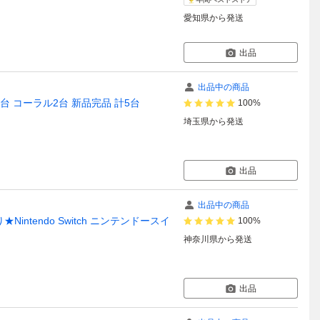
愛知県
から発送
出品
出品中の商品
レー3台 コーラル2台 新品完品 計5台
100%
埼玉県
から発送
出品
出品中の商品
tendo Switch ニンテンドースイ
100%
神奈川県
から発送
出品