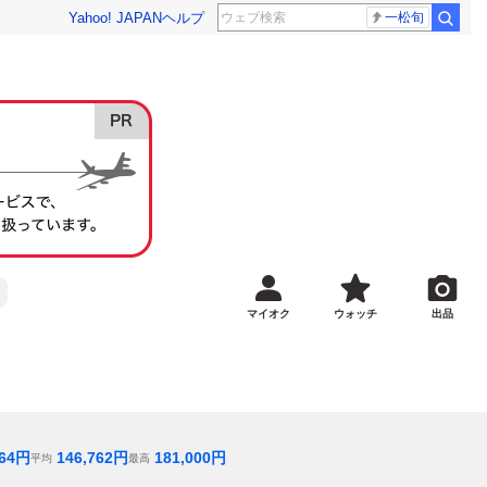
Yahoo! JAPAN
ヘルプ
一松旬
マイオク
ウォッチ
出品
64
円
146,762
円
181,000
円
平均
最高