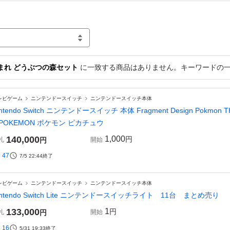
h あつまれ どうぶつの森セット
に一致する商品はありません。キーワードの
レビゲーム
ニンテンドースイッチ
ニンテンドースイッチ本体
intendo Switch ニンテンドースイッチ 本体 Fragment Design Pokmon 
 POKEMON ポケモン ピカチュウ
140,000
1,000
円
札
円
開始
47
7/5 22:44
終了
レビゲーム
ニンテンドースイッチ
ニンテンドースイッチ本体
intendo Switch Lite ニンテンドースイッチライト 11台 まとめ売り
133,000
1
円
札
円
開始
16
5/31 19:33
終了