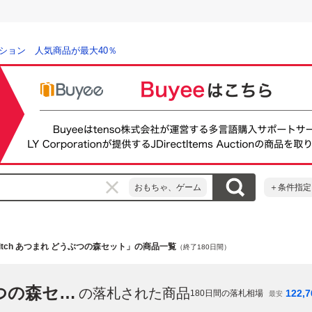
ション 人気商品が最大40％
おもちゃ、ゲーム
＋条件指定
 Switch あつまれ どうぶつの森セット」の商品一覧
（終了180日間）
「Nintendo Switch あつまれ どうぶつの森セット」
の落札された商品
122,7
180
日間の落札相場
最安