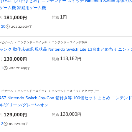
ヤ)YA41【21台まとめ】ニンテンドー スイッチ Nintendo Switch 本体のみ H
ゲーム機 家庭用ゲーム機
181,000
1
円
札
円
開始
20
2/22 22:20
終了
レビゲーム
ニンテンドースイッチ
ニンテンドースイッチ本体
ャンク 動作未確認 現状品 Nintendo Switch Lite 13台まとめ売り 
130,000
118,182
円
札
円
開始
1
4/18 22:28
終了
レビゲーム
ニンテンドースイッチ
ニンテンドースイッチアクセサリー
-457 Nintendo Switch Joy-Con 箱付き等 100個セット まとめ
ル/グリーン/グレー/ネオン
129,000
128,000
円
札
円
開始
2
8/2 22:18
終了