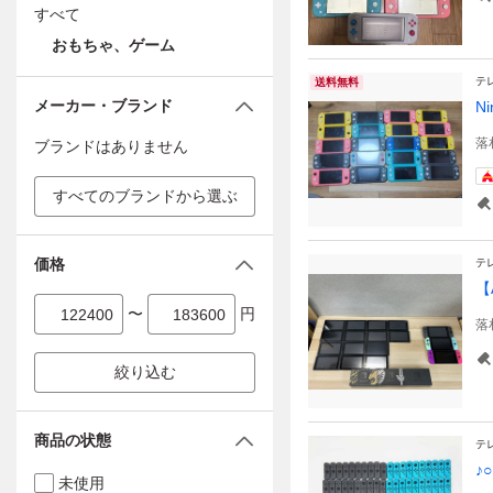
すべて
おもちゃ、ゲーム
テ
送料無料
メーカー・ブランド
N
落
ブランドはありません
すべてのブランドから選ぶ
価格
テ
【
〜
円
落
絞り込む
商品の状態
テ
♪
未使用