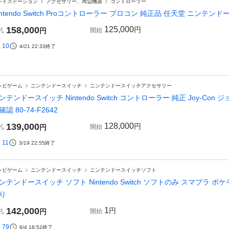
レイステーション
アクセサリー、周辺機器
コントローラー
intendo Switch Proコントローラー プロコン 純正品 任天堂 ニンテンドース
158,000
125,000
円
札
円
開始
10
4/21 22:33
終了
レビゲーム
ニンテンドースイッチ
ニンテンドースイッチアクセサリー
ンテンドースイッチ Nintendo Switch コントローラー 純正 Joy-Con
確認 80-74-F2642
139,000
128,000
円
札
円
開始
11
3/19 22:55
終了
レビゲーム
ニンテンドースイッチ
ニンテンドースイッチソフト
ンテンドースイッチ ソフト Nintendo Switch ソフトのみ スマブラ
り
142,000
1
円
札
円
開始
79
6/4 18:52
終了