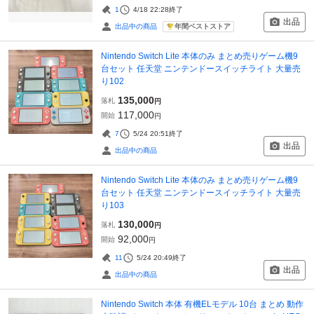
1
4/18 22:28
終了
出品
年間ベストストア
出品中の商品
Nintendo Switch Lite 本体のみ まとめ売りゲーム機9
台セット 任天堂 ニンテンドースイッチライト 大量売
り102
135,000
落札
円
117,000
開始
円
7
5/24 20:51
終了
出品
出品中の商品
Nintendo Switch Lite 本体のみ まとめ売りゲーム機9
台セット 任天堂 ニンテンドースイッチライト 大量売
り103
130,000
落札
円
92,000
開始
円
11
5/24 20:49
終了
出品
出品中の商品
Nintendo Switch 本体 有機ELモデル 10台 まとめ 動作