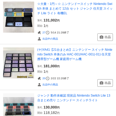
☆大量・1円～☆ ニンテンドースイッチ Nintendo Swi
tch 本体 まとめて 12台 セット ジャンク 任天堂 スイッ
チ Lite ライト 有機EL
131,002
落札
円
1
開始
円
27
5/14 21:28
終了
出品
出品中の商品
(ヤ)YA41【21台まとめ】ニンテンドー スイッチ Ninte
ndo Switch 本体のみ HAC-001/HAC-001(-01) 任天堂
携帯型ゲーム機 家庭用ゲーム機
181,000
落札
円
1
開始
円
20
2/22 22:20
終了
出品
出品中の商品
ジャンク 動作未確認 現状品 Nintendo Switch Lite 13
台まとめ売り ニンテンドー スイッチライト
130,000
落札
円
118,182
開始
円