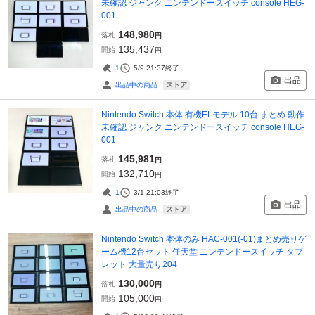
未確認 ジャンク ニンテンドースイッチ console HEG-
001
148,980
落札
円
135,437
開始
円
1
5/9 21:37
終了
出品
ストア
出品中の商品
Nintendo Switch 本体 有機ELモデル 10台 まとめ 動作
未確認 ジャンク ニンテンドースイッチ console HEG-
001
145,981
落札
円
132,710
開始
円
1
3/1 21:03
終了
出品
ストア
出品中の商品
Nintendo Switch 本体のみ HAC-001(-01)まとめ売りゲ
ーム機12台セット 任天堂 ニンテンドースイッチ タブ
レット 大量売り204
130,000
落札
円
105,000
開始
円