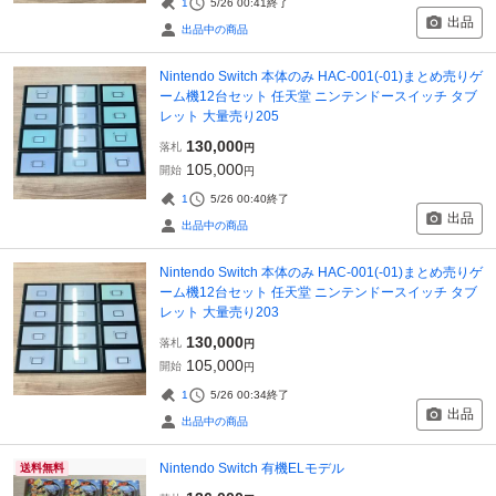
1
5/26 00:41
終了
出品
出品中の商品
Nintendo Switch 本体のみ HAC-001(-01)まとめ売りゲ
ーム機12台セット 任天堂 ニンテンドースイッチ タブ
レット 大量売り205
130,000
落札
円
105,000
開始
円
1
5/26 00:40
終了
出品
出品中の商品
Nintendo Switch 本体のみ HAC-001(-01)まとめ売りゲ
ーム機12台セット 任天堂 ニンテンドースイッチ タブ
レット 大量売り203
130,000
落札
円
105,000
開始
円
1
5/26 00:34
終了
出品
出品中の商品
Nintendo Switch 有機ELモデル
送料無料