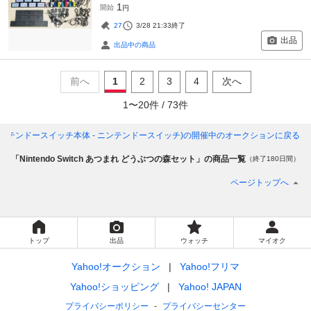
1
開始
円
27
3/28 21:33
終了
出品
出品中の商品
前へ
1
2
3
4
次へ
1
〜
20
件 /
73
件
ンドウ(ニンテンドースイッチ本体 - ニンテンドースイッチ)
の開催中のオークションに戻る
「Nintendo Switch あつまれ どうぶつの森セット」の商品一覧
（終了180日間）
ページトップへ
トップ
出品
ウォッチ
マイオク
Yahoo!オークション
Yahoo!フリマ
Yahoo!ショッピング
Yahoo! JAPAN
プライバシーポリシー
プライバシーセンター