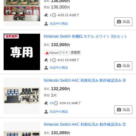
136,000
落札
円
136,000
開始
円
1
4/26 21:41
終了
出品
出品中の商品
Nintendo Switch 有機ELモデル ホワイト 3台セット
送料無料
132,000
落札
円
未使用
Yahoo!フリマ
1
6/12 22:04
終了
出品
出品中の商品
Nintendo Switch HAC 初期化済み 動作確認済み ④
132,200
落札
円
1
開始
円
23
3/29 21:34
終了
出品
出品中の商品
Nintendo Switch HAC 初期化済み 動作確認済み ②
131,000
落札
円