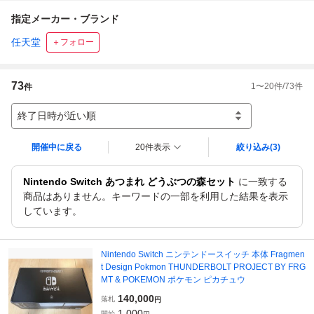
指定メーカー・ブランド
任天堂
＋フォロー
73
1
〜
20
件/
73
件
件
終了日時が近い順
開催中に戻る
20件表示
絞り込み
(3)
Nintendo Switch あつまれ どうぶつの森セット
に一致する
商品はありません。キーワードの一部を利用した結果を表示
しています。
Nintendo Switch ニンテンドースイッチ 本体 Fragmen
t Design Pokmon THUNDERBOLT PROJECT BY FRG
MT & POKEMON ポケモン ピカチュウ
140,000
落札
円
1,000
開始