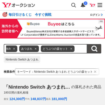
i
毎日引けるくじ 今すぐ挑戦
ログイン
Switch
あつまれ
どうぶつの森セット
Nintendo Switch あつまれ
検索条件
キーワード
：
Nintendo Switch あつまれ どうぶつの森セット
「Nintendo Switch あつまれ どうぶつの森セット」
の落札された商品
180
日間の落札相場
124,300
円
148,837
円
181,000
円
最安
平均
最高