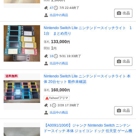
円
47
7/5 22:44
終了
出品
出品中の商品
Nintendo Switch Lite ニンテンドースイッチライト 1
1台 まとめ売り
133,000
落札
円
1
開始
円
16
5/31 19:33
終了
出品
出品中の商品
Nintendo Switch Lite ニンテンドースイッチライト 本
送料無料
体 20台セット 動作未確認
160,000
落札
円
Yahoo!フリマ
1
2/28 17:39
終了
出品
出品中の商品
【A0091/100/0】ジャンク Nintendo Switch ニンテン
ドースイッチ 本体 ジョイコン ドック 任天堂 ゲーム機