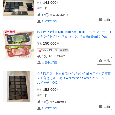
141,000
落札
円
1
開始
円
57
5/21 21:22
終了
出品
出品中の商品
おまけ1つ付き Nintendo Switch lite ニンテンドー スイ
送料無料
ッチライト グレー3台 コーラル2台 新品完品 計5台
150,000
落札
円
未使用
Yahoo!フリマ
1
7/1 14:27
終了
出品
出品中の商品
☆１円スタート☆着払い☆ジャンク品★スイッチ本体
２１台 まとめ 売り★Nintendo Switch ニンテンドー
スイッチ 041
153,000
落札
円
1
開始
円
44
6/7 22:19
終了
出品
出品中の商品