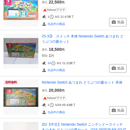
22,500
落札
円
Yahoo!フリマ
1
6/2 21:47
終了
出品
出品中の商品
25-3③ スイッチ 本体 Nintendo Switch あつまれ ど
うぶつの森セット
18,500
落札
円
1
開始
円
34
6/2 21:22
終了
出品
出品中の商品
Nintendo Switch あつまれ どうぶつの森セット 本体
送料無料
20,000
落札
円
Yahoo!フリマ
1
5/29 05:43
終了
出品
出品中の商品
IZU【中古】Nintendo Switch ニンテンドースイッチ
あつまれ どうぶつの森セット〈034-260526-KK-03-IZ