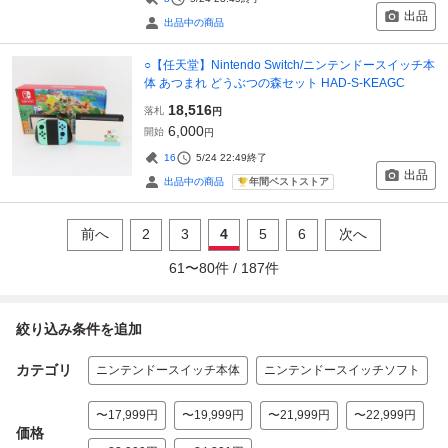
出品
出品中の商品
○【任天堂】Nintendo Switch/ニンテンドースイッチ本
体 あつまれ どうぶつの森セット HAD-S-KEAGC
18,516
落札
円
6,000
開始
円
16
5/24 22:49
終了
出品
年間ベストストア
出品中の商品
前へ
2
3
4
5
6
次へ
61
〜
80
件 /
187
件
絞り込み条件を追加
カテゴリ
ニンテンドースイッチ本体
ニンテンドースイッチソフト
〜17,999円
〜19,999円
〜21,999円
〜22,999円
価格