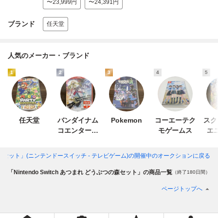
〜23,999円
〜24,391円
ブランド
任天堂
人気のメーカー・ブランド
1
2
3
4
5
任天堂
バンダイナム
Pokemon
コーエーテク
スク
コエンターテ
モゲームス
エ
インメント
ぶつの森セット」(ニンテンドースイッチ - テレビゲーム)
の開催中のオークションに戻る
「Nintendo Switch あつまれ どうぶつの森セット」の商品一覧
（終了180日間）
ページトップへ