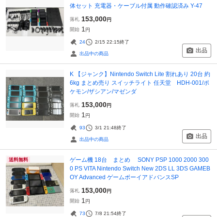
体セット 充電器・ケーブル付属 動作確認済み Y-47
153,000
落札
円
1
開始
円
24
2/15 22:15
終了
出品
出品中の商品
K 【ジャンク】Nintendo Switch Lite 割れあり 20台 約
6kg まとめ売り スイッチライト 任天堂 HDH-001/ポ
ケモン/ザシアン/マゼンダ
153,000
落札
円
1
開始
円
93
3/1 21:48
終了
出品
出品中の商品
ゲーム機 18台 まとめ SONY PSP 1000 2000 300
送料無料
0 PS VITA Nintendo Switch New 2DS LL 3DS GAMEB
OY Advanced ゲームボーイアドバンスSP
153,000
落札
円
1
開始
円
73
7/8 21:54
終了