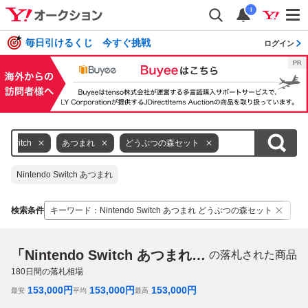
i
毎日引けるくじ 今すぐ挑戦
ログイン
Switch
あつまれ
どうぶつの森セット
Nintendo Switch あつまれ
検索条件
キーワード
：
Nintendo Switch あつまれ どうぶつの森セット
「Nintendo Switch あつまれ どうぶつの森セット」
の落札された商品
180
日間の落札相場
153,000
円
153,000
円
153,000
円
最安
平均
最高