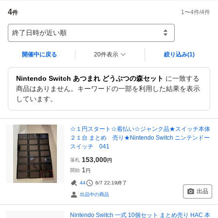
4
1
〜
4
件/
4
件
件
終了日時が近い順
開催中に戻る
20件表示
絞り込み
(1)
Nintendo Switch あつまれ どうぶつの森セット
に一致する
商品はありません。キーワードの一部を利用した結果を表示
しています。
☆１円スタート☆着払い☆ジャンク品★スイッチ本体
２１台 まとめ 売り★Nintendo Switch ニンテンドー
スイッチ 041
153,000
落札
円
1
開始
円
44
6/7 22:19
終了
出品
出品中の商品
Nintendo Switch 一式 10個セット まとめ売り HAC 本