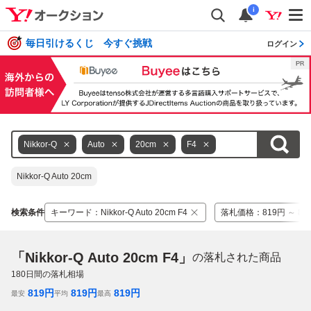
i
毎日引けるくじ 今すぐ挑戦
ログイン
Nikkor-Q
Auto
20cm
F4
Nikkor-Q Auto 20cm
検索条件
キーワード
：
Nikkor-Q Auto 20cm F4
落札価格
：
819円 ～ 81
「Nikkor-Q Auto 20cm F4」
の落札された商品
180
日間の落札相場
819
円
819
円
819
円
最安
平均
最高