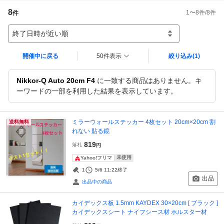
8
1
〜
8
件/
8
件
件
終了日時が近い順
開催中に戻る
50件表示
絞り込み
(1)
Nikkor-Q Auto 20cm F4
に一致する商品はありません。キ
ーワードの一部を利用した結果を表示しています。
ミラーウォールステッカー 4枚セット 20cm×20cm 割
送料無料
れない 貼る鏡
819
落札
円
未使用
Yahoo!フリマ
1
5/6 11:22
終了
出品
出品中の商品
カイデックス板 1.5mm KAYDEX 30×20cm [ ブラック ]
カイデックスシート ナイフシース材 ホルスター材