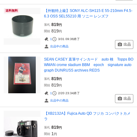
【外観特上級】SONY ALC-SH115 E 55-210mm F4.5-
送料無料
6.3 OSS SEL55210 用 ソニー レンズフ
819
落札
円
819
開始
円
1
3/31 09:36
終了
出品
出品中の商品
SEAN CASEY 直筆サインカード auto 検 Topps BO
WMAN crome stadium BBM epoch signature auto
graph DUNRUSS archives REDS
819
落札
円
819
開始
円
1
2/20 23:34
終了
出品
出品中の商品
【XB2132A】Fujica Auto QD フジカ コンパクトカメ
ラ
819
落札
円
1
開始
円