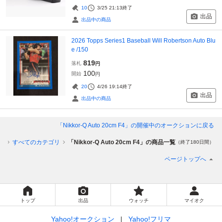
10
3/25 21:13
終了
出品
出品中の商品
2026 Topps Series1 Baseball Will Robertson Auto Blu
e /150
819
落札
円
100
開始
円
20
4/26 19:14
終了
出品
出品中の商品
「Nikkor-Q Auto 20cm F4」
の開催中のオークションに戻る
プ
すべてのカテゴリ
「Nikkor-Q Auto 20cm F4」の商品一覧
（終了180日間）
ページトップへ
トップ
出品
ウォッチ
マイオク
Yahoo!オークション
Yahoo!フリマ