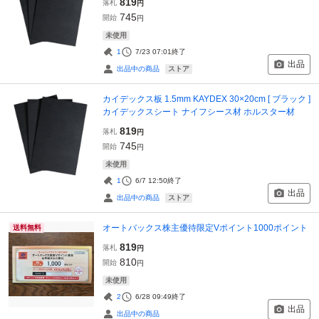
819
落札
円
745
開始
円
未使用
1
7/23 07:01
終了
出品
ストア
出品中の商品
カイデックス板 1.5mm KAYDEX 30×20cm [ ブラック ]
カイデックスシート ナイフシース材 ホルスター材
819
落札
円
745
開始
円
未使用
1
6/7 12:50
終了
出品
ストア
出品中の商品
オートバックス株主優待限定Vポイント1000ポイント
送料無料
819
落札
円
810
開始
円
未使用
2
6/28 09:49
終了
出品
出品中の商品