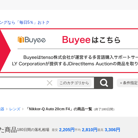
ングなら「毎日5％」おトク
このカテゴリから
＋条件指定
機器
レンズ
「Nikkor-Q Auto 20cm F4」の商品一覧
（終了180日間）
た商品
2,205
円
2,810
円
3,306
円
180
日間の落札相場
最安
平均
最高