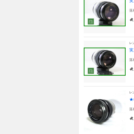
実
落
レ
実
落
レ
★
落