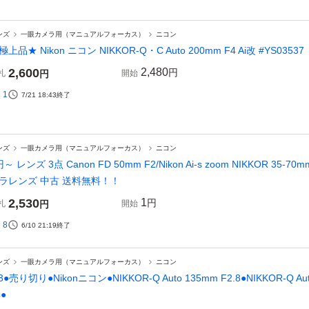
ンズ
一眼カメラ用（マニュアルフォーカス）
ニコン
極上品★ Nikon ニコン NIKKOR-Q・C Auto 200mm F4 Ai改 #YS03537
2,600
2,480
円
札
円
開始
1
7/21 18:43
終了
ンズ
一眼カメラ用（マニュアルフォーカス）
ニコン
～ レンズ 3点 Canon FD 50mm F2/Nikon Ai-s zoom NIKKOR 35-70mm
ラレンズ 中古 送料無料！！
2,530
1
円
札
円
開始
8
6/10 21:19
終了
ンズ
一眼カメラ用（マニュアルフォーカス）
ニコン
-3●売り切り●Nikonニコン●NIKKOR-Q Auto 135mm F2.8●NIKKOR-Q Auto
4●