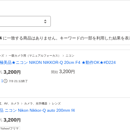
4
に一致する商品はありません。キーワードの一部を利用した結果を表
ンズ
一眼カメラ用（マニュアルフォーカス）
ニコン
極美品★ニコン NIKON NIKKOR-Q 20cm F4 ★動作OK★#D224
3,200
3,200
円
札
円
開始
1
7/3 21:12
終了
電、AV、カメラ
カメラ、光学機器
レンズ
 ニコン Nikon Nikkor-Q auto 200mm f4
3,200
札
円
Yahoo!フリマ