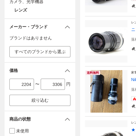
カメラ、光学機器
レンズ
レ
メーカー・ブランド
ニコ
ブランドはありません
落
すべてのブランドから選ぶ
価格
家
送料無料
N
〜
円
落
絞り込む
商品の状態
レ
★
未使用