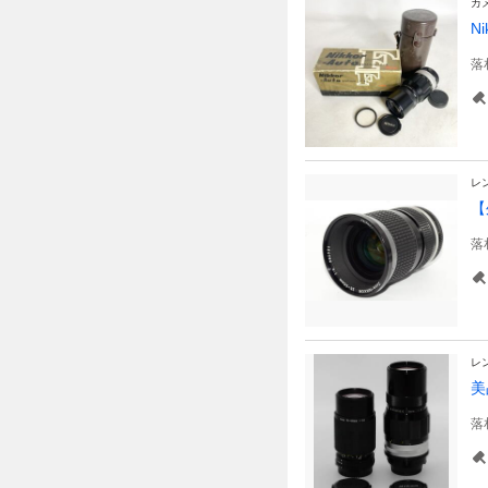
カ
N
落
レ
【
落
レ
美
落