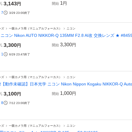
3,143
1
円
札
円
開始
7
3/29 23:00
終了
ンズ
一眼カメラ用（マニュアルフォーカス）
ニコン
 ニコン Nikon AUTO NIKKOR-Q 135MM F2.8 AI改 交換レンズ ★ #845
3,300
3,300
円
札
円
開始
1
6/29 23:47
終了
ンズ
一眼カメラ用（マニュアルフォーカス）
ニコン
R【動作未確認】日本光学 ニコン Nikon Nippon Kogaku NIKKOR-Q Auto 
3,100
1,000
円
札
円
開始
8
7/12 23:00
終了
ンズ
一眼カメラ用（マニュアルフォーカス）
ニコン