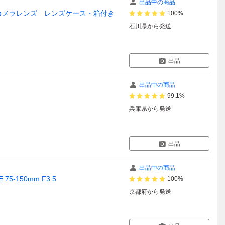
出品中の商品
ール カメラレンズ レンズケース・箱付き
100%
石川県
から発送
出品
出品中の商品
99.1%
兵庫県
から発送
出品
出品中の商品
75-150mm F3.5
100%
京都府
から発送