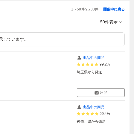
1
〜
50
件/
2,733
件
開催中に戻る
50件表示
示しています。
出品中の商品
99.2%
埼玉県
から発送
出品
出品中の商品
99.4%
神奈川県
から発送