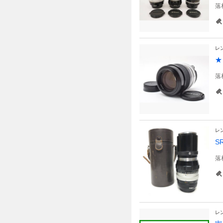
落
レ
★
落
レ
S
落
レ