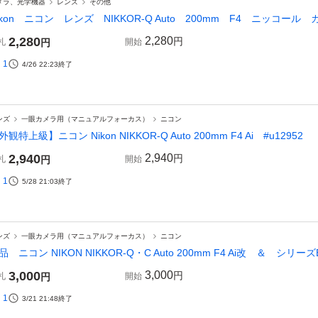
メラ、光学機器
レンズ
その他
ikon ニコン レンズ NIKKOR-Q Auto 200mm F4 ニッコ
2,280
2,280
円
札
円
開始
1
4/26 22:23
終了
ンズ
一眼カメラ用（マニュアルフォーカス）
ニコン
外観特上級】ニコン Nikon NIKKOR-Q Auto 200mm F4 Ai #u12952
2,940
2,940
円
札
円
開始
1
5/28 21:03
終了
ンズ
一眼カメラ用（マニュアルフォーカス）
ニコン
品 ニコン NIKON NIKKOR-Q・C Auto 200mm F4 Ai改 ＆ シリーズE 
3,000
3,000
円
札
円
開始
1
3/21 21:48
終了