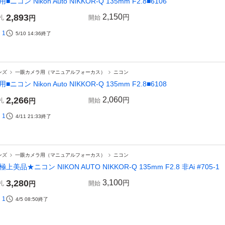
用■ニコン Nikon Auto NIKKOR-Q 135mm F2.8■6106
2,893
2,150
円
札
円
開始
1
5/10 14:36
終了
ンズ
一眼カメラ用（マニュアルフォーカス）
ニコン
用■ニコン Nikon Auto NIKKOR-Q 135mm F2.8■6108
2,266
2,060
円
札
円
開始
1
4/11 21:33
終了
ンズ
一眼カメラ用（マニュアルフォーカス）
ニコン
極上美品★ニコン NIKON AUTO NIKKOR-Q 135mm F2.8 非Ai #705-1
3,280
3,100
円
札
円
開始
1
4/5 08:50
終了