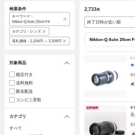
検索条件
2,733
件
キーワード
：
Nikkor-Q Auto 20cm F4
終了日時が近い順
カテゴリ
：
レンズ
Nikkor-Q Auto 20cm F
落札価格
：
2,204円 ～ 3,306円
レ
対象商品
★
鑑定付き
落
送料無料
匿名配送
コンビニ受取
家
送料無料
美品
カテゴリ
落
すべて