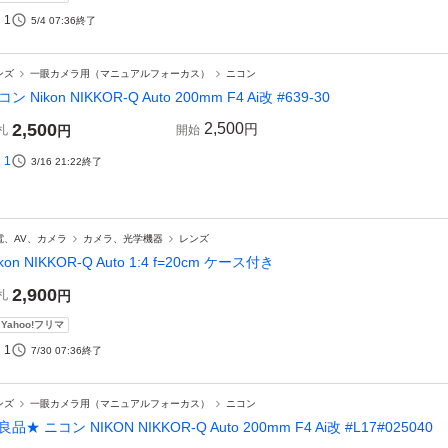
1
5/4 07:36
終了
ンズ
一眼カメラ用（マニュアルフォーカス）
ニコン
ン Nikon NIKKOR-Q Auto 200mm F4 Ai改 #639-30
2,500
2,500
円
札
円
開始
1
3/16 21:22
終了
電、AV、カメラ
カメラ、光学機器
レンズ
ikon NIKKOR-Q Auto 1:4 f=20cm ケース付き
2,900
札
円
Yahoo!フリマ
1
7/30 07:36
終了
ンズ
一眼カメラ用（マニュアルフォーカス）
ニコン
良品★ ニコン NIKON NIKKOR-Q Auto 200mm F4 Ai改 #L17#025040