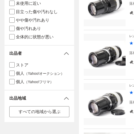
未使用に近い
落
目立った傷や汚れなし
やや傷や汚れあり
傷や汚れあり
全体的に状態が悪い
レ
★
出品者
落
ストア
個人
（Yahoo!オークション）
個人
（Yahoo!フリマ）
レ
★
出品地域
落
すべての地域から選ぶ