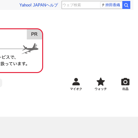
Yahoo! JAPAN
ヘルプ
持田香織
マイオク
ウォッチ
出品