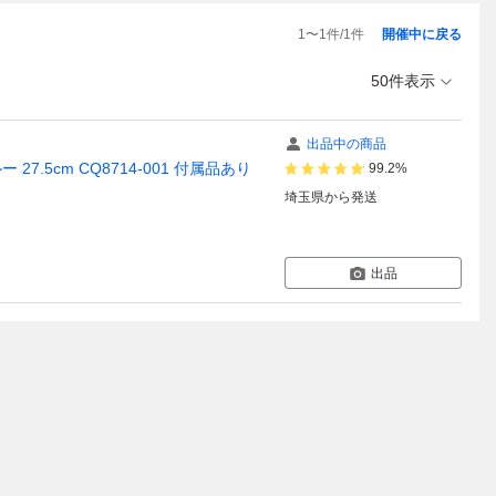
1
〜
1
件/
1
件
開催中に戻る
50件表示
出品中の商品
.5cm CQ8714-001 付属品あり
99.2%
埼玉県
から発送
出品