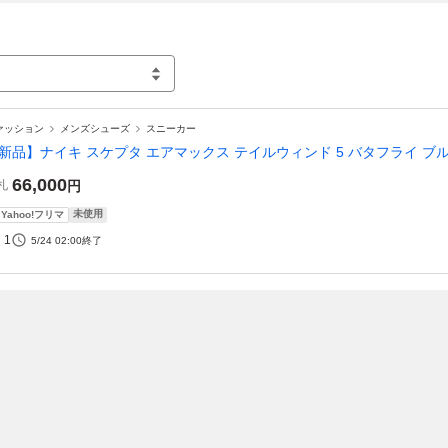
ァッション
メンズシューズ
スニーカー
新品】ナイキ スケプタ エアマックス テイルウィンド 5 バタフライ ブルー 27
66,000
札
円
未使用
Yahoo!フリマ
1
5/24 02:00
終了