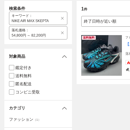
検索条件
1
件
キーワード
：
NIKE AIR MAX SKEPTA
終了日時が近い順
落札価格
：
54,800円 ～ 82,200円
フ
送料無料
【
落
対象商品
鑑定付き
送料無料
匿名配送
コンビニ受取
カテゴリ
ファッション
（
1
）