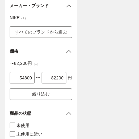
メーカー・ブランド
NIKE
（
1
）
すべてのブランドから選ぶ
価格
〜
82,200
円
（
1
）
〜
円
絞り込む
商品の状態
未使用
未使用に近い