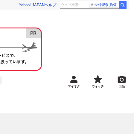
Yahoo! JAPAN
ヘルプ
今村聖奈 負傷
マイオク
ウォッチ
出品