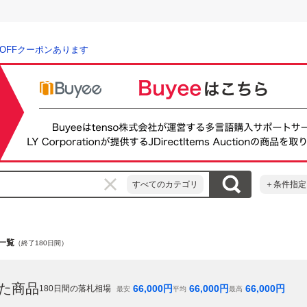
％OFFクーポンあります
すべてのカテゴリ
＋条件指定
品一覧
（終了180日間）
た商品
66,000
円
66,000
円
66,000
円
180
日間の落札相場
最安
平均
最高