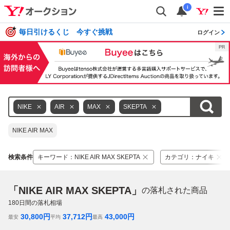
i
毎日引けるくじ 今すぐ挑戦
ログイン
NIKE
AIR
MAX
SKEPTA
NIKE AIR MAX
検索条件
キーワード
：
NIKE AIR MAX SKEPTA
カテゴリ
：
ナイキ
「NIKE AIR MAX SKEPTA」
の落札された商品
180
日間の落札相場
30,800
円
37,712
円
43,000
円
最安
平均
最高