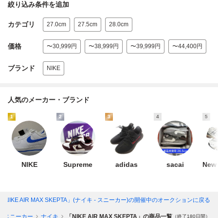
絞り込み条件を追加
カテゴリ
27.0cm
27.5cm
28.0cm
価格
〜30,999円
〜38,999円
〜39,999円
〜44,400円
ブランド
NIKE
人気のメーカー・ブランド
1
2
3
4
5
NIKE
Supreme
adidas
sacai
New 
「NIKE AIR MAX SKEPTA」(ナイキ - スニーカー)
の開催中のオークションに戻る
スニーカー
ナイキ
「NIKE AIR MAX SKEPTA」の商品一覧
（終了180日間）