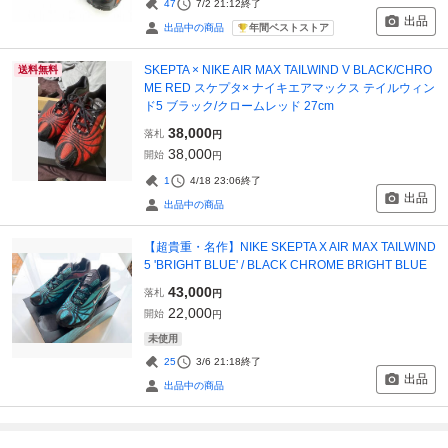
47
7/2 21:12
終了
出品
年間ベストストア
出品中の商品
SKEPTA × NIKE AIR MAX TAILWIND V BLACK/CHRO
送料無料
ME RED スケプタ× ナイキエアマックス テイルウィン
ド5 ブラック/クロームレッド 27cm
38,000
落札
円
38,000
開始
円
1
4/18 23:06
終了
出品
出品中の商品
【超貴重・名作】NIKE SKEPTA X AIR MAX TAILWIND
5 'BRIGHT BLUE' / BLACK CHROME BRIGHT BLUE
43,000
落札
円
22,000
開始
円
未使用
25
3/6 21:18
終了
出品
出品中の商品