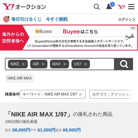
i
毎日引けるくじ 今すぐ挑戦
ログイン
NIKE
AIR
MAX
1/97
NIKE AIR MAX
検索条件
キーワード
：
NIKE AIR MAX 1/97
カテゴリ
：
ファッション
「NIKE AIR MAX 1/97」
の落札された商品
180
日間の落札相場
58,000
円
61,000
円
66,000
円
最安
平均
最高