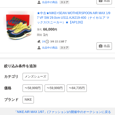
出品
ストア
出品中の商品
★中古★NIKE×SEAN WOTHERSPOON AIR MAX 1/9
7 VF SW 29.0cm US11 AJ4219-400（ナイキ/エア マ
ックス/スニーカー）★【AP126】
66,000
落札
円
1
開始
円
24
3/8 22:13
終了
出品
ストア
出品中の商品
絞り込み条件を追加
カテゴリ
メンズシューズ
価格
〜58,999円
〜59,999円
〜84,735円
ブランド
NIKE
「NIKE AIR MAX 1/97」(ファッション)
の開催中のオークションに戻る