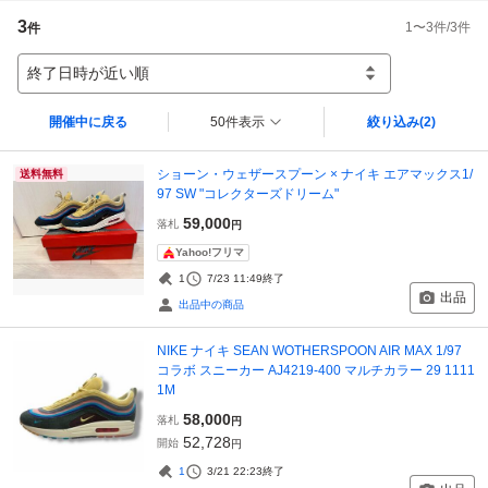
3
1
〜
3
件/
3
件
件
終了日時が近い順
開催中に戻る
50件表示
絞り込み
(2)
ショーン・ウェザースプーン × ナイキ エアマックス1/
送料無料
97 SW "コレクターズドリーム"
59,000
落札
円
Yahoo!フリマ
1
7/23 11:49
終了
出品
出品中の商品
NIKE ナイキ SEAN WOTHERSPOON AIR MAX 1/97
コラボ スニーカー AJ4219-400 マルチカラー 29 1111
1M
58,000
落札
円
52,728
開始
円
1
3/21 22:23
終了