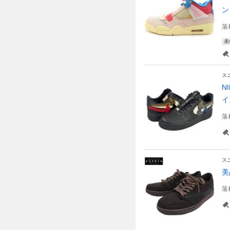
ン
落
未
ス
N
イ
落
ス
美
落