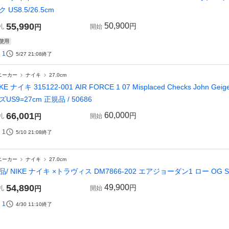
ク US8.5/26.5cm
55,990
50,900
円
札
円
開始
使用
1
5/27 21:08
終了
ニーカー
ナイキ
27.0cm
IKE ナイキ 315122-001 AIR FORCE 1 07 Misplaced Checks Jo
ズUS9=27cm 正規品 / 50686
66,001
60,000
円
札
円
開始
1
5/10 21:08
終了
ニーカー
ナイキ
27.0cm
品/ NIKE ナイキ ×トラヴィス DM7866-202 エアジョーダン1 ロー OG 
54,890
49,900
円
札
円
開始
1
4/30 11:10
終了