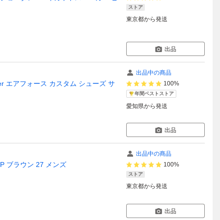
ストア
東京都
から発送
出品
出品中の商品
hn Geiger エアフォース カスタム シューズ サ
100%
年間ベストストア
愛知県
から発送
出品
出品中の商品
SP ブラウン 27 メンズ
100%
ストア
東京都
から発送
出品