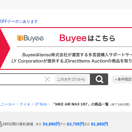
％OFFクーポンあります
このカテゴリから
＋条件指定
スニーカー
ナイキ
27.0cm
「NIKE AIR MAX 1/97」の商品一覧
（終了180日間）
品
54,890
円
63,795
円
81,889
円
180
日間の落札相場
最安
平均
最高