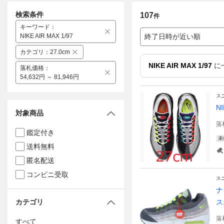
検索条件
107
件
キーワード
：
NIKE AIR MAX 1/97
終了日時が近い順
カテゴリ
：
27.0cm
NIKE AIR MAX 1/97
に
落札価格
：
54,632円 ～ 81,946円
ス
N
対象商品
落
鑑定付き
未
送料無料
匿名配送
コンビニ受取
ス
ナ
カテゴリ
ス
落
すべて