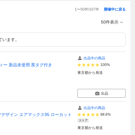
1
〜
50
件/
107
件
開催中に戻る
50件表示
ています。
出品中の商品
グリーディー 新品未使用 黒タグ付き
100%
東京都
から発送
出品
出品中の商品
8-001 モマデザイン エアマックス95 ローカット
98.6%
ストア
東京都
から発送