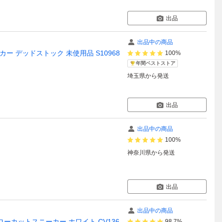
出品
出品中の商品
on スニーカー デッドストック 未使用品 S10968
100%
年間ベストストア
埼玉県
から発送
出品
出品中の商品
100%
神奈川県
から発送
出品
出品中の商品
SP ローカットスニーカー ホワイト CV136
98.7%