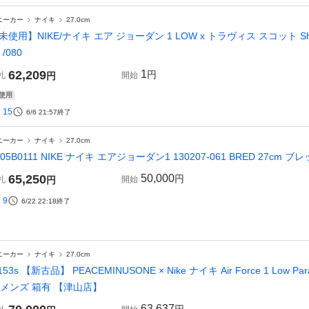
ニーカー
ナイキ
27.0cm
未使用】NIKE/ナイキ エア ジョーダン 1 LOW x トラヴィス スコット Shy Pink a
 /080
62,209
1
円
札
円
開始
使用
15
6/6 21:57
終了
ニーカー
ナイキ
27.0cm
605B0111 NIKE ナイキ エアジョーダン1 130207-061 BRED 27cm 
65,250
50,000
円
札
円
開始
9
6/22 22:18
終了
ニーカー
ナイキ
27.0cm
153s 【新古品】 PEACEMINUSONE × Nike ナイキ Air Force 1 Low Para
 メンズ 箱有 【津山店】
63,637