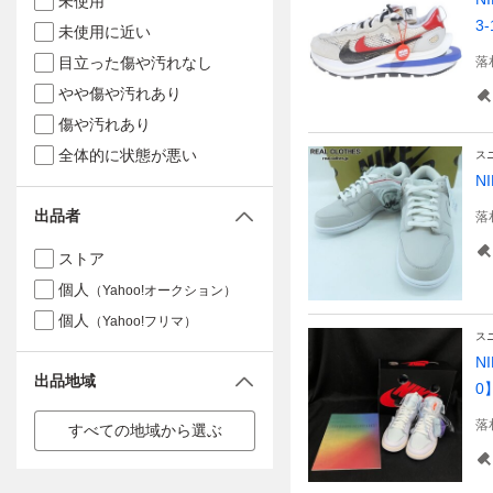
未使用
3-
未使用に近い
目立った傷や汚れなし
落
やや傷や汚れあり
傷や汚れあり
全体的に状態が悪い
ス
N
出品者
落
ストア
個人
（Yahoo!オークション）
個人
（Yahoo!フリマ）
ス
N
出品地域
0
落
すべての地域から選ぶ