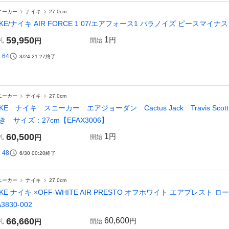
ニーカー
ナイキ
27.0cm
IKE/ナイキ AIR FORCE 1 07/エアフォース1 パラノイズ ピースマイナスワン D
59,950
1
円
札
円
開始
64
3/24 21:27
終了
ニーカー
ナイキ
27.0cm
IKE ナイキ スニーカー エアジョーダン Cactus Jack Travis Sco
き サイズ：27cm【EFAX3006】
60,500
1
円
札
円
開始
48
6/30 00:20
終了
ニーカー
ナイキ
27.0cm
IKE ナイキ ×OFF-WHITE AIR PRESTO オフホワイト エアプレスト 
3830-002
66,660
60,600
円
札
円
開始