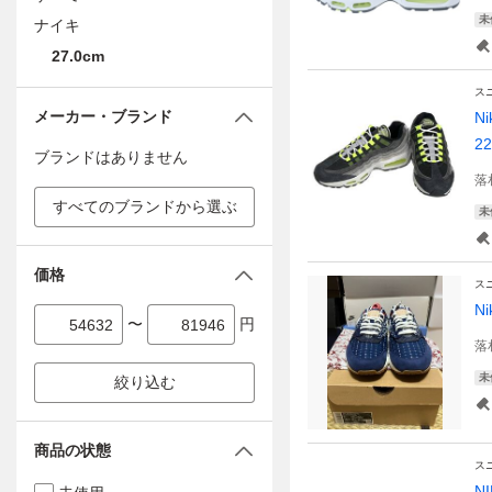
未
ナイキ
27.0cm
ス
メーカー・ブランド
N
22
ブランドはありません
落
すべてのブランドから選ぶ
未
価格
ス
N
〜
円
落
未
絞り込む
商品の状態
ス
N