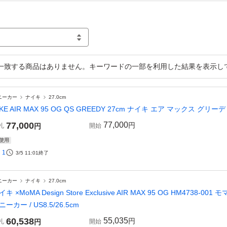
一致する商品はありません。キーワードの一部を利用した結果を表示し
ニーカー
ナイキ
27.0cm
IKE AIR MAX 95 OG QS GREEDY 27cm ナイキ エア マックス 
77,000
77,000
円
札
円
開始
使用
1
3/5 11:01
終了
ニーカー
ナイキ
27.0cm
イキ ×MoMA Design Store Exclusive AIR MAX 95 OG HM473
ニーカー / US8.5/26.5cm
60,538
55,035
円
札
円
開始