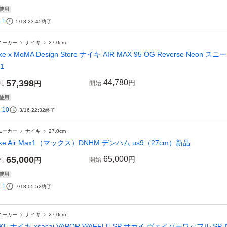
使用
1
5/18 23:45
終了
ニーカー
ナイキ
27.0cm
ike x MoMA Design Store ナイキ AIR MAX 95 OG Reverse Ne
1
57,398
44,780
円
札
円
開始
使用
10
3/16 22:32
終了
ニーカー
ナイキ
27.0cm
ike Air Max1（マックス）DNHM デンハム us9（27cm）新品
65,000
65,000
円
札
円
開始
使用
1
7/18 05:52
終了
ニーカー
ナイキ
27.0cm
IKE ナイキ ×sacai VAPOR WAFFLE SP サカイ ヴェイパーワッフル 