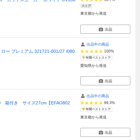
ストア
東京都
から発送
出品
出品中の商品
ー プレミアム 321721-001/27 /080
100%
年間ベストストア
愛知県
から発送
出品
出品中の商品
00 箱付き サイズ27cm【EFAO802
99.3%
年間ベストストア
東京都
から発送
出品