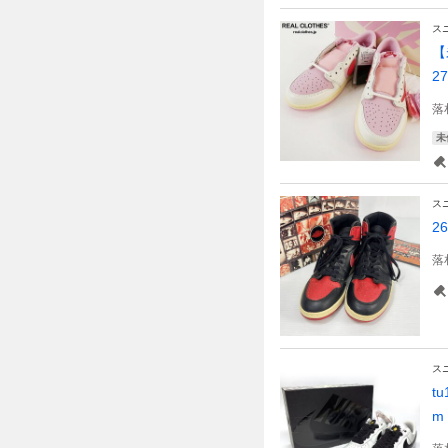
ス
【
27
落
未
ス
2
落
ス
tu
m