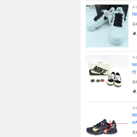
ス
N
落
ス
N
付
落
ス
N
AA
落