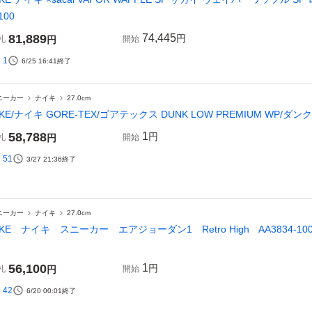
100
81,889
74,445
円
札
円
開始
1
6/25 16:41
終了
ニーカー
ナイキ
27.0cm
IKE/ナイキ GORE-TEX/ゴアテックス DUNK LOW PREMIUM WP/ダンク ロ
58,788
1
円
札
円
開始
51
3/27 21:36
終了
ニーカー
ナイキ
27.0cm
IKE ナイキ スニーカー エアジョーダン1 Retro High AA3834-1
】
56,100
1
円
札
円
開始
42
6/20 00:01
終了