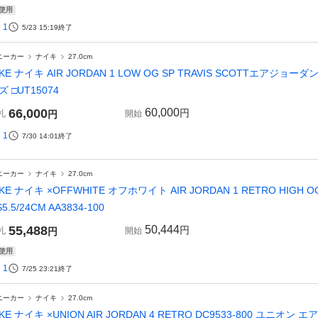
使用
1
5/23 15:19
終了
ニーカー
ナイキ
27.0cm
IKE ナイキ AIR JORDAN 1 LOW OG SP TRAVIS SCOTTエアジョーダン 1
ズ □UT15074
66,000
60,000
円
札
円
開始
1
7/30 14:01
終了
ニーカー
ナイキ
27.0cm
IKE ナイキ ×OFFWHITE オフホワイト AIR JORDAN 1 RETRO HI
5.5/24CM AA3834-100
55,488
50,444
円
札
円
開始
使用
1
7/25 23:21
終了
ニーカー
ナイキ
27.0cm
IKE ナイキ ×UNION AIR JORDAN 4 RETRO DC9533-800 ユ