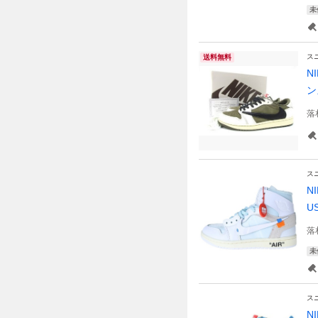
未
ス
送料無料
N
ン
落
ス
N
US
落
未
ス
N