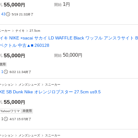
55,000
1
円
札
円
開始
43
5/19 21:32
終了
ニーカー
ナイキ
27.5cm
イキ NIKE ×sacai サカイ LD WAFFLE Black ワッフル アンスラサイト 
ベクトル 中古▲■ 260128
55,000
50,000
円
札
円
開始
使用
1
6/22 11:34
終了
ァッション
メンズシューズ
スニーカー
IKE SB Dunk Nike オレンジロブスター 27.5cm us9.5
55,000
札
円
未使用
Yahoo!フリマ
1
4/17 15:07
終了
ァッション
メンズシューズ
スニーカー