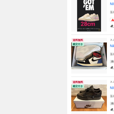
NI
落
ス
送料無料
鑑定付き
Ni
落
未
ス
送料無料
鑑定付き
NI
落
未