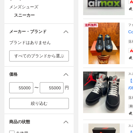
メンズシューズ
スニーカー
フ
送料無料
メーカー・ブランド
Co
落
ブランドはありません
すべてのブランドから選ぶ
価格
ス
【
〜
円
/0
落
絞り込む
未
商品の状態
ス
【