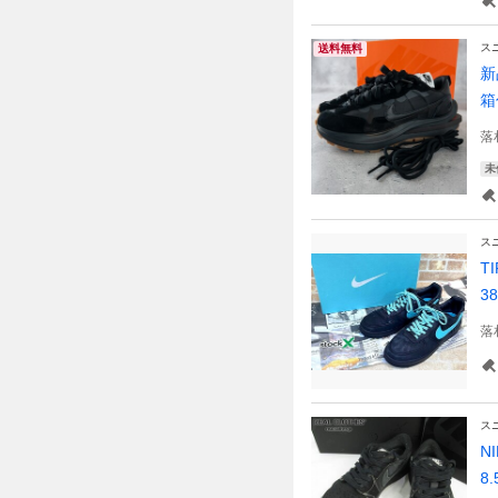
ス
送料無料
新
箱
落
未
ス
T
3
落
ス
N
8.