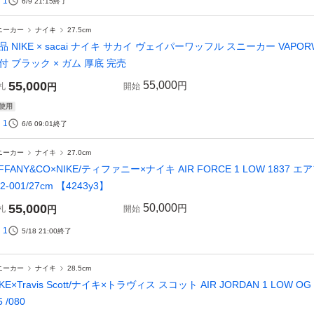
1
6/9 21:15
終了
ニーカー
ナイキ
27.5cm
品 NIKE × sacai ナイキ サカイ ヴェイパーワッフル スニーカー VAPORWAFFL
付 ブラック × ガム 厚底 完売
55,000
55,000
円
札
円
開始
使用
1
6/6 09:01
終了
ニーカー
ナイキ
27.0cm
IFFANY&CO×NIKE/ティファニー×ナイキ AIR FORCE 1 LOW 183
82-001/27cm 【4243y3】
55,000
50,000
円
札
円
開始
1
5/18 21:00
終了
ニーカー
ナイキ
28.5cm
IKE×Travis Scott/ナイキ×トラヴィス スコット AIR JORDAN 1 LOW OG S
5 /080