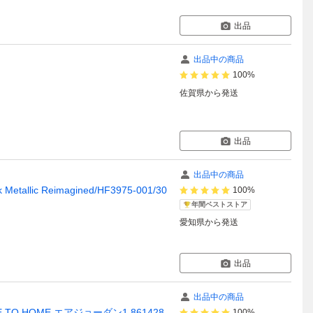
出品
出品中の商品
100%
佐賀県
から発送
出品
出品中の商品
llic Reimagined/HF3975-001/30
100%
年間ベストストア
愛知県
から発送
出品
出品中の商品
E TO HOME エアジョーダン1 861428-
100%