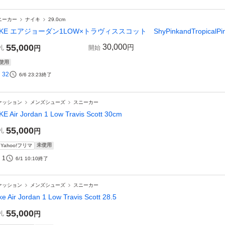
ニーカー
ナイキ
29.0cm
IKE エアジョーダン1LOW×トラヴィススコット ShyPinkandTropicalPi
55,000
30,000
円
札
円
開始
使用
32
6/6 23:23
終了
ァッション
メンズシューズ
スニーカー
KE Air Jordan 1 Low Travis Scott 30cm
55,000
札
円
未使用
Yahoo!フリマ
1
6/1 10:10
終了
ァッション
メンズシューズ
スニーカー
ke Air Jordan 1 Low Travis Scott 28.5
55,000
札
円