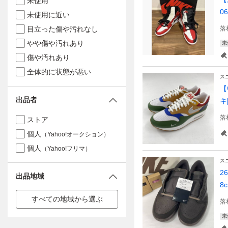
未使用
06
未使用に近い
目立った傷や汚れなし
落
やや傷や汚れあり
未
傷や汚れあり
全体的に状態が悪い
ス
【
出品者
キ[
落
ストア
個人
（Yahoo!オークション）
個人
（Yahoo!フリマ）
ス
2
出品地域
8
すべての地域から選ぶ
落
未