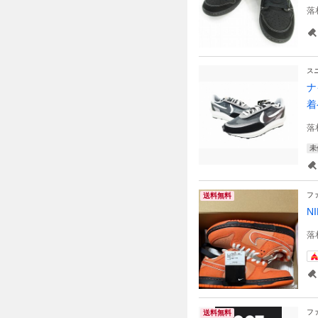
落
ス
ナ
着
落
未
フ
送料無料
N
落
フ
送料無料