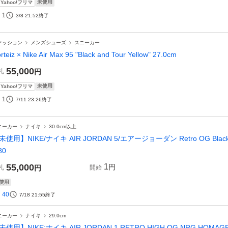
未使用
Yahoo!フリマ
1
3/8 21:52
終了
ァッション
メンズシューズ
スニーカー
rteiz × Nike Air Max 95 "Black and Tour Yellow" 27.0cm
55,000
札
円
未使用
Yahoo!フリマ
1
7/11 23:26
終了
ニーカー
ナイキ
30.0cm以上
未使用】NIKE/ナイキ AIR JORDAN 5/エアージョーダン Retro OG Black Meta
80
55,000
1
円
札
円
開始
使用
40
7/18 21:55
終了
ニーカー
ナイキ
29.0cm
未使用】NIKE:ナイキ AIR JORDAN 1 RETRO HIGH OG NRG HOMAG