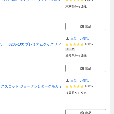
東京都
から発送
出品
出品中の商品
ー 27cm II6235-100 プレミアムグッズ ナイ
100%
ストア
愛知県
から発送
出品
出品中の商品
 トラヴィススコット ジョーダン1 ダークモカ 2
100%
福岡県
から発送
出品