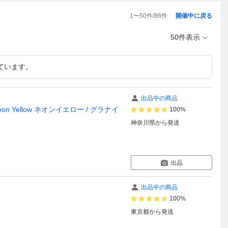
1
〜
50
件/
86
件
開催中に戻る
50件表示
ています。
出品中の商品
 Neon Yellow ネオンイエロー / グラナイ
100%
神奈川県
から発送
出品
出品中の商品
100%
東京都
から発送