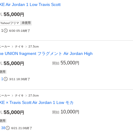
KE Air Jordan 1 Low Travis Scott
55,000
札
円
未使用
Yahoo!フリマ
1
6/30 05:18
終了
ニーカー
ナイキ
27.5cm
ke UNION fragment フラグメント Air Jordan High
55,000
55,000
円
札
円
開始
使用
1
3/11 18:36
終了
ニーカー
ナイキ
27.0cm
KE × Travis Scott Air Jordan 1 Low モカ
55,000
10,000
円
札
円
開始
使用
38
6/21 21:06
終了