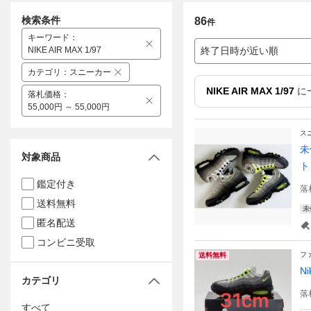
検索条件
86
件
キーワード
：
NIKE AIR MAX 1/97
終了日時が近い順
カテゴリ
：
スニーカー
NIKE AIR MAX 1/97
に
落札価格
：
55,000円 ～ 55,000円
ス
未
対象商品
ト
鑑定付き
落
送料無料
未
匿名配送
コンビニ受取
フ
送料無料
Ni
カテゴリ
落
すべて