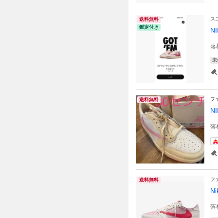
ス
送料無料
鑑定付き
N
落
未
フ
送料無料
NI
落
フ
送料無料
Ni
落