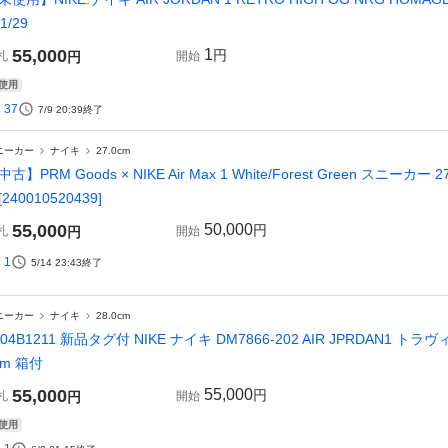
1/29
55,000
1
円
札
円
開始
使用
37
7/9 20:39
終了
ニーカー
ナイキ
27.0cm
中古】PRM Goods × NIKE Air Max 1 White/Forest Green スニーカ
240010520439]
55,000
50,000
円
札
円
開始
1
5/14 23:43
終了
ニーカー
ナイキ
28.0cm
604B1211 新品タグ付 NIKE ナイキ DM7866-202 AIR JPRDAN1
cm 箱付
55,000
55,000
円
札
円
開始
使用