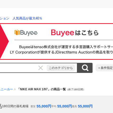
ション 人気商品が最大40％
このカテゴリから
＋条件指定
スニーカー
「NIKE AIR MAX 1/97」の商品一覧
（終了180日間）
品
55,000
円
55,000
円
55,000
円
180
日間の落札相場
最安
平均
最高