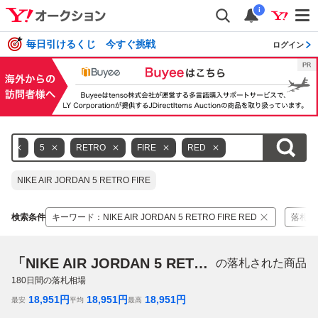
i
毎日引けるくじ 今すぐ挑戦
ログイン
AN
5
RETRO
FIRE
RED
NIKE AIR JORDAN 5 RETRO FIRE
検索条件
キーワード
：
NIKE AIR JORDAN 5 RETRO FIRE RED
落札価
「NIKE AIR JORDAN 5 RETRO FIRE RED」
の落札された商品
180
日間の落札相場
18,951
円
18,951
円
18,951
円
最安
平均
最高