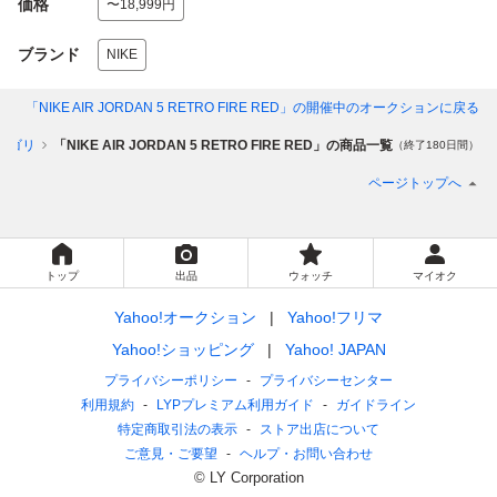
価格
〜18,999円
ブランド
NIKE
「NIKE AIR JORDAN 5 RETRO FIRE RED」
の開催中のオークションに戻る
テゴリ
「NIKE AIR JORDAN 5 RETRO FIRE RED」の商品一覧
（終了180日間）
ページトップへ
トップ
出品
ウォッチ
マイオク
Yahoo!オークション
Yahoo!フリマ
Yahoo!ショッピング
Yahoo! JAPAN
プライバシーポリシー
プライバシーセンター
利用規約
LYPプレミアム利用ガイド
ガイドライン
特定商取引法の表示
ストア出店について
ご意見・ご要望
ヘルプ・お問い合わせ
© LY Corporation