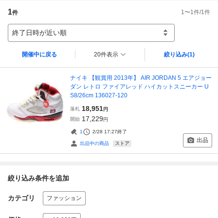
1
1
〜
1
件/
1
件
件
終了日時が近い順
開催中に戻る
20件表示
絞り込み
(1)
ナイキ 【観賞用 2013年】 AIR JORDAN 5 エアジョー
ダン レトロ ファイアレッド ハイカットスニーカー U
S8/26cm 136027-120
18,951
落札
円
17,229
開始
円
1
2/28 17:27
終了
出品
ストア
出品中の商品
絞り込み条件を追加
カテゴリ
ファッション