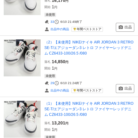
16,170
落札
円
1
開始
円
未使用
33
6/10 21:49
終了
出品
年間ベストストア
出品中の商品
（2）【未使用】NIKE/ナイキ AIR JORDAN 3 RETRO
SE-T/エアジョーダン3 レトロ ファイヤーレッドデニ
ム CZ6433-100/26.5 /080
14,850
落札
円
1
開始
円
未使用
29
6/10 21:24
終了
出品
年間ベストストア
出品中の商品
（1）【未使用】NIKE/ナイキ AIR JORDAN 3 RETRO
SE-T/エアジョーダン3 レトロ ファイヤーレッドデニ
ム CZ6433-100/26.5 /080
13,201
落札
円
1
開始
円
未使用