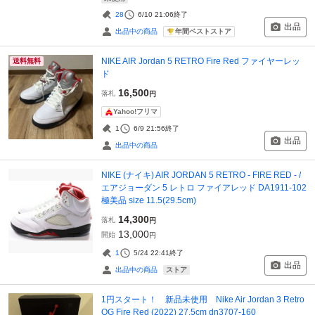
28
6/10 21:06
終了
出品
年間ベストストア
出品中の商品
NIKE AIR Jordan 5 RETRO Fire Red ファイヤーレッ
送料無料
ド
16,500
落札
円
Yahoo!フリマ
1
6/9 21:56
終了
出品
出品中の商品
NIKE (ナイキ) AIR JORDAN 5 RETRO - FIRE RED - /
エアジョーダン 5 レトロ ファイアレッド DA1911-102
極美品 size 11.5(29.5cm)
14,300
落札
円
13,000
開始
円
1
5/24 22:41
終了
出品
ストア
出品中の商品
1円スタート！ 新品未使用 Nike Air Jordan 3 Retro
OG Fire Red (2022) 27.5cm dn3707-160