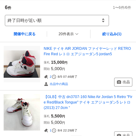
6
1
〜
6
件/
6
件
件
終了日時が近い順
開催中に戻る
20件表示
絞り込み
(1)
NIKE ナイキ AIR JORDAN ファイヤーレッド RETRO
Fire Red レトロ エアジョーダン5 jordan5
15,000
落札
円
5,000
開始
円
2
8/5 07:46
終了
出品
出品中の商品
【GLB】中古 dn3707-160 Nike Air Jordan 5 Retro "Fir
e Red/Black Tongue" ナイキ エアジョーダン5 レトロ
(2013) 27.0cm °
5,500
落札
円
5,000
開始
円
1
8/4 22:29
終了
出品