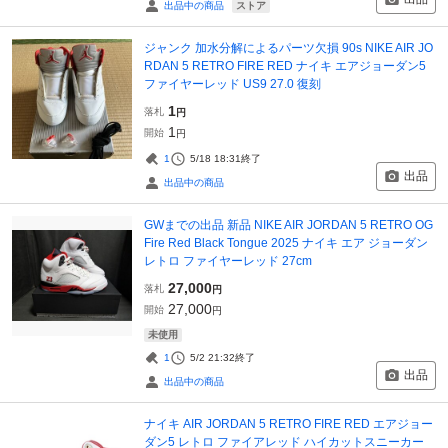
ストア
出品中の商品
ジャンク 加水分解によるパーツ欠損 90s NIKE AIR JO
RDAN 5 RETRO FIRE RED ナイキ エアジョーダン5
ファイヤーレッド US9 27.0 復刻
1
落札
円
1
開始
円
1
5/18 18:31
終了
出品
出品中の商品
GWまでの出品 新品 NIKE AIR JORDAN 5 RETRO OG
Fire Red Black Tongue 2025 ナイキ エア ジョーダン
レトロ ファイヤーレッド 27cm
27,000
落札
円
27,000
開始
円
未使用
1
5/2 21:32
終了
出品
出品中の商品
ナイキ AIR JORDAN 5 RETRO FIRE RED エアジョー
ダン5 レトロ ファイアレッド ハイカットスニーカー