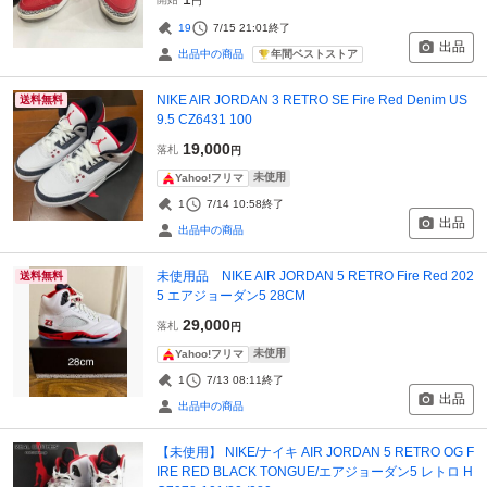
円
19
7/15 21:01
終了
出品
年間ベストストア
出品中の商品
NIKE AIR JORDAN 3 RETRO SE Fire Red Denim US
送料無料
9.5 CZ6431 100
19,000
落札
円
未使用
Yahoo!フリマ
1
7/14 10:58
終了
出品
出品中の商品
未使用品 NIKE AIR JORDAN 5 RETRO Fire Red 202
送料無料
5 エアジョーダン5 28CM
29,000
落札
円
未使用
Yahoo!フリマ
1
7/13 08:11
終了
出品
出品中の商品
【未使用】 NIKE/ナイキ AIR JORDAN 5 RETRO OG F
IRE RED BLACK TONGUE/エアジョーダン5 レトロ H