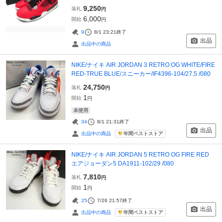
9,250
落札
円
6,000
開始
円
9
8/1 23:21
終了
出品
出品中の商品
NIKE/ナイキ AIR JORDAN 3 RETRO OG WHITE/FIRE
RED-TRUE BLUE/スニーカー/IF4396-104/27.5 /080
24,750
落札
円
1
開始
円
未使用
34
8/1 21:31
終了
出品
年間ベストストア
出品中の商品
NIKE/ナイキ AIR JORDAN 5 RETRO OG FIRE RED
エアジョーダン5 DA1911-102/29 /080
7,810
落札
円
1
開始
円
25
7/26 21:57
終了
出品
年間ベストストア
出品中の商品