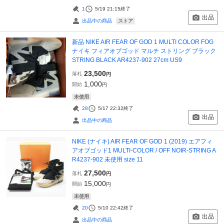
1
5/19 21:15
終了
出品
ストア
出品中の商品
新品 NIKE AIR FEAR OF GOD 1 MULTI COLOR FOG
ナイキ フィアオブゴッド マルチ ストリング ブラック
STRING BLACK AR4237-902 27cm US9
23,500
落札
円
1,000
開始
円
未使用
28
5/17 22:32
終了
出品
出品中の商品
NIKE (ナイキ) AIR FEAR OF GOD 1 (2019) エアフィ
アオブゴッド1 MULTI-COLOR / OFF NOIR-STRING A
R4237-902 未使用 size 11
27,500
落札
円
15,000
開始
円
未使用
20
5/10 22:42
終了
出品
出品中の商品