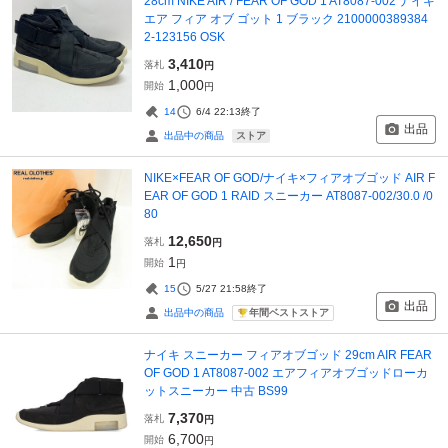
28cm NIKE AIR / FEAR OF GOD 1 AT8087-002 ナイキ
エア フィア オブ ゴット 1 ブラック 2100000389384
2-123156 OSK
3,410
落札
円
1,000
開始
円
14
6/4 22:13
終了
出品
ストア
出品中の商品
NIKE×FEAR OF GOD/ナイキ×フィアオブゴッド AIR F
EAR OF GOD 1 RAID スニーカー AT8087-002/30.0 /0
80
12,650
落札
円
1
開始
円
15
5/27 21:58
終了
出品
年間ベストストア
出品中の商品
ナイキ スニーカー フィアオブゴッド 29cm AIR FEAR
OF GOD 1 AT8087-002 エアフィアオブゴッドローカ
ットスニーカー 中古 BS99
7,370
落札
円
6,700
開始
円