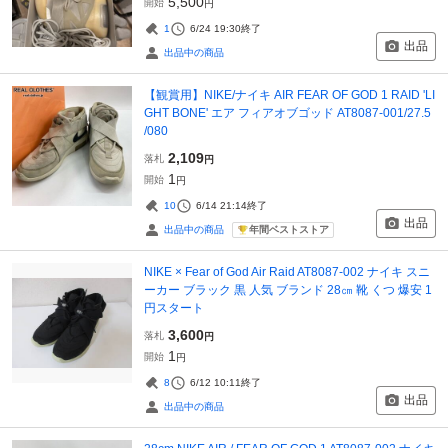
5,500
開始
円
1
6/24 19:30
終了
出品
出品中の商品
【観賞用】NIKE/ナイキ AIR FEAR OF GOD 1 RAID 'LI
GHT BONE' エア フィアオブゴッド AT8087-001/27.5
/080
2,109
落札
円
1
開始
円
10
6/14 21:14
終了
出品
年間ベストストア
出品中の商品
NIKE × Fear of God Air Raid AT8087-002 ナイキ スニ
ーカー ブラック 黒 人気 ブランド 28㎝ 靴 くつ 爆安 1
円スタート
3,600
落札
円
1
開始
円
8
6/12 10:11
終了
出品
出品中の商品