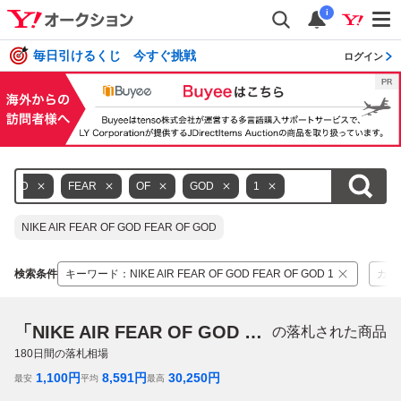
i
毎日引けるくじ 今すぐ挑戦
ログイン
GOD
FEAR
OF
GOD
1
NIKE AIR FEAR OF GOD FEAR OF GOD
検索条件
キーワード
：
NIKE AIR FEAR OF GOD FEAR OF GOD 1
カテ
「NIKE AIR FEAR OF GOD FEAR OF GOD 1」
の落札された商品
180
日間の落札相場
1,100
円
8,591
円
30,250
円
最安
平均
最高