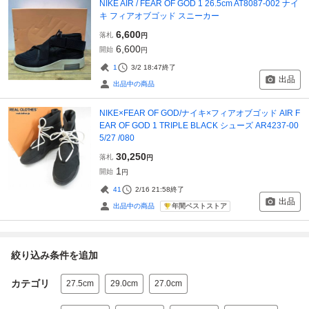
NIKE AIR / FEAR OF GOD 1 26.5cm AT8087-002 ナイ
キ フィアオブゴッド スニーカー
6,600
落札
円
6,600
開始
円
1
3/2 18:47
終了
出品
出品中の商品
NIKE×FEAR OF GOD/ナイキ×フィアオブゴッド AIR F
EAR OF GOD 1 TRIPLE BLACK シューズ AR4237-00
5/27 /080
30,250
落札
円
1
開始
円
41
2/16 21:58
終了
出品
年間ベストストア
出品中の商品
絞り込み条件を追加
カテゴリ
27.5cm
29.0cm
27.0cm