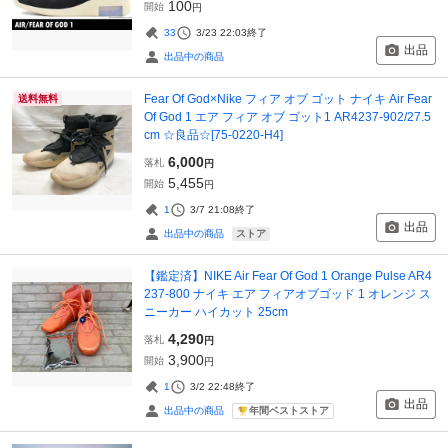
100
開始
円
33
3/23 22:03
終了
出品
出品中の商品
Fear Of God×Nike フィア オブ ゴット ナイキ Air Fear
送料無料
Of God 1 エア フィア オブ ゴット1 AR4237-902/27.5
cm ☆良品☆[75-0220-H4]
6,000
落札
円
5,455
開始
円
1
3/7 21:08
終了
出品
ストア
出品中の商品
【鑑定済】NIKE Air Fear Of God 1 Orange Pulse AR4
237-800 ナイキ エア フィアオブゴッド 1 オレンジ ス
ニーカー ハイカット 25cm
4,290
落札
円
3,900
開始
円
1
3/2 22:48
終了
出品
年間ベストストア
出品中の商品