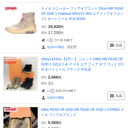
ナイキ スニーカー フィアオブゴッド 29cm AIR FEAR
送料無料
OF GOD 1 Oatmeal AR4237-900 エアフィアオブゴッ
ド1 オートミール 中古 BS99
18,920
落札
円
17,200
開始
円
1
7/7 20:15
終了
出品
ストア
出品中の商品
04wy14430∞【1円～】 ジャンク NIKE AIR FEAR OF
GOD 1 3点まとめ ナイキ エア フィア オブ ゴッド 27c
m オートミール ブラック 中古品
2,666
落札
円
1
開始
円
12
6/25 23:19
終了
出品
出品中の商品
NIKE FEAR OF GOD AIR FEAR OF GOD 1 STRING ナ
送料無料
イキ フィアオブゴッド
5,500
落札
円