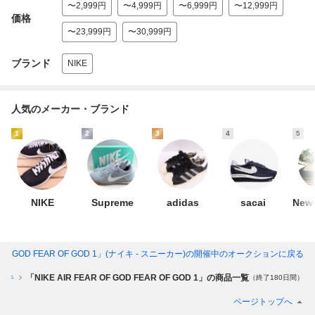
〜2,999円
〜4,999円
〜6,999円
〜12,999円
価格
〜23,999円
〜30,999円
ブランド
NIKE
人気のメーカー・ブランド
1
2
3
4
5
NIKE
Supreme
adidas
sacai
New 
R OF GOD FEAR OF GOD 1」(ナイキ - スニーカー)
の開催中のオークションに戻る
イキ
「NIKE AIR FEAR OF GOD FEAR OF GOD 1」の商品一覧
（終了180日間）
ページトップへ