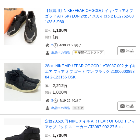
【観賞用】NIKE×FEAR OF GOD/ナイキ×フィアオブ
ゴッド AIR SKYLON 2/エア スカイロン2 BQ2752-00
1/28.5 /080
1,100
落札
円
1
開始
円
2
4/30 21:27
終了
出品
年間ベストストア
出品中の商品
28cm NIKE AIR / FEAR OF GOD 1 AT8087-002 ナイキ
エア フィア オブ ゴット ワン ブラック 21000003893
84 2-123156 OSK
2,212
落札
円
1,000
開始
円
5
4/19 22:40
終了
出品
ストア
出品中の商品
定価20,520円 NIKE ナイキ AIR FEAR OF GOD 1 フィ
アオブゴッド スニーカー AT8087-002 27.5cm
1,700
落札
円