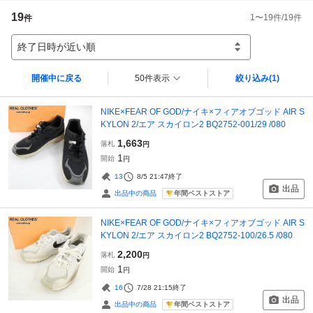
19
1
〜
19
件/
19
件
件
終了日時が近い順
開催中に戻る
50件表示
絞り込み
(1)
NIKE×FEAR OF GOD/ナイキ×フィアオブゴッド AIR S
KYLON 2/エア スカイロン2 BQ2752-001/29 /080
1,663
落札
円
1
開始
円
13
8/5 21:47
終了
出品
年間ベストストア
出品中の商品
NIKE×FEAR OF GOD/ナイキ×フィアオブゴッド AIR S
KYLON 2/エア スカイロン2 BQ2752-100/26.5 /080
2,200
落札
円
1
開始
円
16
7/28 21:15
終了
出品
年間ベストストア
出品中の商品