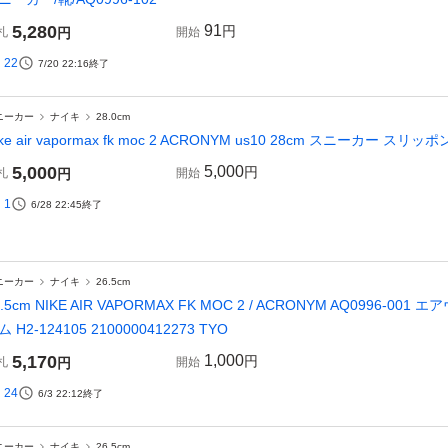
5,280
91
円
札
円
開始
22
7/20 22:16
終了
ニーカー
ナイキ
28.0cm
ike air vapormax fk moc 2 ACRONYM us10 28cm スニーカー スリ
5,000
5,000
円
札
円
開始
1
6/28 22:45
終了
ニーカー
ナイキ
26.5cm
6.5cm NIKE AIR VAPORMAX FK MOC 2 / ACRONYM AQ0996-
ム H2-124105 2100000412273 TYO
5,170
1,000
円
札
円
開始
24
6/3 22:12
終了
ニーカー
ナイキ
26.5cm