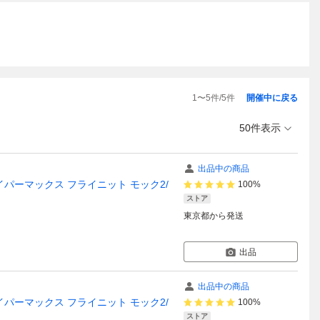
1
〜
5
件/
5
件
開催中に戻る
50件表示
出品中の商品
アヴェイパーマックス フライニット モック2/
100%
ストア
東京都
から発送
出品
出品中の商品
アヴェイパーマックス フライニット モック2/
100%
ストア