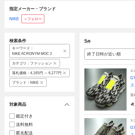
指定メーカー・ブランド
NIKE
＋フォロー
検索条件
5
件
キーワード
：
NIKE ACRONYM MOC 2
終了日時が近い順
カテゴリ
：
ファッション
ス
落札価格
：
4,185円 ～ 6,277円
G
ブランド
：
NIKE
ス
落
対象商品
鑑定付き
ス
送料無料
G
匿名配送
ス