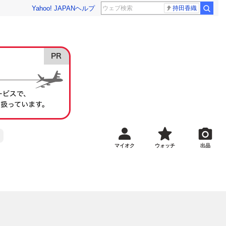
Yahoo! JAPAN
ヘルプ
持田香織
マイオク
ウォッチ
出品