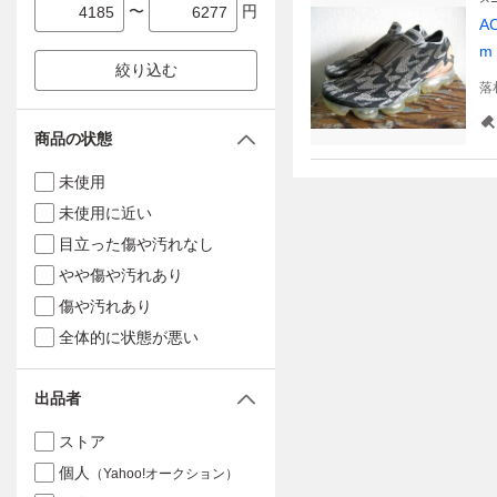
〜
円
A
m
絞り込む
落
商品の状態
未使用
未使用に近い
目立った傷や汚れなし
やや傷や汚れあり
傷や汚れあり
全体的に状態が悪い
出品者
ストア
個人
（Yahoo!オークション）