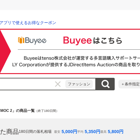
アプリで使えるお得なクーポン
ファッション
＋条件指定
M MOC 2」の商品一覧
（終了180日間）
た商品
5,000
円
5,350
円
5,800
円
180
日間の落札相場
最安
平均
最高