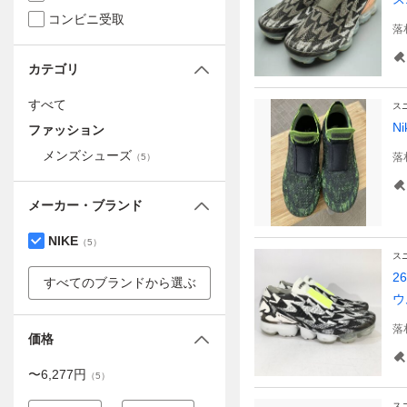
コンビニ受取
落
カテゴリ
すべて
ス
N
ファッション
メンズシューズ
落
（
5
）
メーカー・ブランド
NIKE
（
5
）
ス
2
すべてのブランドから選ぶ
ウ
落
価格
〜
6,277
円
（
5
）
ス