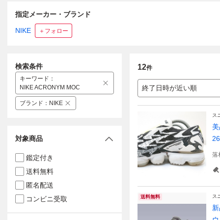
指定メーカー・ブランド
NIKE
＋フォロー
検索条件
12
件
キーワード
：
NIKE ACRONYM MOC
終了日時が近い順
ブランド
：
NIKE
ス
美
対象商品
26
落
鑑定付き
送料無料
匿名配送
ス
送料無料
コンビニ受取
新品
ウ