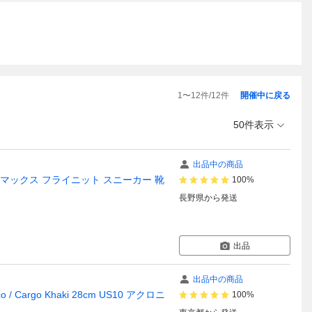
1
〜
12
件/
12
件
開催中に戻る
50件表示
出品中の商品
ェイパーマックス フライニット スニーカー 靴
100%
長野県
から発送
出品
出品中の商品
tucco / Cargo Khaki 28cm US10 アクロニ
100%