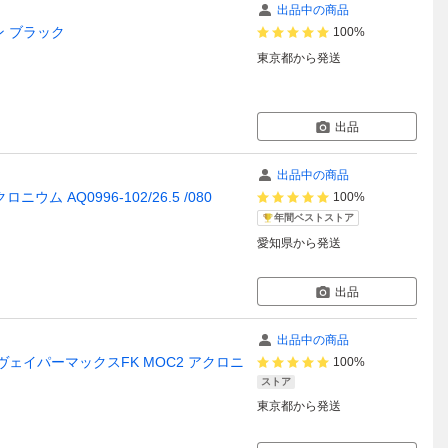
出品中の商品
ッポン ブラック
100%
東京都
から発送
出品
出品中の商品
ウム AQ0996-102/26.5 /080
100%
年間ベストストア
愛知県
から発送
出品
出品中の商品
001 エアヴェイパーマックスFK MOC2 アクロニ
100%
ストア
東京都
から発送