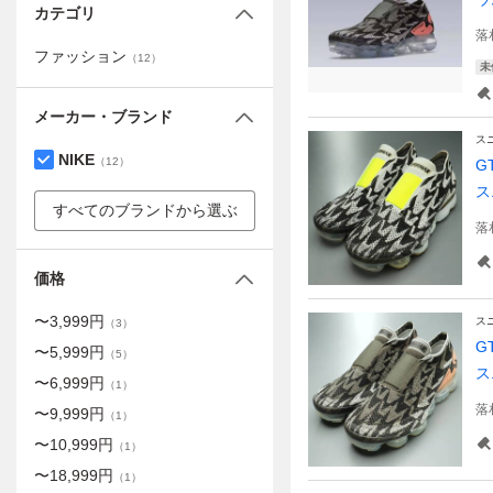
カテゴリ
落
ファッション
（
12
）
未
メーカー・ブランド
ス
NIKE
（
12
）
G
ス
すべてのブランドから選ぶ
落
価格
〜
3,999
円
ス
（
3
）
G
〜
5,999
円
（
5
）
ス
〜
6,999
円
（
1
）
落
〜
9,999
円
（
1
）
〜
10,999
円
（
1
）
〜
18,999
円
（
1
）