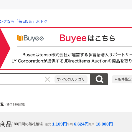
ングなら「毎日5％」おトク
すべてのカテゴリ
＋条件指定
一覧
（終了180日間）
商品
1,109
円
6,624
円
18,000
円
180
日間の落札相場
最安
平均
最高