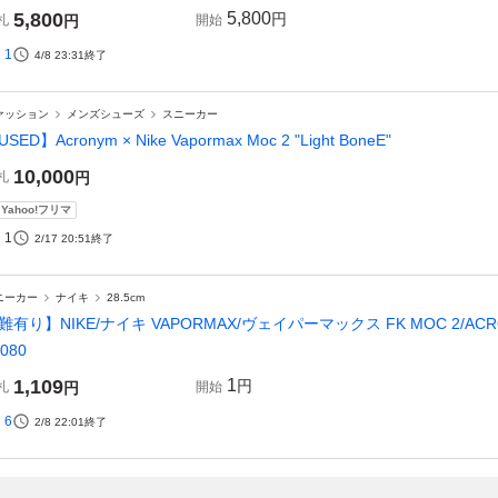
5,800
5,800
円
札
円
開始
1
4/8 23:31
終了
ァッション
メンズシューズ
スニーカー
SED】Acronym × Nike Vapormax Moc 2 "Light BoneE"
10,000
札
円
Yahoo!フリマ
1
2/17 20:51
終了
ニーカー
ナイキ
28.5cm
難有り】NIKE/ナイキ VAPORMAX/ヴェイパーマックス FK MOC 2/ACRON
/080
1,109
1
円
札
円
開始
6
2/8 22:01
終了