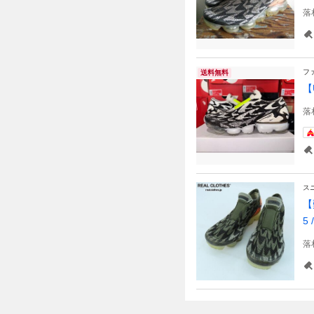
落
フ
送料無料
【U
落
ス
【
5 
落