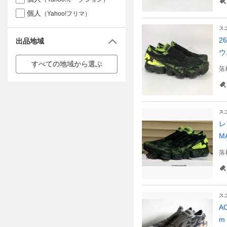
個人
（Yahoo!フリマ）
ス
2
出品地域
ウ
すべての地域から選ぶ
落
ス
レ
MA
落
ス
A
m