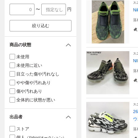
ス
〜
円
N
落
絞り込む
商品の状態
ス
未使用
N
未使用に近い
落
目立った傷や汚れなし
やや傷や汚れあり
傷や汚れあり
全体的に状態が悪い
ス
2
出品者
ウ
ストア
落
個人
（Yahoo!オークション）