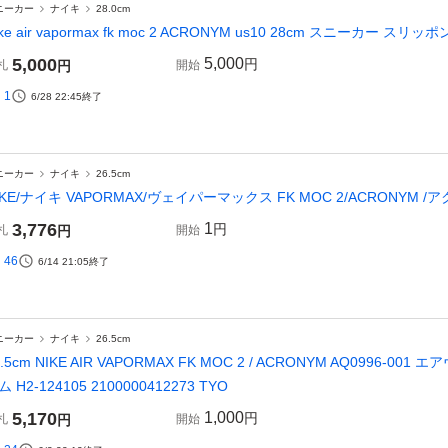
ニーカー
ナイキ
28.0cm
ike air vapormax fk moc 2 ACRONYM us10 28cm スニーカー スリ
5,000
5,000
円
札
円
開始
1
6/28 22:45
終了
ニーカー
ナイキ
26.5cm
IKE/ナイキ VAPORMAX/ヴェイパーマックス FK MOC 2/ACRONYM /アクロニ
3,776
1
円
札
円
開始
46
6/14 21:05
終了
ニーカー
ナイキ
26.5cm
6.5cm NIKE AIR VAPORMAX FK MOC 2 / ACRONYM AQ0996-
ム H2-124105 2100000412273 TYO
5,170
1,000
円
札
円
開始