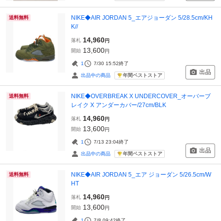
NIKE◆AIR JORDAN 5_エアジョーダン 5/28.5cm/KH
送料無料
K//
14,960
落札
円
13,600
開始
円
1
7/30 15:52
終了
出品
年間ベストストア
出品中の商品
NIKE◆OVERBREAK X UNDERCOVER_オーバーブ
送料無料
レイク X アンダーカバー/27cm/BLK
14,960
落札
円
13,600
開始
円
1
7/13 23:04
終了
出品
年間ベストストア
出品中の商品
NIKE◆AIR JORDAN 5_エア ジョーダン 5/26.5cm/W
送料無料
HT
14,960
落札
円
13,600
開始
円
1
7/8 09:42
終了