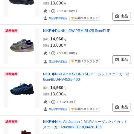
13,600
開始
円
1
2/22 09:16
終了
出品
年間ベストストア
出品中の商品
NIKE◆DUNK LOW PRM RL/25.5cm/PUP
送料無料
14,960
落札
円
13,600
開始
円
1
2/21 08:18
終了
出品
年間ベストストア
出品中の商品
NIKE◆Nike Air Max DN8 SE/ローカットスニーカー/2
送料無料
6cm/BLU/HV4525-400
14,960
落札
円
13,600
開始
円
1
8/7 12:12
終了
出品
年間ベストストア
出品中の商品
NIKE◆Nike Air Jordan 1 Mid/ジョーダン/ハイカット
送料無料
スニーカー/26cm/RED/DQ8426-106