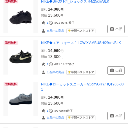
NIKE◆SHOX R4_ショックス R4/25cm/BLK
送料無料
14,960
落札
円
13,600
開始
円
1
4/22 09:57
終了
出品
年間ベストストア
出品中の商品
NIKE◆エア フォース 1 LOW X AMBUSH/29cm/BLK
送料無料
14,960
落札
円
13,600
開始
円
1
4/12 14:27
終了
出品
年間ベストストア
出品中の商品
NIKE◆ローカットスニーカー/26cm/GRY/HQ1966-00
送料無料
1
14,960
落札
円
13,600
開始
円
1
4/9 00:45
終了
出品
年間ベストストア
出品中の商品