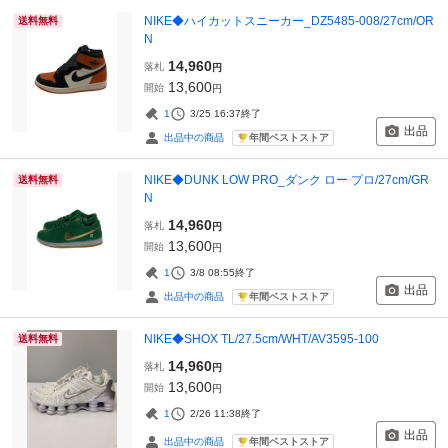
NIKE◆ハイカットスニーカー_DZ5485-008/27cm/OR
送料無料
N
14,960
落札
円
13,600
開始
円
1
3/25 16:37
終了
出品
年間ベストストア
出品中の商品
NIKE◆DUNK LOW PRO_ダンク ロー プロ/27cm/GR
送料無料
N
14,960
落札
円
13,600
開始
円
1
3/8 08:55
終了
出品
年間ベストストア
出品中の商品
NIKE◆SHOX TL/27.5cm/WHT/AV3595-100
送料無料
14,960
落札
円
13,600
開始
円
1
2/26 11:38
終了
出品
年間ベストストア
出品中の商品