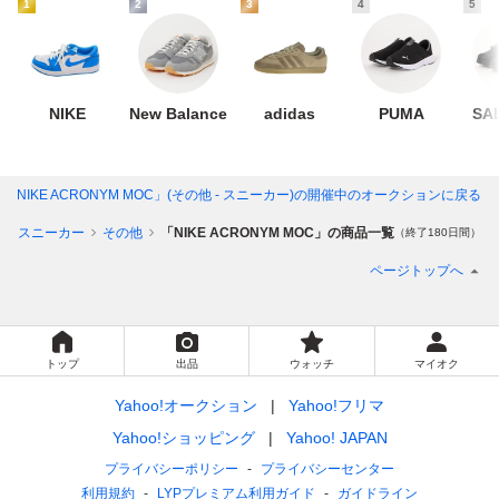
1
2
3
4
5
NIKE
New Balance
adidas
PUMA
SA
「NIKE ACRONYM MOC」(その他 - スニーカー)
の開催中のオークションに戻る
スニーカー
その他
「NIKE ACRONYM MOC」の商品一覧
（終了180日間）
ページトップへ
トップ
出品
ウォッチ
マイオク
Yahoo!オークション
Yahoo!フリマ
Yahoo!ショッピング
Yahoo! JAPAN
プライバシーポリシー
プライバシーセンター
利用規約
LYPプレミアム利用ガイド
ガイドライン