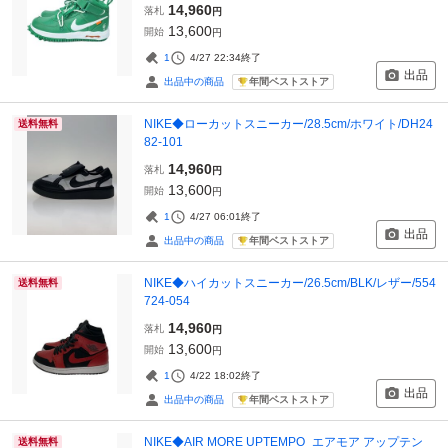
14,960
落札
円
13,600
開始
円
1
4/27 22:34
終了
出品
年間ベストストア
出品中の商品
NIKE◆ローカットスニーカー/28.5cm/ホワイト/DH24
送料無料
82-101
14,960
落札
円
13,600
開始
円
1
4/27 06:01
終了
出品
年間ベストストア
出品中の商品
NIKE◆ハイカットスニーカー/26.5cm/BLK/レザー/554
送料無料
724-054
14,960
落札
円
13,600
開始
円
1
4/22 18:02
終了
出品
年間ベストストア
出品中の商品
NIKE◆AIR MORE UPTEMPO_エアモア アップテン
送料無料