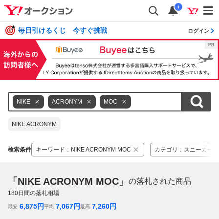
i
毎日引けるくじ 今すぐ挑戦
ログイン
NIKE
ACRONYM
MOC
NIKE ACRONYM
検索条件
キーワード
：
NIKE ACRONYM MOC
カテゴリ
：
スニーカー
「NIKE ACRONYM MOC」
の落札された商品
180
日間の落札相場
6,875
円
7,067
円
7,260
円
最安
平均
最高