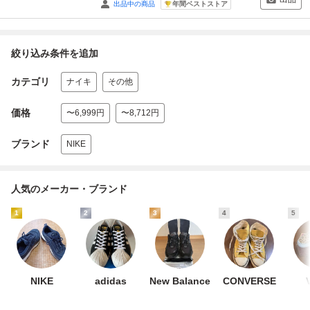
年間ベストストア
出品中の商品
絞り込み条件を追加
カテゴリ
ナイキ
その他
価格
〜6,999円
〜8,712円
ブランド
NIKE
人気のメーカー・ブランド
1
2
3
4
5
NIKE
adidas
New Balance
CONVERSE