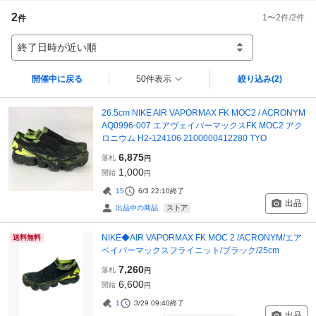
2
1
〜
2
件/
2
件
件
終了日時が近い順
開催中に戻る
50件表示
絞り込み
(2)
26.5cm NIKE AIR VAPORMAX FK MOC2 / ACRONYM
AQ0996-007 エアヴェイパーマックスFK MOC2 アク
ロニウム H2-124106 2100000412280 TYO
6,875
落札
円
1,000
開始
円
15
6/3 22:10
終了
出品
ストア
出品中の商品
NIKE◆AIR VAPORMAX FK MOC 2 /ACRONYM/エア
送料無料
ベイパーマックスフライニット/ブラック/25cm
7,260
落札
円
6,600
開始
円
1
3/29 09:40
終了
出品