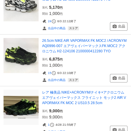
5,170
落札
円
1,000
開始
円
24
6/3 22:12
終了
出品
ストア
出品中の商品
26.5cm NIKE AIR VAPORMAX FK MOC2 / ACRONYM
AQ0996-007 エアヴェイパーマックスFK MOC2 アク
ロニウム H2-124106 2100000412280 TYO
6,875
落札
円
1,000
開始
円
15
6/3 22:10
終了
出品
ストア
出品中の商品
レア 極美品 NIKE×ACRONYM/ナイキ×アクロニウム
エアヴェイパーマックス フライニット モック2 AIR V
APORMAX FK MOC 2 US10.5 28.5cm
9,000
落札
円
9,000
開始
円
1
4/28 21:55
終了
出品