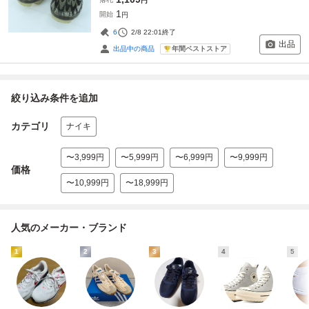
円
1
開始
円
6
2/8 22:01
終了
出品
年間ベストストア
出品中の商品
絞り込み条件を追加
カテゴリ
ナイキ
〜3,999円
〜5,999円
〜6,999円
〜9,999円
価格
〜10,999円
〜18,999円
人気のメーカー・ブランド
1
2
3
4
5