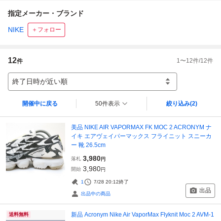
指定メーカー・ブランド
NIKE
＋フォロー
12
1
〜
12
件/
12
件
件
終了日時が近い順
開催中に戻る
50件表示
絞り込み
(2)
美品 NIKE AIR VAPORMAX FK MOC 2 ACRONYM ナ
イキ エアヴェイパーマックス フライニット スニーカ
ー 靴 26.5cm
3,980
落札
円
3,980
開始
円
1
7/28 20:12
終了
出品
出品中の商品
新品 Acronym Nike Air VaporMax Flyknit Moc 2 AVM-1
送料無料