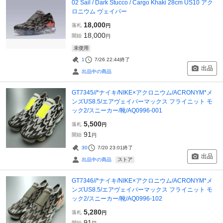
02 Sail / Dark Stucco / Cargo Khaki 28cm US10 アク
ロニウム ヴェイパー
18,000
落札
円
18,000
開始
円
未使用
1
7/26 22:44
終了
出品
出品中の商品
GT7345//*ナイキ/NIKE×アクロニウム/ACRONYM*メ
ンズUS8.5/エアヴェイパーマックス フライニット モ
ック2/スニーカー/靴/AQ0996-001
5,500
落札
円
91
開始
円
30
7/20 23:01
終了
出品
ストア
出品中の商品
GT7346//*ナイキ/NIKE×アクロニウム/ACRONYM*メ
ンズUS8.5/エアヴェイパーマックス フライニット モ
ック2/スニーカー/靴/AQ0996-102
5,280
落札
円
91
開始