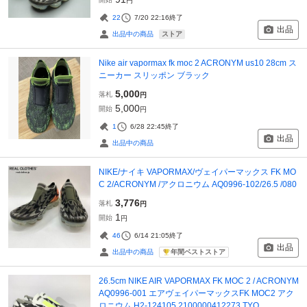
円
22
7/20 22:16
終了
出品
ストア
出品中の商品
Nike air vapormax fk moc 2 ACRONYM us10 28cm ス
ニーカー スリッポン ブラック
5,000
落札
円
5,000
開始
円
1
6/28 22:45
終了
出品
出品中の商品
NIKE/ナイキ VAPORMAX/ヴェイパーマックス FK MO
C 2/ACRONYM /アクロニウム AQ0996-102/26.5 /080
3,776
落札
円
1
開始
円
46
6/14 21:05
終了
出品
年間ベストストア
出品中の商品
26.5cm NIKE AIR VAPORMAX FK MOC 2 / ACRONYM
AQ0996-001 エアヴェイパーマックスFK MOC2 アク
ロニウム H2-124105 2100000412273 TYO