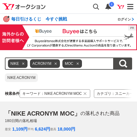
i
毎日引けるくじ 今すぐ挑戦
ログイン
NIKE
ACRONYM
MOC
NIKE ACRONYM
検索条件
キーワード
：
NIKE ACRONYM MOC
カテゴリ
：
スニーカー
「NIKE ACRONYM MOC」
の落札された商品
180
日間の落札相場
1,109
円
6,624
円
18,000
円
最安
平均
最高