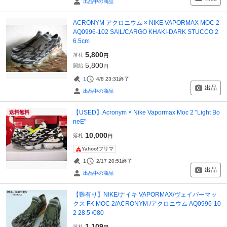
出品中の商品
ACRONYM アクロニウム × NIKE VAPORMAX MOC 2
AQ0996-102 SAIL/CARGO KHAKI-DARK STUCCO 2
6.5cm
5,800
落札
円
5,800
開始
円
1
4/8 23:31
終了
出品
出品中の商品
【USED】Acronym × Nike Vapormax Moc 2 "Light Bo
送料無料
neE"
10,000
落札
円
Yahoo!フリマ
1
2/17 20:51
終了
出品
出品中の商品
【難有り】NIKE/ナイキ VAPORMAX/ヴェイパーマッ
クス FK MOC 2/ACRONYM /アクロニウム AQ0996-10
2 28.5 /080
1,109
落札