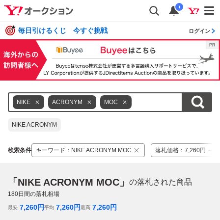
i
毎日引けるくじ 今すぐ挑戦
ログイン
NIKE
ACRONYM
MOC
NIKE ACRONYM
検索条件
キーワード
：
NIKE ACRONYM MOC
落札価格
：
7,260円 ～ 7
「NIKE ACRONYM MOC」
の落札された商品
180
日間の落札相場
7,260
円
7,260
円
7,260
円
最安
平均
最高