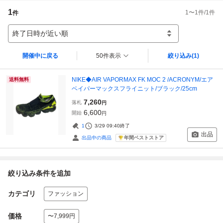
1
1
〜
1
件/
1
件
件
終了日時が近い順
開催中に戻る
50件表示
絞り込み
(1)
NIKE◆AIR VAPORMAX FK MOC 2 /ACRONYM/エア
送料無料
ベイパーマックスフライニット/ブラック/25cm
7,260
落札
円
6,600
開始
円
1
3/29 09:40
終了
出品
年間ベストストア
出品中の商品
絞り込み条件を追加
カテゴリ
ファッション
価格
〜7,999円