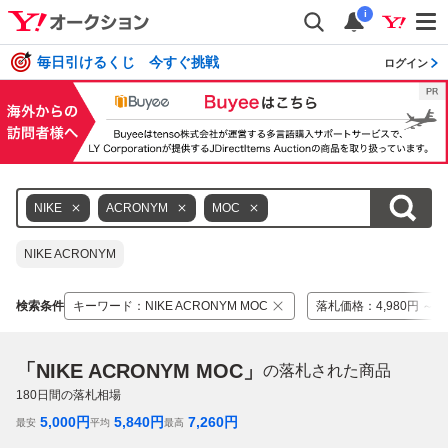
i
毎日引けるくじ 今すぐ挑戦
ログイン
NIKE
ACRONYM
MOC
NIKE ACRONYM
検索条件
キーワード
：
NIKE ACRONYM MOC
落札価格
：
4,980円 ～ 7
「NIKE ACRONYM MOC」
の落札された商品
180
日間の落札相場
5,000
円
5,840
円
7,260
円
最安
平均
最高