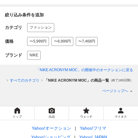
絞り込み条件を追加
カテゴリ
ファッション
価格
〜5,999円
〜6,999円
〜7,468円
ブランド
NIKE
「NIKE ACRONYM MOC」
の開催中のオークションに戻る
ップ
すべてのカテゴリ
「NIKE ACRONYM MOC」の商品一覧
（終了180日間）
ページトップへ
トップ
出品
ウォッチ
マイオク
Yahoo!オークション
Yahoo!フリマ
Yahoo!ショッピング
Yahoo! JAPAN