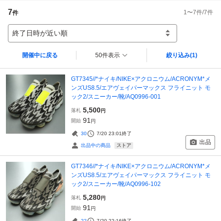
7
1
〜
7
件/
7
件
件
終了日時が近い順
開催中に戻る
50件表示
絞り込み
(1)
GT7345//*ナイキ/NIKE×アクロニウム/ACRONYM*メ
ンズUS8.5/エアヴェイパーマックス フライニット モ
ック2/スニーカー/靴/AQ0996-001
5,500
落札
円
91
開始
円
30
7/20 23:01
終了
出品
ストア
出品中の商品
GT7346//*ナイキ/NIKE×アクロニウム/ACRONYM*メ
ンズUS8.5/エアヴェイパーマックス フライニット モ
ック2/スニーカー/靴/AQ0996-102
5,280
落札
円
91
開始
円
22
7/20 22:16
終了