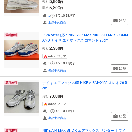
5,800
落札
円
5,800
開始
円
1
8/9 10:18
終了
出品
出品中の商品
＊26.5cm相応＊NIKE AIR MAX NIKE AIR MAX COMM
送料無料
AND ナイキ エアマックス コマンド 26cm
2,350
落札
円
Yahoo!フリマ
1
8/9 10:17
終了
出品
出品中の商品
ナイキ エアマックス95 NIKE AIRMAX 95 オレオ 26.5
送料無料
cm
7,000
落札
円
Yahoo!フリマ
1
8/9 10:11
終了
出品
出品中の商品
NIKE AIR MAX SNDR エアマックス サンダー ホワイ
送料無料