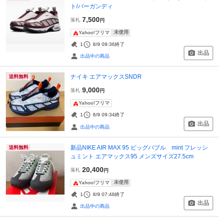
ト/バーガンディ
7,500
落札
円
未使用
Yahoo!フリマ
1
8/9 09:36
終了
出品
出品中の商品
ナイキ エアマックスSNDR
送料無料
9,000
落札
円
Yahoo!フリマ
1
8/9 09:34
終了
出品
出品中の商品
新品NIKE AIR MAX 95 ビッグバブル mint フレッシ
送料無料
ュミント エアマックス95 メンズサイズ27.5cm
20,400
落札
円
未使用
Yahoo!フリマ
1
8/9 07:48
終了
出品
出品中の商品