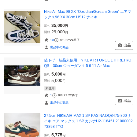
Nike Air Max 96 XX "Obsidian/Scream Green" エアマ
ックス96 XX 30cm US12 ナイキ
35,000
落札
円
29,000
開始
円
10
8/8 22:24
終了
出品
出品中の商品
値下げ 新品未使用 NIKE AIR FORCE 1 HI RETRO
QS 30cm ジョーダン１ 5 6 11 Air Max
5,000
落札
円
5,000
開始
円
未使用
1
8/8 22:22
終了
出品
出品中の商品
27.5cm NIKE AIR MAX 1 SP KASINA DQ8475-800 ナ
イキ エア マックス 1 SP カシナH2-118451 21000002
73898 TYO
5,775
落札
円