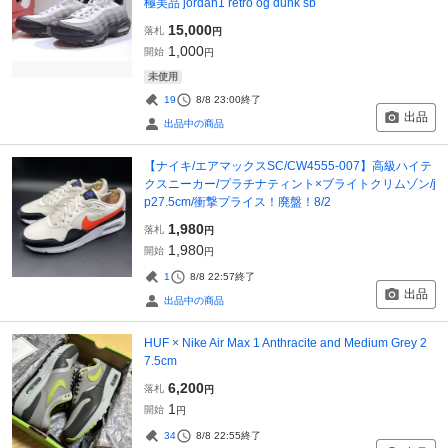
極美品 jordan1 retro og dunk sb
15,000
落札
円
1,000
開始
円
未使用
19
8/8 23:00
終了
出品
出品中の商品
【ナイキ/エアマックスSC/CW4555-007】高級ハイテ
クスニーカー/プラチナティント×ブライトクリムゾン/j
p27.5cm/衝撃プライス！廃盤！8/2
1,980
落札
円
1,980
開始
円
1
8/8 22:57
終了
出品
出品中の商品
HUF × Nike Air Max 1 Anthracite and Medium Grey 2
7.5cm
6,200
落札
円
1
開始
円
34
8/8 22:55
終了