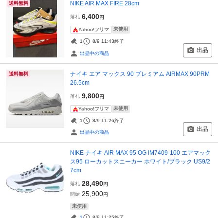
NIKE AIR MAX FIRE 28cm
送料無料
6,400
落札
円
未使用
Yahoo!フリマ
1
8/9 11:43
終了
出品
出品中の商品
ナイキ エア マックス 90 プレミアム AIRMAX 90PRM
送料無料
26.5cm
9,800
落札
円
未使用
Yahoo!フリマ
1
8/9 11:26
終了
出品
出品中の商品
NIKE ナイキ AIR MAX 95 OG IM7409-100 エアマック
ス95 ローカットスニーカー ホワイト/ブラック US9/2
7cm
28,490
落札
円
25,900
開始
円
未使用
1
8/9 11:25
終了