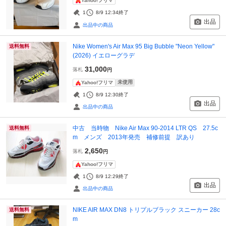
Yahoo!フリマ
1
8/9 12:34
終了
出品
出品中の商品
Nike Women's Air Max 95 Big Bubble "Neon Yellow"
送料無料
(2026) イエローグラデ
31,000
落札
円
未使用
Yahoo!フリマ
1
8/9 12:30
終了
出品
出品中の商品
中古 当時物 Nike Air Max 90-2014 LTR QS 27.5c
送料無料
m メンズ 2013年発売 補修前提 訳あり
2,650
落札
円
Yahoo!フリマ
1
8/9 12:29
終了
出品
出品中の商品
NIKE AIR MAX DN8 トリプルブラック スニーカー 28c
送料無料
m