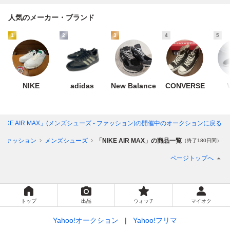
人気のメーカー・ブランド
1
2
3
4
5
NIKE
adidas
New Balance
CONVERSE
NIKE AIR MAX」(メンズシューズ - ファッション)
の開催中のオークションに戻る
ファッション
メンズシューズ
「NIKE AIR MAX」の商品一覧
（終了180日間）
ページトップへ
トップ
出品
ウォッチ
マイオク
Yahoo!オークション
Yahoo!フリマ