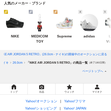
人気のメーカー・ブランド
1
2
3
4
5
NIKE
MEDICOM
Supreme
adidas
L
TOY
VU
NIKE AIR JORDAN 5 RETRO」(26.0cm - ナイキ)
の開催中のオークションに戻る
ナイキ
26.0cm
「NIKE AIR JORDAN 5 RETRO」の商品一覧
（終了180日間）
ページトップへ
トップ
出品
ウォッチ
マイオク
Yahoo!オークション
Yahoo!フリマ
Yahoo!ショッピング
Yahoo! JAPAN