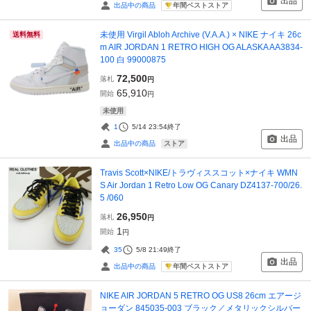
出品
年間ベストストア
出品中の商品
未使用 Virgil Abloh Archive (V.A.A.) × NIKE ナイキ 26c
送料無料
m AIR JORDAN 1 RETRO HIGH OG ALASKA AA3834-
100 白 99000875
72,500
落札
円
65,910
開始
円
未使用
1
5/14 23:54
終了
出品
ストア
出品中の商品
Travis Scott×NIKE/トラヴィススコット×ナイキ WMN
S Air Jordan 1 Retro Low OG Canary DZ4137-700/26.
5 /060
26,950
落札
円
1
開始
円
35
5/8 21:49
終了
出品
年間ベストストア
出品中の商品
NIKE AIR JORDAN 5 RETRO OG US8 26cm エアージ
ョーダン 845035-003 ブラック／メタリックシルバー