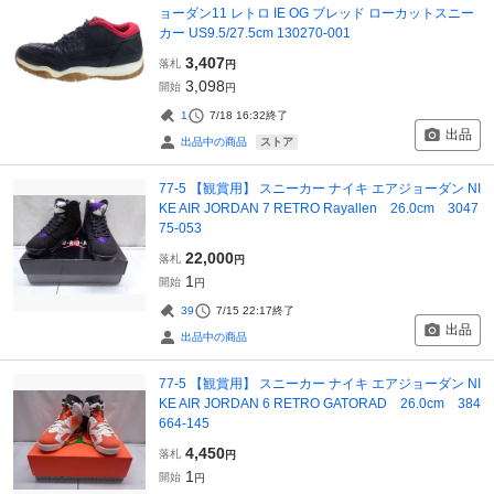
ョーダン11 レトロ IE OG ブレッド ローカットスニー
カー US9.5/27.5cm 130270-001
3,407
落札
円
3,098
開始
円
1
7/18 16:32
終了
出品
ストア
出品中の商品
77-5 【観賞用】 スニーカー ナイキ エアジョーダン NI
KE AIR JORDAN 7 RETRO Rayallen 26.0cm 3047
75-053
22,000
落札
円
1
開始
円
39
7/15 22:17
終了
出品
出品中の商品
77-5 【観賞用】 スニーカー ナイキ エアジョーダン NI
KE AIR JORDAN 6 RETRO GATORAD 26.0cm 384
664-145
4,450
落札
円
1
開始
円