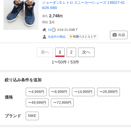
ジョーダン5 レトロ スニーカー/シューズ 136027-41
6/26 /080
2,748
落札
円
1
開始
円
24
2/19 21:20
終了
出品
年間ベストストア
出品中の商品
前へ
1
2
次へ
1
〜
50
件 /
53
件
絞り込み条件を追加
〜4,999円
〜8,999円
〜14,999円
〜26,999円
価格
〜49,999円
〜72,999円
ブランド
NIKE