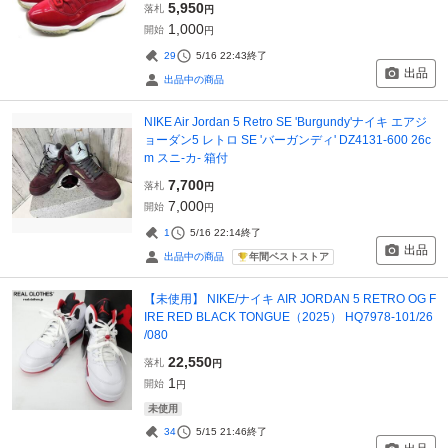
5,950
落札
円
1,000
開始
円
29
5/16 22:43
終了
出品
出品中の商品
NIKE Air Jordan 5 Retro SE 'Burgundy'ナイキ エアジ
ョーダン5 レトロ SE 'バーガンディ' DZ4131-600 26c
m スニ-カ- 箱付
7,700
落札
円
7,000
開始
円
1
5/16 22:14
終了
出品
年間ベストストア
出品中の商品
【未使用】 NIKE/ナイキ AIR JORDAN 5 RETRO OG F
IRE RED BLACK TONGUE（2025） HQ7978-101/26
/080
22,550
落札
円
1
開始
円
未使用
34
5/15 21:46
終了