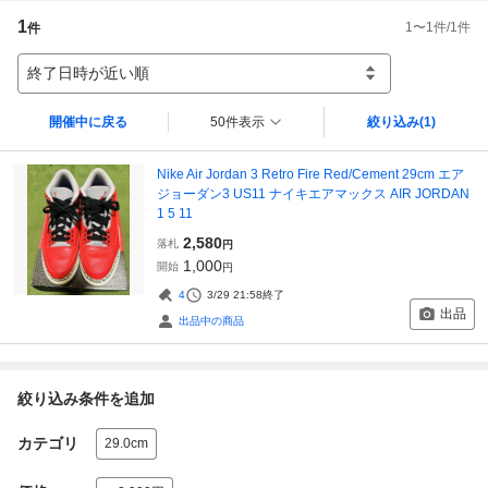
1
1
〜
1
件/
1
件
件
終了日時が近い順
開催中に戻る
50件表示
絞り込み
(1)
Nike Air Jordan 3 Retro Fire Red/Cement 29cm エア
ジョーダン3 US11 ナイキエアマックス AIR JORDAN
1 5 11
2,580
落札
円
1,000
開始
円
4
3/29 21:58
終了
出品
出品中の商品
絞り込み条件を追加
カテゴリ
29.0cm