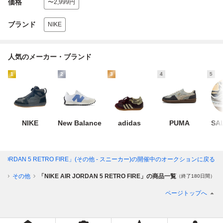
価格
〜2,999円
ブランド
NIKE
人気のメーカー・ブランド
1
2
3
4
5
NIKE
New Balance
adidas
PUMA
SA
R JORDAN 5 RETRO FIRE」(その他 - スニーカー)
の開催中のオークションに戻る
ー
その他
「NIKE AIR JORDAN 5 RETRO FIRE」の商品一覧
（終了180日間）
ページトップへ