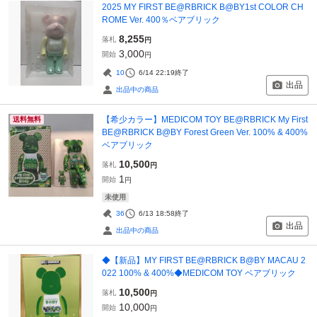
2025 MY FIRST BE@RBRICK B@BY1st COLOR CH
ROME Ver. 400％ベアブリック
8,255
落札
円
3,000
開始
円
10
6/14 22:19
終了
出品
出品中の商品
【希少カラー】MEDICOM TOY BE@RBRICK My First
送料無料
BE@RBRICK B@BY Forest Green Ver. 100% & 400%
ベアブリック
10,500
落札
円
1
開始
円
未使用
36
6/13 18:58
終了
出品
出品中の商品
◆【新品】MY FIRST BE@RBRICK B@BY MACAU 2
022 100% & 400%◆MEDICOM TOY ベアブリック
10,500
落札
円
10,000
開始
円