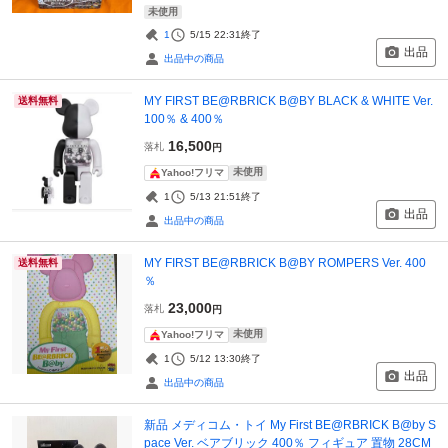
未使用
1
5/15 22:31
終了
出品
出品中の商品
MY FIRST BE@RBRICK B@BY BLACK & WHITE Ver.
送料無料
100％ & 400％
16,500
落札
円
未使用
Yahoo!フリマ
1
5/13 21:51
終了
出品
出品中の商品
MY FIRST BE@RBRICK B@BY ROMPERS Ver. 400
送料無料
％
23,000
落札
円
未使用
Yahoo!フリマ
1
5/12 13:30
終了
出品
出品中の商品
新品 メディコム・トイ My First BE@RBRICK B@by S
pace Ver. ベアブリック 400％ フィギュア 置物 28CM