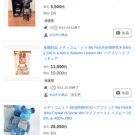
5,500
落札
円
1
開始
円
未使用
15
5/11 23:11
終了
出品
出品中の商品
未開封品 メディコム・トイ My First R＠BBRICK B＠b
y 100％＆400％ Autumn Leaves Ver. ベアブリック フ
ィギュア
11,000
落札
円
10,000
開始
円
未使用
1
5/11 21:03
終了
出品
ストア
出品中の商品
メディコムトイ BE@RBRICK/ベアブリック My First B
＠by Crystal of Snow Ver./マイファースト ベイビー 10
0% ＆ 400% /080
28,050
落札
円
1
開始
円