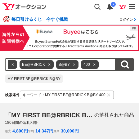
i
毎日引けるくじ 今すぐ挑戦
ログイン
IRST
BE@RBRICK
B@BY
400
MY FIRST BE@RBRICK B@BY
検索条件
キーワード
：
MY FIRST BE@RBRICK B@BY 400
「MY FIRST BE@RBRICK B@BY 400」
の落札された商品
180
日間の落札相場
4,800
円
14,347
円
30,000
円
最安
平均
最高