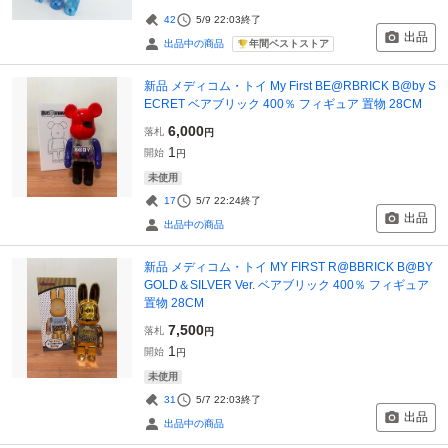
42
5/9 22:03
終了
出品
年間ベストストア
出品中の商品
新品 メディコム・トイ My First BE@RBRICK B@by S
ECRET ベアブリック 400％ フィギュア 置物 28CM
6,000
落札
円
1
開始
円
未使用
17
5/7 22:24
終了
出品
出品中の商品
新品 メディコム・トイ MY FIRST R@BBRICK B@BY
GOLD＆SILVER Ver. ベアブリック 400％ フィギュア
置物 28CM
7,500
落札
円
1
開始
円
未使用
31
5/7 22:03
終了
出品
出品中の商品