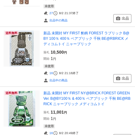
未使用
27
8/2 21:37
終了
出品
出品中の商品
新品 未開封 MY FIRST 豹柄 FOREST ラブリック B@
送料無料
BY 100％ 400％ ベアブリック 千秋 BE@RBRICK メ
ディコムトイ ニャーブリック
10,500
落札
円
1
開始
円
未使用
16
8/2 21:16
終了
出品
出品中の商品
新品 未開封 MY FIRST NY@BRICK FOREST GREEN
送料無料
Ver. B@BY100％ & 400％ ベアブリック 千秋 BE@RB
RICK ニャーブリック メディコムトイ
11,001
落札
円
1
開始
円
未使用
16
8/2 20:49
終了