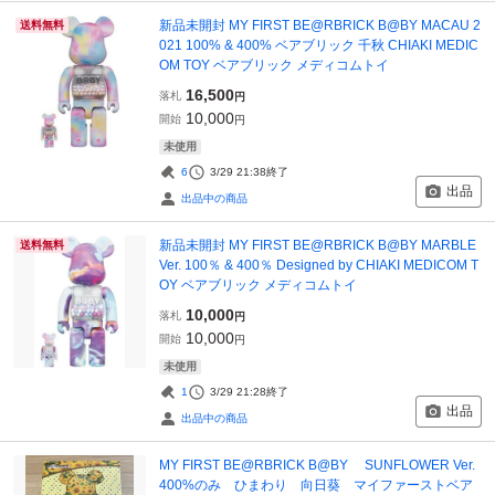
新品未開封 MY FIRST BE@RBRICK B@BY MACAU 2
送料無料
021 100% & 400% ベアブリック 千秋 CHIAKI MEDIC
OM TOY ベアブリック メディコムトイ
16,500
落札
円
10,000
開始
円
未使用
6
3/29 21:38
終了
出品
出品中の商品
新品未開封 MY FIRST BE@RBRICK B@BY MARBLE
送料無料
Ver. 100％ & 400％ Designed by CHIAKI MEDICOM T
OY ベアブリック メディコムトイ
10,000
落札
円
10,000
開始
円
未使用
1
3/29 21:28
終了
出品
出品中の商品
MY FIRST BE@RBRICK B@BY SUNFLOWER Ver.
400%のみ ひまわり 向日葵 マイファーストベア