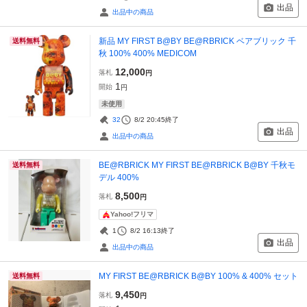
出品
出品中の商品
新品 MY FIRST B@BY BE@RBRICK ベアブリック 千
送料無料
秋 100% 400% MEDICOM
12,000
落札
円
1
開始
円
未使用
32
8/2 20:45
終了
出品
出品中の商品
BE@RBRICK MY FIRST BE@RBRICK B@BY 千秋モ
送料無料
デル 400%
8,500
落札
円
Yahoo!フリマ
1
8/2 16:13
終了
出品
出品中の商品
MY FIRST BE@RBRICK B@BY 100% & 400% セット
送料無料
9,450
落札
円