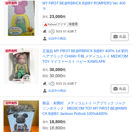
MY FIRST BE@RBRICK B@BY ROMPERS Ver. 400
送料無料
％
23,000
落札
円
未使用
Yahoo!フリマ
1
5/23 07:42
終了
出品
出品中の商品
正規品 MY FIRST BE@RBRICK B@BY 400% 1st 初代
送料無料
ベアブリック CHIAKI 千秋 メディコムトイ MEDICOM
TOY マイファースト ベビー KAWS APE
30,000
落札
円
30,000
開始
円
1
5/22 21:02
終了
出品
出品中の商品
新品 未開封 メディコムトイ ベアブリック ジャク
送料無料
ソンポラック MEDICOM TOY MY FIRST BE@RBRI
CK B@BY Jackson Pollock 100%&400%
18,800
落札
円
18,800
開始
円