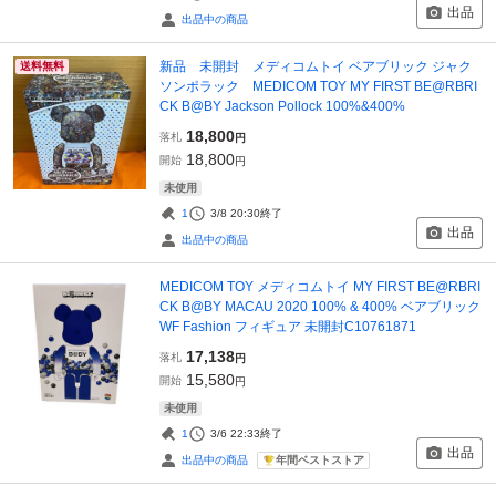
出品
出品中の商品
新品 未開封 メディコムトイ ベアブリック ジャク
送料無料
ソンポラック MEDICOM TOY MY FIRST BE@RBRI
CK B@BY Jackson Pollock 100%&400%
18,800
落札
円
18,800
開始
円
未使用
1
3/8 20:30
終了
出品
出品中の商品
MEDICOM TOY メディコムトイ MY FIRST BE@RBRI
CK B@BY MACAU 2020 100% & 400% ベアブリック
WF Fashion フィギュア 未開封C10761871
17,138
落札
円
15,580
開始
円
未使用
1
3/6 22:33
終了
出品
年間ベストストア
出品中の商品