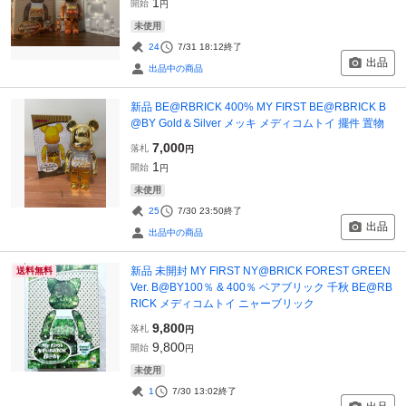
1
開始
円
未使用
24
7/31 18:12
終了
出品
出品中の商品
新品 BE@RBRICK 400% MY FIRST BE@RBRICK B
@BY Gold＆Silver メッキ メディコムトイ 擺件 置物
7,000
落札
円
1
開始
円
未使用
25
7/30 23:50
終了
出品
出品中の商品
新品 未開封 MY FIRST NY@BRICK FOREST GREEN
送料無料
Ver. B@BY100％ & 400％ ベアブリック 千秋 BE@RB
RICK メディコムトイ ニャーブリック
9,800
落札
円
9,800
開始
円
未使用
1
7/30 13:02
終了