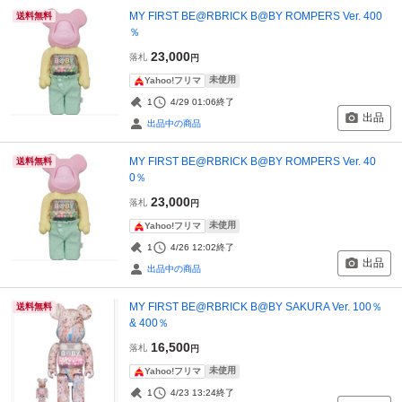
MY FIRST BE@RBRICK B@BY ROMPERS Ver. 400
送料無料
％
23,000
落札
円
未使用
Yahoo!フリマ
1
4/29 01:06
終了
出品
出品中の商品
MY FIRST BE@RBRICK B@BY ROMPERS Ver. 40
送料無料
0％
23,000
落札
円
未使用
Yahoo!フリマ
1
4/26 12:02
終了
出品
出品中の商品
MY FIRST BE@RBRICK B@BY SAKURA Ver. 100％
送料無料
& 400％
16,500
落札
円
未使用
Yahoo!フリマ
1
4/23 13:24
終了