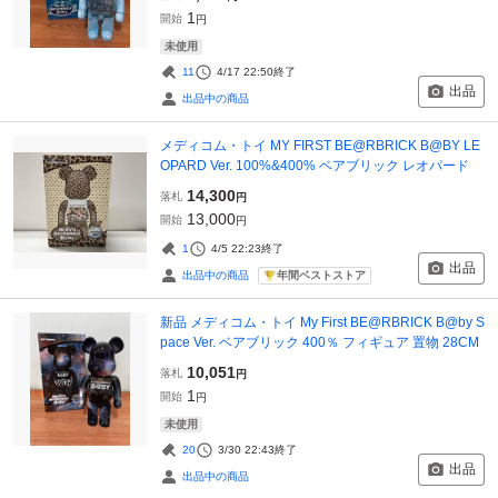
1
開始
円
未使用
11
4/17 22:50
終了
出品
出品中の商品
メディコム・トイ MY FIRST BE@RBRICK B@BY LE
OPARD Ver. 100%&400% ベアブリック レオパード
14,300
落札
円
13,000
開始
円
1
4/5 22:23
終了
出品
年間ベストストア
出品中の商品
新品 メディコム・トイ My First BE@RBRICK B@by S
pace Ver. ベアブリック 400％ フィギュア 置物 28CM
10,051
落札
円
1
開始
円
未使用
20
3/30 22:43
終了
出品
出品中の商品