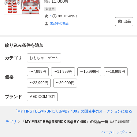
11,000
開始
円
未使用
1
3/1 13:42
終了
出品
出品中の商品
絞り込み条件を追加
カテゴリ
おもちゃ、ゲーム
〜7,999円
〜11,999円
〜15,999円
〜18,999円
価格
〜22,999円
〜30,999円
ブランド
MEDICOM TOY
「MY FIRST BE@RBRICK B@BY 400」
の開催中のオークションに戻る
のカテゴリ
「MY FIRST BE@RBRICK B@BY 400」の商品一覧
（終了180日間）
ページトップへ