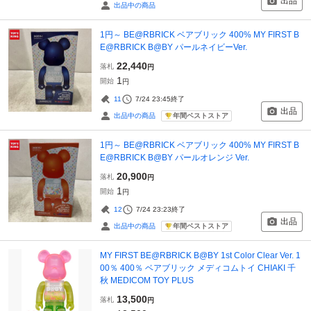
出品
出品中の商品
1円～ BE@RBRICK ベアブリック 400% MY FIRST B
E@RBRICK B@BY パールネイビーVer.
22,440
落札
円
1
開始
円
11
7/24 23:45
終了
出品
年間ベストストア
出品中の商品
1円～ BE@RBRICK ベアブリック 400% MY FIRST B
E@RBRICK B@BY パールオレンジ Ver.
20,900
落札
円
1
開始
円
12
7/24 23:23
終了
出品
年間ベストストア
出品中の商品
MY FIRST BE@RBRICK B@BY 1st Color Clear Ver. 1
00％ 400％ ベアブリック メディコムトイ CHIAKI 千
秋 MEDICOM TOY PLUS
13,500
落札
円