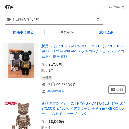
47
1
〜
47
件/
47
件
件
終了日時が近い順
開催中に戻る
50件表示
絞り込み
新品 BE@RBRICK 400% MY FIRST BE@RBRICK B
@BY Black＆Gold Ver. メッキ コレクション メディコ
ムトイ 擺件 置物
7,750
落札
円
1
開始
円
未使用
29
8/5 23:33
終了
出品
出品中の商品
新品 未開封 MY FIRST NY@BRICK FOREST 豹柄 B@
送料無料
BY100％ & 400％ ベアブリック 千秋 BE@RBRICK メ
ディコムトイ ニャーブリック
16,000
落札
円
1
開始
円