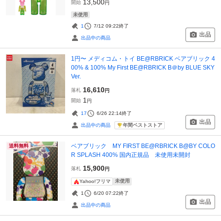
13,500
開始
円
未使用
1
7/12 09:22
終了
出品
出品中の商品
1円〜 メディコム・トイ BE@RBRICK ベアブリック 4
00% & 100% My First BE@RBRICK B＠by BLUE SKY
Ver.
16,610
落札
円
1
開始
円
17
6/26 22:14
終了
出品
年間ベストストア
出品中の商品
ベアブリック MY FIRST BE@RBRICK B@BY COLO
送料無料
R SPLASH 400% 国内正規品 未使用未開封
15,900
落札
円
未使用
Yahoo!フリマ
1
6/20 07:22
終了
出品
出品中の商品