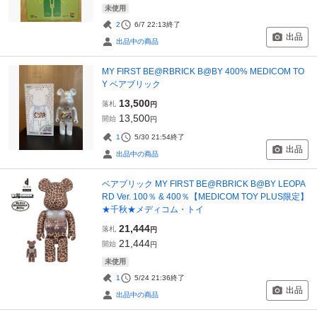
未使用
2
6/7 22:13
終了
出品
出品中の商品
MY FIRST BE@RBRICK B@BY 400% MEDICOM TO
Y ベアブリック
13,500
落札
円
13,500
開始
円
1
5/30 21:54
終了
出品
出品中の商品
ベアブリック MY FIRST BE@RBRICK B@BY LEOPA
RD Ver. 100％ & 400％【MEDICOM TOY PLUS限定】
★千秋★メディコム・トイ
21,444
落札
円
21,444
開始
円
未使用
1
5/24 21:36
終了
出品
出品中の商品