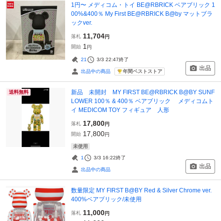
1円〜 メディコム・トイ BE@RBRICK ベアブリック 1
00%&400％ My First BE@RBRICK B@by マットブラ
ックver.
11,704
落札
円
1
開始
円
21
3/3 22:47
終了
出品
年間ベストストア
出品中の商品
新品 未開封 MY FIRST BE@RBRICK B@BY SUNF
送料無料
LOWER 100％ & 400％ ベアブリック メディコムト
イ MEDICOM TOY フィギュア 人形
17,800
落札
円
17,800
開始
円
未使用
1
3/3 16:22
終了
出品
出品中の商品
数量限定 MY FIRST B@BY Red & Silver Chrome ver.
400%ベアブリック/未使用
11,000
落札
円