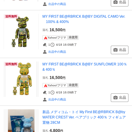
出品
出品中の商品
MY FIRST BE@RBRICK B@BY DIGITAL CAMO Ver.
送料無料
100% & 400%
16,500
落札
円
未使用
Yahoo!フリマ
1
4/18 16:09
終了
出品
出品中の商品
MY FIRST BE@RBRICK B@BY SUNFLOWER 100％
送料無料
& 400％
16,500
落札
円
未使用
Yahoo!フリマ
1
4/18 16:09
終了
出品
出品中の商品
新品 メディコム・トイ My First BE@RBRICK B@by
WATER CREST Ver. ベアブリック 400％ フィギュア
置物 28CM
4,800
落札
円