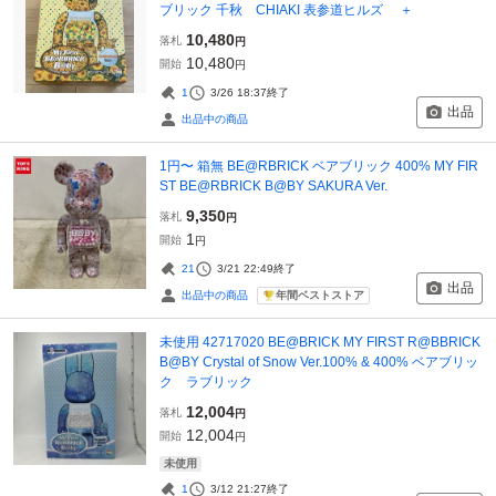
ブリック 千秋 CHIAKI 表参道ヒルズ ＋
10,480
落札
円
10,480
開始
円
1
3/26 18:37
終了
出品
出品中の商品
1円〜 箱無 BE@RBRICK ベアブリック 400% MY FIR
ST BE@RBRICK B@BY SAKURA Ver.
9,350
落札
円
1
開始
円
21
3/21 22:49
終了
出品
年間ベストストア
出品中の商品
未使用 42717020 BE@BRICK MY FIRST R@BBRICK
B@BY Crystal of Snow Ver.100% & 400% ベアブリッ
ク ラブリック
12,004
落札
円
12,004
開始
円
未使用
1
3/12 21:27
終了