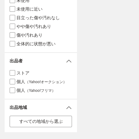
未使用
未使用に近い
目立った傷や汚れなし
やや傷や汚れあり
傷や汚れあり
全体的に状態が悪い
出品者
ストア
個人
（Yahoo!オークション）
個人
（Yahoo!フリマ）
出品地域
すべての地域から選ぶ