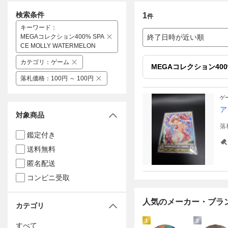
検索条件
1
件
キーワード
：
MEGAコレクション400% SPA
終了日時が近い順
CE MOLLY WATERMELON
カテゴリ
：
ゲーム
MEGAコレクション400% 
落札価格
：
100円 ～ 100円
ゲ
ア
対象商品
落
鑑定付き
送料無料
匿名配送
コンビニ受取
人気のメーカー・ブラ
カテゴリ
1
2
すべて