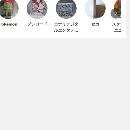
Pokemon
ブシロード
コナミデジタ
セガ
スクウェ
ルエンタテイ
エニッ
ンメント