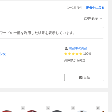
1
〜
1
件/
1
件
開催中に戻る
20件表示
ワードの一部を利用した結果を表示しています。
出品中の商品
少女
100%
兵庫県
から発送
出品
8
9
10
11