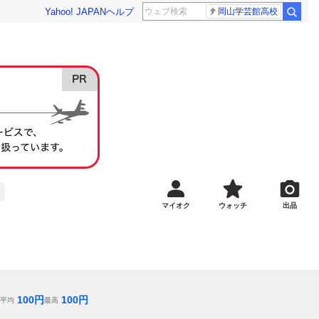
Yahoo! JAPAN
ヘルプ
岡山学芸館高校
マイオク
ウォッチ
出品
100
円
100
円
平均
最高