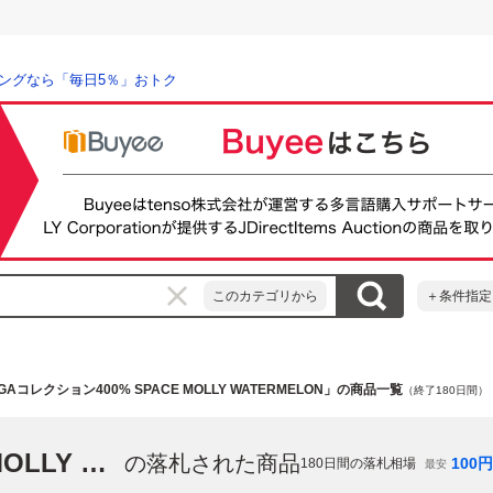
ングなら「毎日5％」おトク
このカテゴリから
＋条件指定
GAコレクション400% SPACE MOLLY WATERMELON」の商品一覧
（終了180日間）
「MEGAコレクション400% SPACE MOLLY WATERMELON」
の落札された商品
100
円
180
日間の落札相場
最安