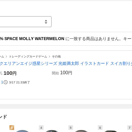
SPACE MOLLY WATERMELON
に一致する商品はありません。キー
ーム
トレーディングカードゲーム
その他
クエリアンエイジ惑星シリーズ 光姫満太郎 イラストカード スイカ割り
100
100
円
札
円
開始
1
3/17 21:33
終了
ンド
3
4
5
6
7