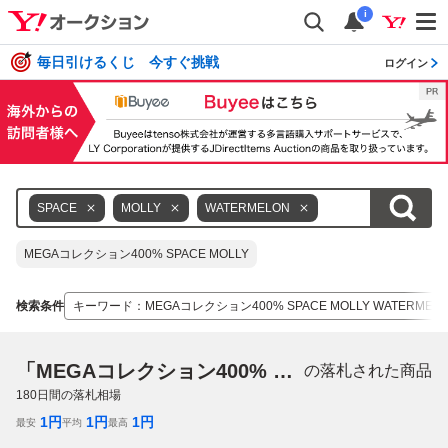
i
毎日引けるくじ 今すぐ挑戦
ログイン
SPACE
MOLLY
WATERMELON
MEGAコレクション400% SPACE MOLLY
検索条件
キーワード
：
MEGAコレクション400% SPACE MOLLY WATERMEL
「MEGAコレクション400% SPACE MOLLY WATERMELON」
の落札された商品
180
日間の落札相場
1
円
1
円
1
円
最安
平均
最高