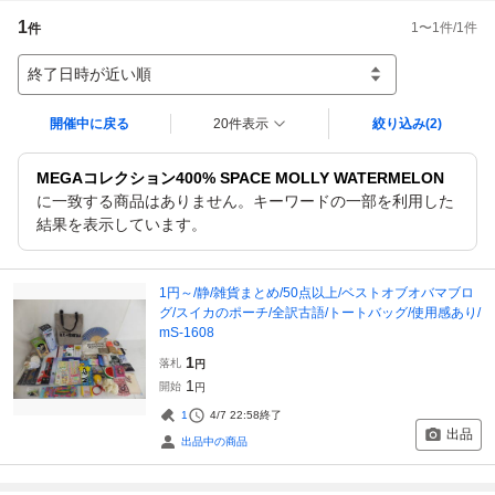
1
1
〜
1
件/
1
件
件
終了日時が近い順
開催中に戻る
20件表示
絞り込み
(2)
MEGAコレクション400% SPACE MOLLY WATERMELON
に一致する商品はありません。キーワードの一部を利用した
結果を表示しています。
1円～/静/雑貨まとめ/50点以上/ベストオブオバマブロ
グ/スイカのポーチ/全訳古語/トートバッグ/使用感あり/
mS-1608
1
落札
円
1
開始
円
1
4/7 22:58
終了
出品
出品中の商品