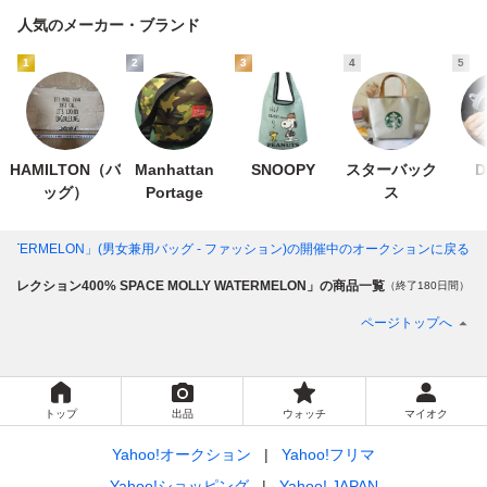
人気のメーカー・ブランド
1
2
3
4
5
HAMILTON（バ
Manhattan
SNOOPY
スターバック
D
ッグ）
Portage
ス
 WATERMELON」(男女兼用バッグ - ファッション)
の開催中のオークションに戻る
Aコレクション400% SPACE MOLLY WATERMELON」の商品一覧
（終了180日間）
ページトップへ
トップ
出品
ウォッチ
マイオク
Yahoo!オークション
Yahoo!フリマ
Yahoo!ショッピング
Yahoo! JAPAN