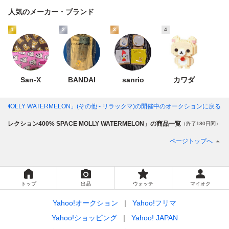
人気のメーカー・ブランド
1
2
3
4
San-X
BANDAI
sanrio
カワダ
 MOLLY WATERMELON」(その他 - リラックマ)
の開催中のオークションに戻る
Aコレクション400% SPACE MOLLY WATERMELON」の商品一覧
（終了180日間）
ページトップへ
トップ
出品
ウォッチ
マイオク
Yahoo!オークション
Yahoo!フリマ
Yahoo!ショッピング
Yahoo! JAPAN