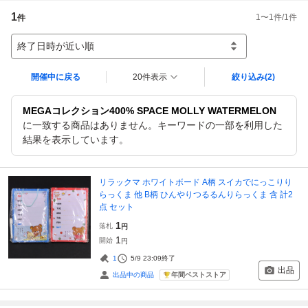
1
1
〜
1
件/
1
件
件
終了日時が近い順
開催中に戻る
20件表示
絞り込み
(2)
MEGAコレクション400% SPACE MOLLY WATERMELON
に一致する商品はありません。キーワードの一部を利用した
結果を表示しています。
リラックマ ホワイトボード A柄 スイカでにっこりり
らっくま 他 B柄 ひんやりつるるんりらっくま 含 計2
点 セット
1
落札
円
1
開始
円
1
5/9 23:09
終了
出品
年間ベストストア
出品中の商品