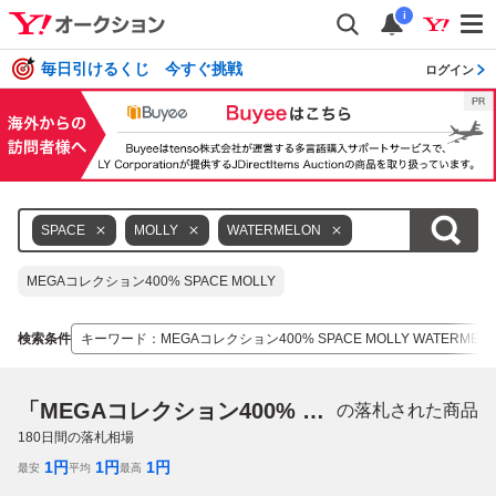
i
毎日引けるくじ 今すぐ挑戦
ログイン
SPACE
MOLLY
WATERMELON
MEGAコレクション400% SPACE MOLLY
検索条件
キーワード
：
MEGAコレクション400% SPACE MOLLY WATERMEL
「MEGAコレクション400% SPACE MOLLY WATERMELON」
の落札された商品
180
日間の落札相場
1
円
1
円
1
円
最安
平均
最高