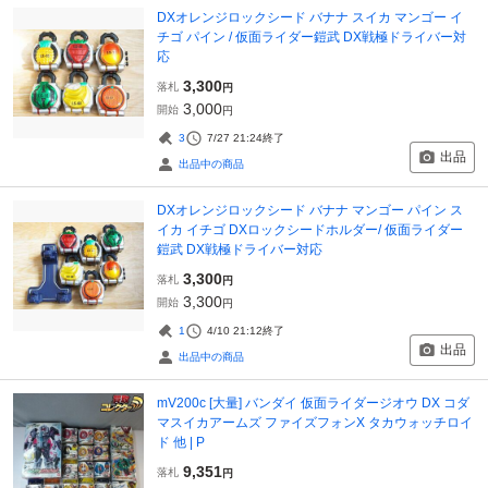
DXオレンジロックシード バナナ スイカ マンゴー イ
チゴ パイン / 仮面ライダー鎧武 DX戦極ドライバー対
応
3,300
落札
円
3,000
開始
円
3
7/27 21:24
終了
出品
出品中の商品
DXオレンジロックシード バナナ マンゴー パイン ス
イカ イチゴ DXロックシードホルダー/ 仮面ライダー
鎧武 DX戦極ドライバー対応
3,300
落札
円
3,300
開始
円
1
4/10 21:12
終了
出品
出品中の商品
mV200c [大量] バンダイ 仮面ライダージオウ DX コダ
マスイカアームズ ファイズフォンX タカウォッチロイ
ド 他 | P
9,351
落札
円