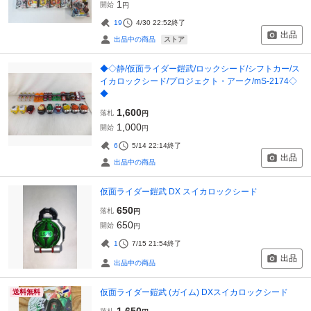
1
開始
円
19
4/30 22:52
終了
出品
ストア
出品中の商品
◆◇静/仮面ライダー鎧武/ロックシード/シフトカー/ス
イカロックシード/プロジェクト・アーク/mS-2174◇
◆
1,600
落札
円
1,000
開始
円
6
5/14 22:14
終了
出品
出品中の商品
仮面ライダー鎧武 DX スイカロックシード
650
落札
円
650
開始
円
1
7/15 21:54
終了
出品
出品中の商品
仮面ライダー鎧武 (ガイム) DXスイカロックシード
送料無料
1,650