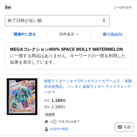
9
1
〜
9
件/
9
件
件
終了日時が近い順
開催中に戻る
20件表示
絞り込み
(1)
MEGAコレクション400% SPACE MOLLY WATERMELON
に一致する商品はありません。キーワードの一部を利用した
結果を表示しています。
仮面ライダージオウ DXコダマスイカアームズ 『未開
封未使用品』 バンダイ 仮面ライダー ライドウォッチ
ジオウ
1,180
落札
円
1,180
開始
円
未使用
1
7/26 20:21
終了
出品
出品中の商品