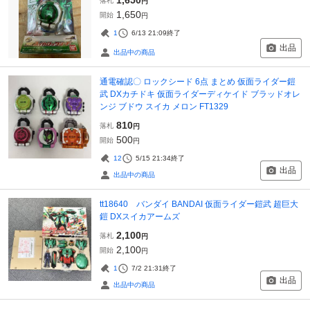
落札
円
1,650
開始
円
1
6/13 21:09
終了
出品
出品中の商品
通電確認〇 ロックシード 6点 まとめ 仮面ライダー鎧
武 DXカチドキ 仮面ライダーディケイド ブラッドオレ
ンジ ブドウ スイカ メロン FT1329
810
落札
円
500
開始
円
12
5/15 21:34
終了
出品
出品中の商品
tt18640 バンダイ BANDAI 仮面ライダー鎧武 超巨大
鎧 DXスイカアームズ
2,100
落札
円
2,100
開始
円
1
7/2 21:31
終了
出品
出品中の商品