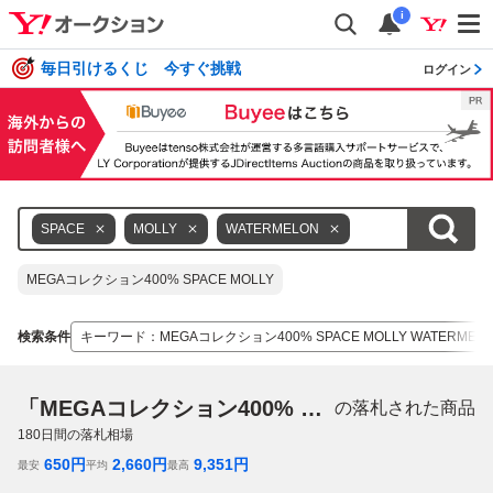
i
毎日引けるくじ 今すぐ挑戦
ログイン
SPACE
MOLLY
WATERMELON
MEGAコレクション400% SPACE MOLLY
検索条件
キーワード
：
MEGAコレクション400% SPACE MOLLY WATERMEL
「MEGAコレクション400% SPACE MOLLY WATERMELON」
の落札された商品
180
日間の落札相場
650
円
2,660
円
9,351
円
最安
平均
最高