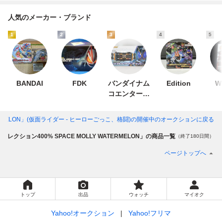
人気のメーカー・ブランド
1
2
3
4
5
BANDAI
FDK
バンダイナム
Edition
W
コエンターテ
インメント
ERMELON」(仮面ライダー - ヒーローごっこ、格闘)
の開催中のオークションに戻る
Aコレクション400% SPACE MOLLY WATERMELON」の商品一覧
（終了180日間）
ページトップへ
トップ
出品
ウォッチ
マイオク
Yahoo!オークション
Yahoo!フリマ