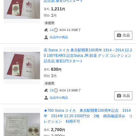
記念品 激安1円スタート
1,211
落札
円
1
開始
円
未使用
14
6/24 21:35
終了
出品
出品中の商品
④ Suica スイカ 東京駅開業100周年 1914～2014.12.2
0 100YEARS 記念Suica JR 鉄道 グッズ コレクション
記念品 激安1円スタート
630
落札
円
1
開始
円
未使用
15
6/24 13:39
終了
出品
出品中の商品
★760 Suica スイカ 東京駅開業100周年記念 1914
年 2014年 12.20 1500円分 2枚 残高確認済み コ
レクション 利用不可
2,700
落札
円
2,000