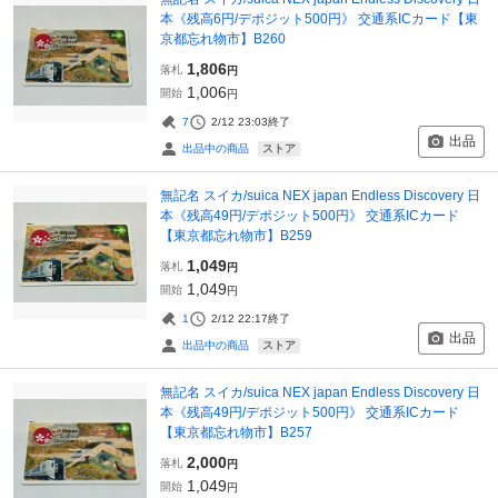
本《残高6円/デポジット500円》 交通系ICカード【東
京都忘れ物市】B260
1,806
落札
円
1,006
開始
円
7
2/12 23:03
終了
出品
ストア
出品中の商品
無記名 スイカ/suica NEX japan Endless Discovery 日
本《残高49円/デポジット500円》 交通系ICカード
【東京都忘れ物市】B259
1,049
落札
円
1,049
開始
円
1
2/12 22:17
終了
出品
ストア
出品中の商品
無記名 スイカ/suica NEX japan Endless Discovery 日
本《残高49円/デポジット500円》 交通系ICカード
【東京都忘れ物市】B257
2,000
落札
円
1,049
開始
円