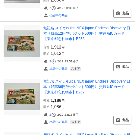
開始
円
7
4/12 20:33
終了
出品
出品中の商品
無記名 スイカ/suica NEX japan Endless Discovery 日
本《残高12円/デポジット500円》 交通系ICカード
【東京都忘れ物市】B258
1,912
落札
円
1,012
開始
円
9
2/12 23:51
終了
出品
ストア
出品中の商品
無記名 スイカ/suica NEX japan Endless Discovery 日
本《残高86円/デポジット500円》 交通系ICカード
【東京都忘れ物市】B262
1,186
落札
円
1,086
開始
円
2
2/12 23:15
終了
出品
ストア
出品中の商品
無記名 スイカ/suica NEX japan Endless Discovery 日