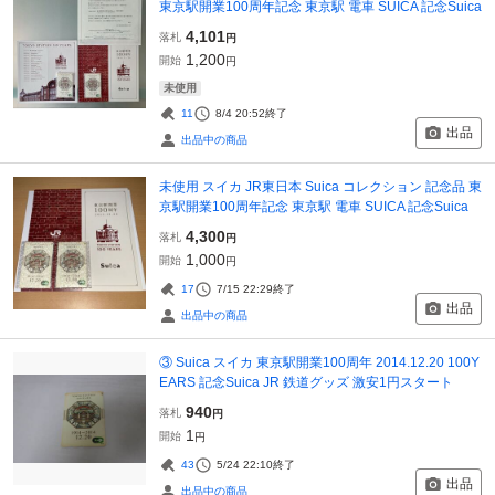
東京駅開業100周年記念 東京駅 電車 SUICA 記念Suica
4,101
落札
円
1,200
開始
円
未使用
11
8/4 20:52
終了
出品
出品中の商品
未使用 スイカ JR東日本 Suica コレクション 記念品 東
京駅開業100周年記念 東京駅 電車 SUICA 記念Suica
4,300
落札
円
1,000
開始
円
17
7/15 22:29
終了
出品
出品中の商品
③ Suica スイカ 東京駅開業100周年 2014.12.20 100Y
EARS 記念Suica JR 鉄道グッズ 激安1円スタート
940
落札
円
1
開始
円
43
5/24 22:10
終了
出品
出品中の商品