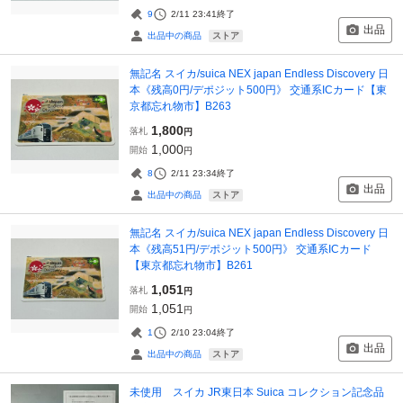
9
2/11 23:41
終了
出品
ストア
出品中の商品
無記名 スイカ/suica NEX japan Endless Discovery 日
本《残高0円/デポジット500円》 交通系ICカード【東
京都忘れ物市】B263
1,800
落札
円
1,000
開始
円
8
2/11 23:34
終了
出品
ストア
出品中の商品
無記名 スイカ/suica NEX japan Endless Discovery 日
本《残高51円/デポジット500円》 交通系ICカード
【東京都忘れ物市】B261
1,051
落札
円
1,051
開始
円
1
2/10 23:04
終了
出品
ストア
出品中の商品
未使用 スイカ JR東日本 Suica コレクション記念品