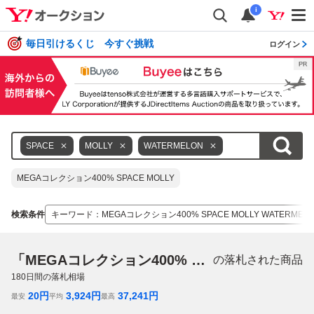
i
毎日引けるくじ 今すぐ挑戦
ログイン
SPACE
MOLLY
WATERMELON
MEGAコレクション400% SPACE MOLLY
検索条件
キーワード
：
MEGAコレクション400% SPACE MOLLY WATERMEL
「MEGAコレクション400% SPACE MOLLY WATERMELON」
の落札された商品
180
日間の落札相場
20
円
3,924
円
37,241
円
最安
平均
最高