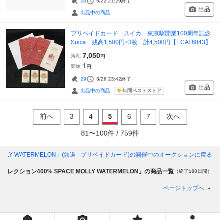
10
5/22 21:29
終了
出品
出品中の商品
プリペイドカード スイカ 東京駅開業100周年記念
Suica 残高1,500円×3枚 計4,500円【ECAT6043】
7,050
落札
円
1
開始
円
29
3/26 23:42
終了
出品
年間ベストストア
出品中の商品
前へ
3
4
5
6
7
次へ
81
〜
100
件 /
759
件
OLLY WATERMELON」(鉄道 - プリペイドカード)
の開催中のオークションに戻る
Aコレクション400% SPACE MOLLY WATERMELON」の商品一覧
（終了180日間）
ページトップへ