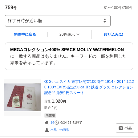
759
81
〜
100
件/
759
件
件
終了日時が近い順
開催中に戻る
20件表示
絞り込み
(1)
MEGAコレクション400% SPACE MOLLY WATERMELON
に一致する商品はありません。キーワードの一部を利用した
結果を表示しています。
③ Suica スイカ 東京駅開業100周年 1914～2014.12.2
0 100YEARS 記念Suica JR 鉄道 グッズ コレクション
記念品 激安1円スタート
1,320
落札
円
1
開始
円
未使用
19
6/24 21:41
終了
出品
出品中の商品