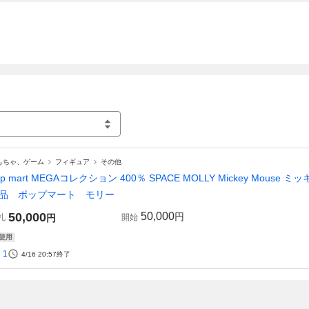
もちゃ、ゲーム
フィギュア
その他
op mart MEGAコレクション 400％ SPACE MOLLY Mickey M
品 ポップマート モリー
50,000
50,000
円
札
円
開始
使用
1
4/16 20:57
終了