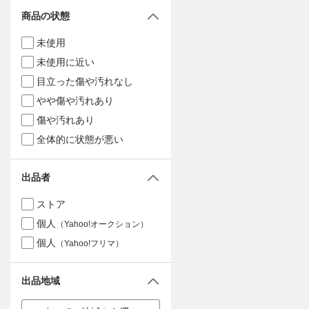
商品の状態
未使用
未使用に近い
目立った傷や汚れなし
やや傷や汚れあり
傷や汚れあり
全体的に状態が悪い
出品者
ストア
個人
（Yahoo!オークション）
個人
（Yahoo!フリマ）
出品地域