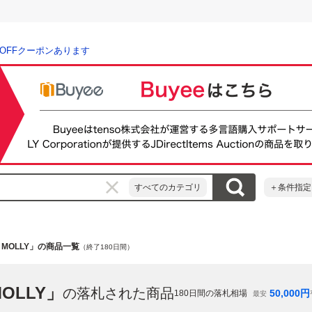
％OFFクーポンあります
すべてのカテゴリ
＋条件指定
E MOLLY」の商品一覧
（終了180日間）
OLLY」
の落札された商品
50,000
円
180
日間の落札相場
最安