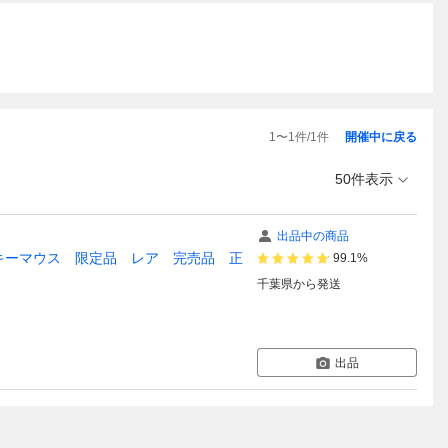
1
〜
1
件/
1
件
開催中に戻る
50件表示
出品中の商品
ouse ミッキーマウス 限定品 レア 完売品 正
99.1%
千葉県
から発送
出品