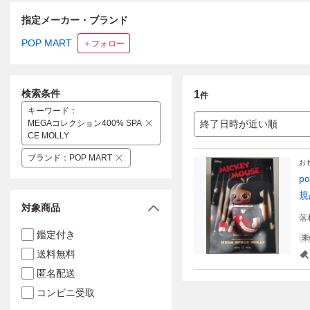
指定メーカー・ブランド
POP MART
＋フォロー
検索条件
1
件
キーワード
：
MEGAコレクション400% SPA
終了日時が近い順
CE MOLLY
ブランド
：
POP MART
お
p
規
対象商品
落
鑑定付き
未
送料無料
匿名配送
コンビニ受取