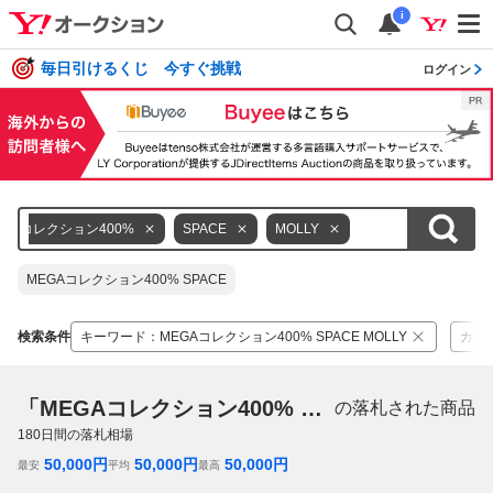
i
毎日引けるくじ 今すぐ挑戦
ログイン
EGAコレクション400%
SPACE
MOLLY
MEGAコレクション400% SPACE
検索条件
キーワード
：
MEGAコレクション400% SPACE MOLLY
カテ
「MEGAコレクション400% SPACE MOLLY」
の落札された商品
180
日間の落札相場
50,000
円
50,000
円
50,000
円
最安
平均
最高