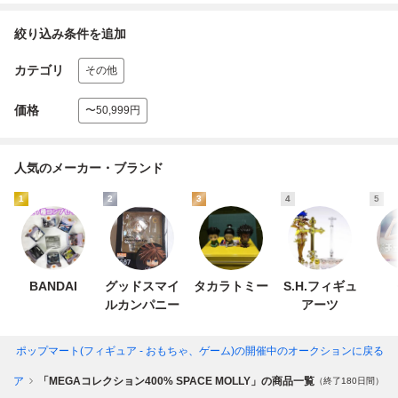
絞り込み条件を追加
カテゴリ
その他
価格
〜50,999円
人気のメーカー・ブランド
1
2
3
4
5
BANDAI
グッドスマイ
タカラトミー
S.H.フィギュ
ルカンパニー
アーツ
ART | ポップマート(フィギュア - おもちゃ、ゲーム)
の開催中のオークションに戻る
ギュア
「MEGAコレクション400% SPACE MOLLY」の商品一覧
（終了180日間）