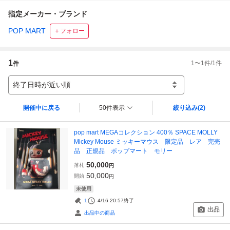
指定メーカー・ブランド
POP MART
＋フォロー
1
1
〜
1
件/
1
件
件
終了日時が近い順
開催中に戻る
50件表示
絞り込み
(2)
pop mart MEGAコレクション 400％ SPACE MOLLY
Mickey Mouse ミッキーマウス 限定品 レア 完売
品 正規品 ポップマート モリー
50,000
落札
円
50,000
開始
円
未使用
1
4/16 20:57
終了
出品
出品中の商品