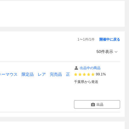
1
〜
1
件/
1
件
開催中に戻る
50件表示
出品中の商品
ouse ミッキーマウス 限定品 レア 完売品 正
99.1%
千葉県
から発送
出品