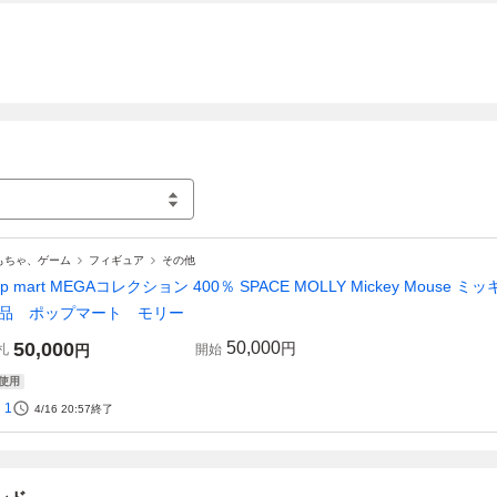
もちゃ、ゲーム
フィギュア
その他
op mart MEGAコレクション 400％ SPACE MOLLY Mickey M
品 ポップマート モリー
50,000
50,000
円
札
円
開始
使用
1
4/16 20:57
終了