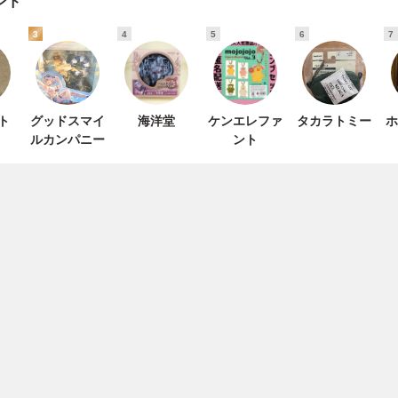
ンド
3
4
5
6
7
ト
グッドスマイ
海洋堂
ケンエレファ
タカラトミー
ホ
ルカンパニー
ント