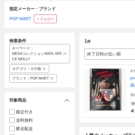
指定メーカー・ブランド
POP MART
＋フォロー
検索条件
1
件
キーワード
：
MEGAコレクション400% SPA
終了日時が近い順
CE MOLLY
カテゴリ
：
その他
お
p
ブランド
：
POP MART
規
落
対象商品
未
鑑定付き
送料無料
匿名配送