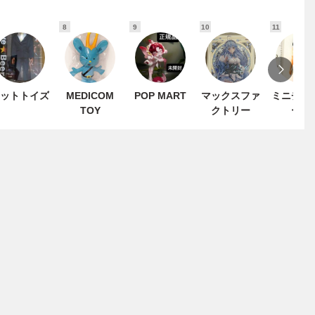
8
9
10
11
ットトイズ
MEDICOM
POP MART
マックスファ
ミニチュ
TOY
クトリー
ーク