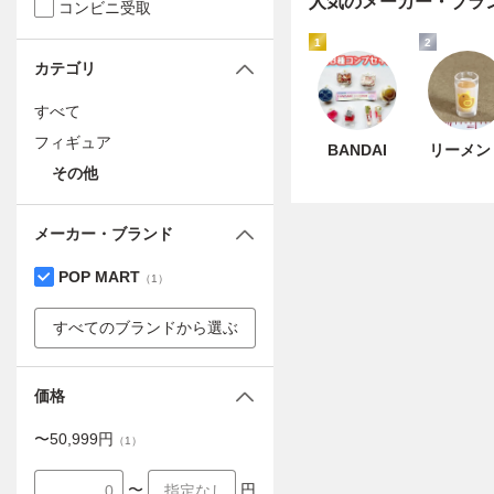
人気のメーカー・ブラ
コンビニ受取
1
2
カテゴリ
すべて
フィギュア
BANDAI
リーメン
その他
メーカー・ブランド
POP MART
（
1
）
すべてのブランドから選ぶ
価格
〜
50,999
円
（
1
）
〜
円