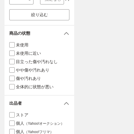
絞り込む
商品の状態
未使用
未使用に近い
目立った傷や汚れなし
やや傷や汚れあり
傷や汚れあり
全体的に状態が悪い
出品者
ストア
個人
（Yahoo!オークション）
個人
（Yahoo!フリマ）