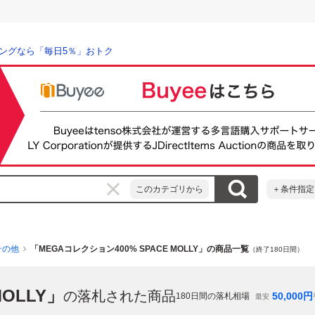
ングなら「毎日5％」おトク
このカテゴリから
＋条件指定
その他
「MEGAコレクション400% SPACE MOLLY」の商品一覧
（終了180日間）
OLLY」
の落札された商品
50,000
円
180
日間の落札相場
最安