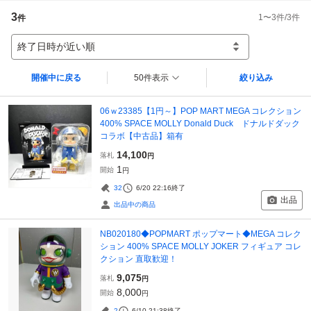
3
1
〜
3
件/
3
件
件
終了日時が近い順
開催中に戻る
50件表示
絞り込み
06ｗ23385【1円～】POP MART MEGA コレクション
400% SPACE MOLLY Donald Duck ドナルドダック
コラボ【中古品】箱有
14,100
落札
円
1
開始
円
32
6/20 22:16
終了
出品
出品中の商品
NB020180◆POPMART ポップマート◆MEGA コレク
ション 400% SPACE MOLLY JOKER フィギュア コレ
クション 直取歓迎！
9,075
落札
円
8,000
開始
円
2
6/10 21:38
終了