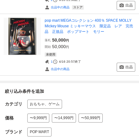
出品
ストア
出品中の商品
pop mart MEGAコレクション 400％ SPACE MOLLY
Mickey Mouse ミッキーマウス 限定品 レア 完売
品 正規品 ポップマート モリー
50,000
落札
円
50,000
開始
円
未使用
1
4/16 20:57
終了
出品
出品中の商品
絞り込み条件を追加
カテゴリ
おもちゃ、ゲーム
価格
〜9,999円
〜14,999円
〜50,999円
ブランド
POP MART