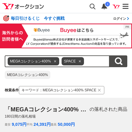
i
毎日引けるくじ 今すぐ挑戦
ログイン
MEGAコレクション400%
SPACE
MEGAコレクション400%
検索条件
キーワード
：
MEGAコレクション400% SPACE
「MEGAコレクション400% SPACE」
の落札された商品
180
日間の落札相場
9,075
円
24,391
円
50,000
円
最安
平均
最高