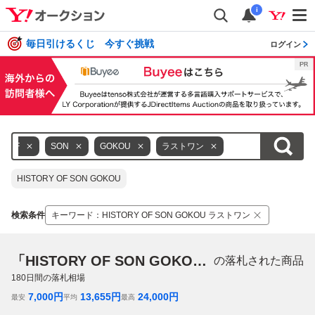
i
毎日引けるくじ 今すぐ挑戦
ログイン
OF
SON
GOKOU
ラストワン
HISTORY OF SON GOKOU
検索条件
キーワード
：
HISTORY OF SON GOKOU ラストワン
「HISTORY OF SON GOKOU ラストワン」
の落札された商品
180
日間の落札相場
7,000
円
13,655
円
24,000
円
最安
平均
最高