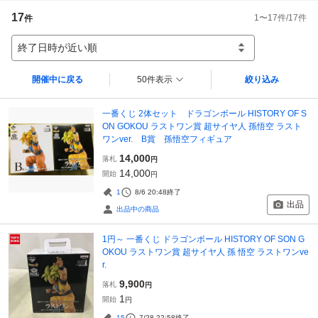
17
1
〜
17
件/
17
件
件
終了日時が近い順
開催中に戻る
50件表示
絞り込み
一番くじ 2体セット ドラゴンボール HISTORY OF S
ON GOKOU ラストワン賞 超サイヤ人 孫悟空 ラスト
ワンver. B賞 孫悟空フィギュア
14,000
落札
円
14,000
開始
円
1
8/6 20:48
終了
出品
出品中の商品
1円～ 一番くじ ドラゴンボール HISTORY OF SON G
OKOU ラストワン賞 超サイヤ人 孫 悟空 ラストワンve
r.
9,900
落札
円
1
開始
円
15
7/28 22:58
終了