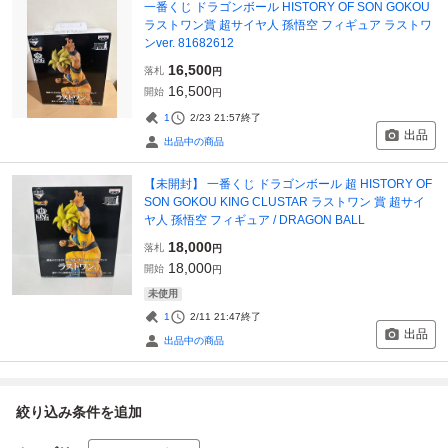
一番くじ ドラゴンボール HISTORY OF SON GOKOU
ラストワン賞 超サイヤ人 孫悟空 フィギュア ラストワ
ンver. 81682612
16,500
落札
円
16,500
開始
円
1
2/23 21:57
終了
出品
出品中の商品
【未開封】 一番くじ ドラゴンボール 超 HISTORY OF
SON GOKOU KING CLUSTAR ラストワン 賞 超サイ
ヤ人 孫悟空 フィギュア / DRAGON BALL
18,000
落札
円
18,000
開始
円
未使用
1
2/11 21:47
終了
出品
出品中の商品
絞り込み条件を追加