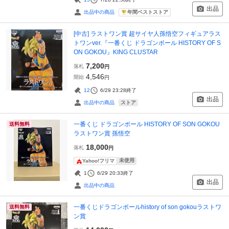
出品
年間ベストストア
出品中の商品
[中古] ラストワン賞 超サイヤ人孫悟空フィギュアラス
トワンver.『一番くじ ドラゴンボール HISTORY OF S
ON GOKOU』KING CLUSTAR
7,200
落札
円
4,546
開始
円
12
6/29 23:28
終了
出品
ストア
出品中の商品
一番くじ ドラゴンボール HISTORY OF SON GOKOU
送料無料
ラストワン賞 孫悟空
18,000
落札
円
未使用
Yahoo!フリマ
1
6/29 20:33
終了
出品
出品中の商品
一番くじドラゴンボールhistory of son gokouラストワ
送料無料
ン賞