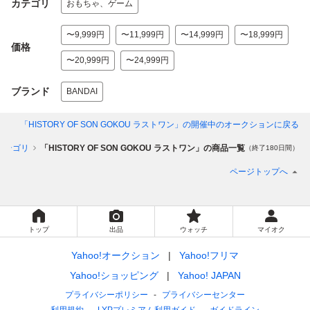
カテゴリ
おもちゃ、ゲーム
〜9,999円
〜11,999円
〜14,999円
〜18,999円
価格
〜20,999円
〜24,999円
ブランド
BANDAI
「HISTORY OF SON GOKOU ラストワン」
の開催中のオークションに戻る
カテゴリ
「HISTORY OF SON GOKOU ラストワン」の商品一覧
（終了180日間）
ページトップへ
トップ
出品
ウォッチ
マイオク
Yahoo!オークション
Yahoo!フリマ
Yahoo!ショッピング
Yahoo! JAPAN
プライバシーポリシー
プライバシーセンター
利用規約
LYPプレミアム利用ガイド
ガイドライン