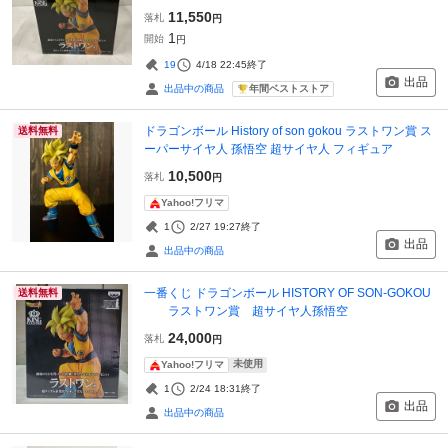
11,550
落札
円
1
開始
円
19
4/18 22:45
終了
出品
年間ベストストア
出品中の商品
ドラゴンボール History of son gokou ラストワン賞 ス
送料無料
ーパーサイヤ人 孫悟空 超サイヤ人 フィギュア
10,500
落札
円
Yahoo!フリマ
1
2/27 19:27
終了
出品
出品中の商品
一番くじ ドラゴンボール HISTORY OF SON-GOKOU
送料無料
ラストワン賞 超サイヤ人孫悟空
24,000
落札
円
未使用
Yahoo!フリマ
1
2/24 18:31
終了
出品
出品中の商品