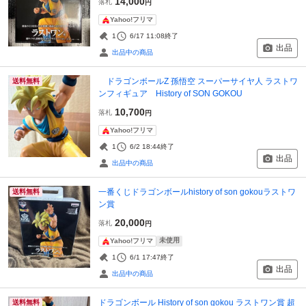
14,000
落札
円
Yahoo!フリマ
1
6/17 11:08
終了
出品
出品中の商品
ドラゴンボールZ 孫悟空 スーパーサイヤ人 ラストワ
送料無料
ンフィギュア History of SON GOKOU
10,700
落札
円
Yahoo!フリマ
1
6/2 18:44
終了
出品
出品中の商品
一番くじドラゴンボールhistory of son gokouラストワ
送料無料
ン賞
20,000
落札
円
未使用
Yahoo!フリマ
1
6/1 17:47
終了
出品
出品中の商品
ドラゴンボール History of son gokou ラストワン賞 超
送料無料