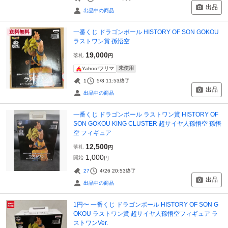
出品
出品中の商品
一番くじ ドラゴンボール HISTORY OF SON GOKOU
送料無料
ラストワン賞 孫悟空
19,000
落札
円
未使用
Yahoo!フリマ
1
5/8 11:53
終了
出品
出品中の商品
一番くじ ドラゴンボール ラストワン賞 HISTORY OF
SON GOKOU KING CLUSTER 超サイヤ人孫悟空 孫悟
空 フィギュア
12,500
落札
円
1,000
開始
円
27
4/26 20:53
終了
出品
出品中の商品
1円〜 一番くじ ドラゴンボール HISTORY OF SON G
OKOU ラストワン賞 超サイヤ人孫悟空フィギュア ラ
ストワンVer.