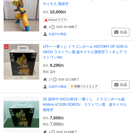
サイヤ人 孫悟空
10,000
落札
円
Yahoo!フリマ
1
5/25 20:39
終了
出品
出品中の商品
1円〜 一番くじ ドラゴンボール HISTORY OF SON G
OKOU ラストワン賞 超サイヤ人孫悟空フィギュア ラ
ストワンVer.
9,295
落札
円
1
開始
円
27
5/20 22:15
終了
出品
年間ベストストア
出品中の商品
28 送80サ 0421UB18 一番くじ ドラゴンボール超
History of SON GOKOU ラストワン賞 超サイヤ人
孫悟空
7,000
落札
円
7,000
開始
円
1
5/10 22:03
終了