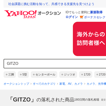
社会課題に挑む活動を知って、共感できる支援先を見つけよう
IDでもっと便利に
新規取得
ログイン
ボーナスセレク
三脚
5型
センターポール
ジッツオ
1720
2720
オークショントップ
すべてのカテゴリ
家電、AV、カメラ
カメラ、光学
「GITZO」
の落札された商品
180
日間の落札相場
最安