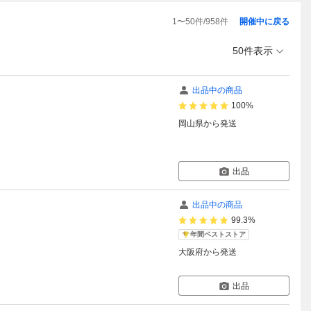
1
〜
50
件/
958
件
開催中に戻る
50件表示
出品中の商品
100%
岡山県
から発送
出品
出品中の商品
99.3%
年間ベストストア
大阪府
から発送
出品