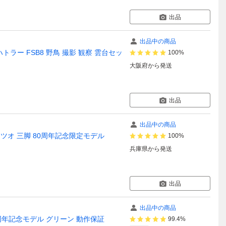
出品
出品中の商品
ハトラー FSB8 野鳥 撮影 観察 雲台セッ
100%
大阪府
から発送
出品
出品中の商品
1275 /ジッツオ 三脚 80周年記念限定モデル
100%
兵庫県
から発送
出品
出品中の商品
台 80周年記念モデル グリーン 動作保証
99.4%