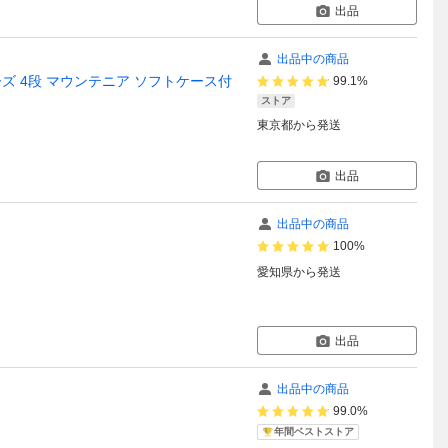
出品
出品中の商品
 2シリーズ 4段 マウンテニア ソフトケース付
99.1%
ストア
東京都
から発送
出品
出品中の商品
100%
愛知県
から発送
出品
出品中の商品
99.0%
年間ベストストア