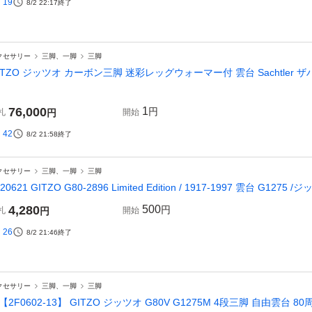
19
8/2 22:17
終了
クセサリー
三脚、一脚
三脚
ITZO ジッツオ カーボン三脚 迷彩レッグウォーマー付 雲台 Sachtler ザ
76,000
1
円
札
円
開始
42
8/2 21:58
終了
クセサリー
三脚、一脚
三脚
220621 GITZO G80-2896 Limited Edition / 1917-1997 雲台 G
4,280
500
円
札
円
開始
26
8/2 21:46
終了
クセサリー
三脚、一脚
三脚
【2F0602-13】 GITZO ジッツオ G80V G1275M 4段三脚 自由雲