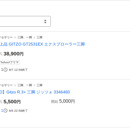
クセサリー
三脚、一脚
三脚
上品 GITZO GT2531EX エクスプローラー三脚
38,900
札
円
Yahoo!フリマ
1
8/7 12:58
終了
クセサリー
三脚、一脚
三脚
D】Gitzo R.3+ 三脚 ジッツォ 3346460
5,500
5,000
円
札
円
開始
1
8/6 22:58
終了