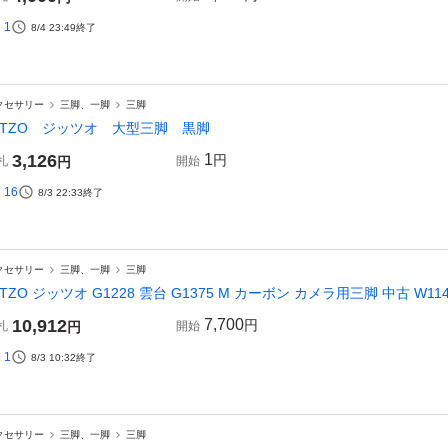
1
8/4 23:49
終了
クセサリー
三脚、一脚
三脚
ITZO ジッツオ 大型三脚 黒脚
3,126
1
円
札
円
開始
16
8/3 22:33
終了
クセサリー
三脚、一脚
三脚
ITZO ジッツオ G1228 雲台 G1375 M カーボン カメラ用三脚 中古 W114
10,912
7,700
円
札
円
開始
1
8/3 10:32
終了
クセサリー
三脚、一脚
三脚