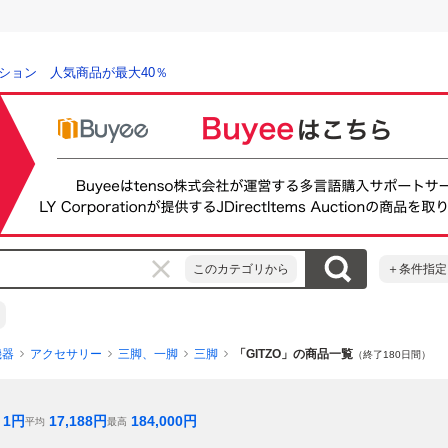
ション 人気商品が最大40％
このカテゴリから
＋条件指定
機器
アクセサリー
三脚、一脚
三脚
「GITZO」の商品一覧
（終了180日間）
1
円
17,188
円
184,000
円
平均
最高