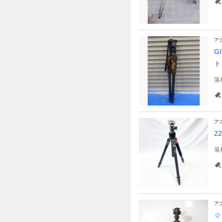
ア
G
ト
落
ア
2
落
ア
☆