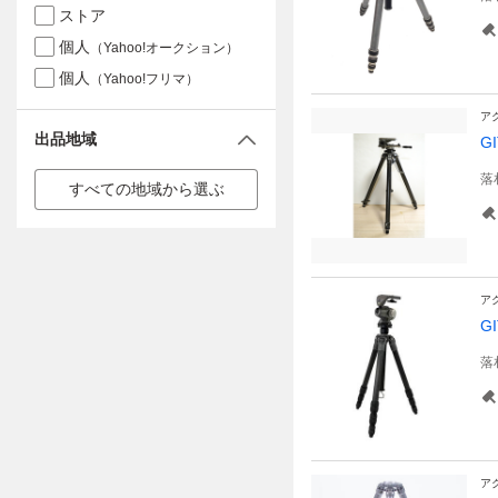
ストア
個人
（Yahoo!オークション）
個人
（Yahoo!フリマ）
ア
出品地域
G
落
すべての地域から選ぶ
ア
G
落
ア