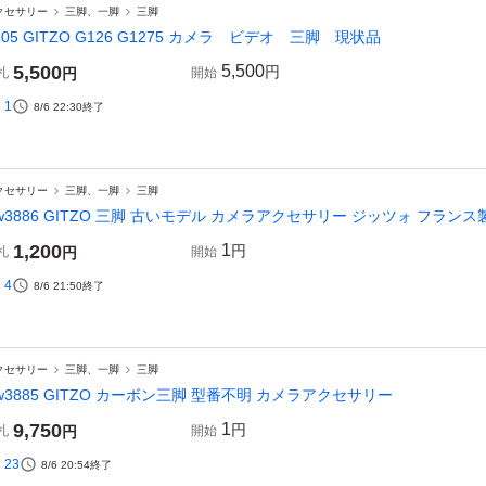
クセサリー
三脚、一脚
三脚
805 GITZO G126 G1275 カメラ ビデオ 三脚 現状品
5,500
5,500
円
札
円
開始
1
8/6 22:30
終了
クセサリー
三脚、一脚
三脚
w3886 GITZO 三脚 古いモデル カメラアクセサリー ジッツォ フランス
1,200
1
円
札
円
開始
4
8/6 21:50
終了
クセサリー
三脚、一脚
三脚
w3885 GITZO カーボン三脚 型番不明 カメラアクセサリー
9,750
1
円
札
円
開始
23
8/6 20:54
終了