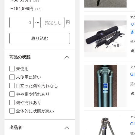
〜
80,999
円
（
33
）
〜
184,999
円
（
17
）
ア
〜
円
ジ
き 
絞り込む
落
商品の状態
ア
未使用
G
未使用に近い
落
目立った傷や汚れなし
やや傷や汚れあり
傷や汚れあり
全体的に状態が悪い
ア
G
出品者
落