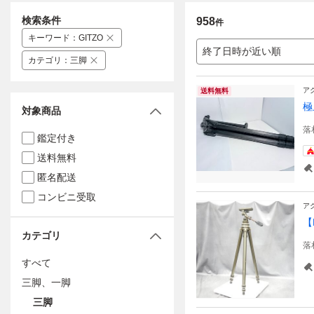
検索条件
958
件
キーワード
：
GITZO
終了日時が近い順
カテゴリ
：
三脚
ア
送料無料
極
対象商品
落
鑑定付き
送料無料
匿名配送
コンビニ受取
ア
【
カテゴリ
落
すべて
三脚、一脚
三脚