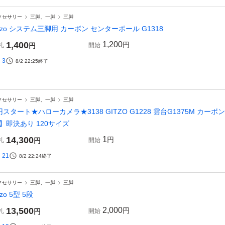
クセサリー
三脚、一脚
三脚
itzo システム三脚用 カーボン センターポール G1318
1,400
1,200
円
札
円
開始
3
8/2 22:25
終了
クセサリー
三脚、一脚
三脚
円スタート★ハローカメラ★3138 GITZO G1228 雲台G1375M 
】即決あり 120サイズ
14,300
1
円
札
円
開始
21
8/2 22:24
終了
クセサリー
三脚、一脚
三脚
tzo 5型 5段
13,500
2,000
円
札
円
開始