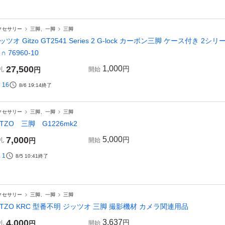
クセサリー
三脚、一脚
三脚
ッツオ Gitzo GT2541 Series 2 G-lock カーボン三脚 ケース付き
∩ 76960-10
27,500
1,000
円
札
円
開始
16
8/6 19:14
終了
クセサリー
三脚、一脚
三脚
ITZO 三脚 G1226mk2
7,000
5,000
円
札
円
開始
1
8/5 10:41
終了
クセサリー
三脚、一脚
三脚
ITZO KRC 型番不明 ジッツオ 三脚 撮影機材 カメラ関連用品
4,000
3,637
円
札
円
開始