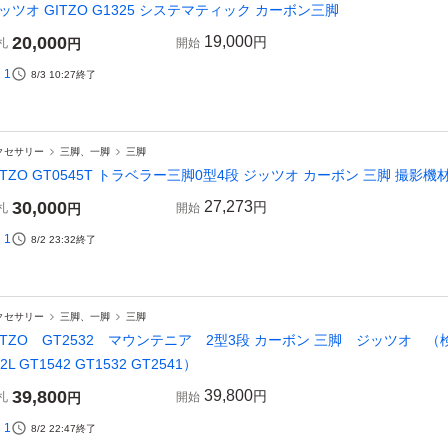
ッツオ GITZO G1325 システマティック カーボン三脚
20,000
19,000
円
札
円
開始
1
8/3 10:27
終了
クセサリー
三脚、一脚
三脚
ITZO GT0545T トラベラー三脚0型4段 ジッツオ カーボン 三脚 撮影機
30,000
27,273
円
札
円
開始
1
8/2 23:32
終了
クセサリー
三脚、一脚
三脚
ITZO GT2532 マウンテニア 2型3段 カーボン 三脚 ジッツオ （検索用 G
42L GT1542 GT1532 GT2541）
39,800
39,800
円
札
円
開始
1
8/2 22:47
終了