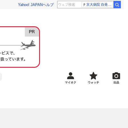
Yahoo! JAPAN
ヘルプ
京大病院 自発呼吸
マイオク
ウォッチ
出品