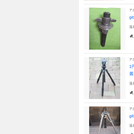
ア
g
落
ア
1
麗
落
ア
gi
落