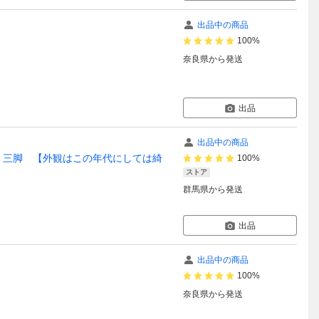
出品中の商品
100%
奈良県
から発送
出品
出品中の商品
カーボン 三脚 【外観はこの年代にしては綺
100%
ストア
群馬県
から発送
出品
出品中の商品
100%
奈良県
から発送