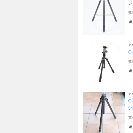
ジ
落
ア
G
落
ア
G
5
落