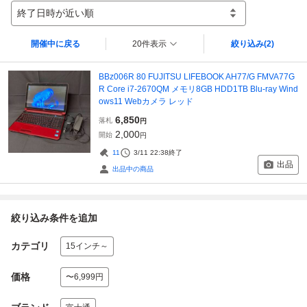
終了日時が近い順
開催中に戻る
20件表示
絞り込み
(2)
BBz006R 80 FUJITSU LIFEBOOK AH77/G FMVA77G
R Core i7-2670QM メモリ8GB HDD1TB Blu-ray Wind
ows11 Webカメラ レッド
6,850
落札
円
2,000
開始
円
11
3/11 22:38
終了
出品
出品中の商品
絞り込み条件を追加
カテゴリ
15インチ～
価格
〜6,999円