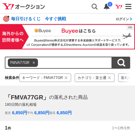
i
毎日引けるくじ 今すぐ挑戦
ログイン
FMVA77GR
検索条件
キーワード
：
FMVA77GR
カテゴリ
：
富士通
落札価
「FMVA77GR」
の落札された商品
180
日間の落札相場
6,850
円
6,850
円
6,850
円
最安
平均
最高
1
1
〜
1
件/
1
件
件