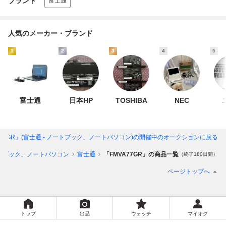
ブランド
富士通
人気のメーカー・ブランド
1
2
3
4
5
富士通
日本HP
TOSHIBA
NEC
A77GR」(富士通 - ノートブック、ノートパソコン)
の開催中のオークションに戻る
トブック、ノートパソコン
富士通
「FMVA77GR」の商品一覧
（終了180日間）
ページトップへ
トップ
出品
ウォッチ
マイオク