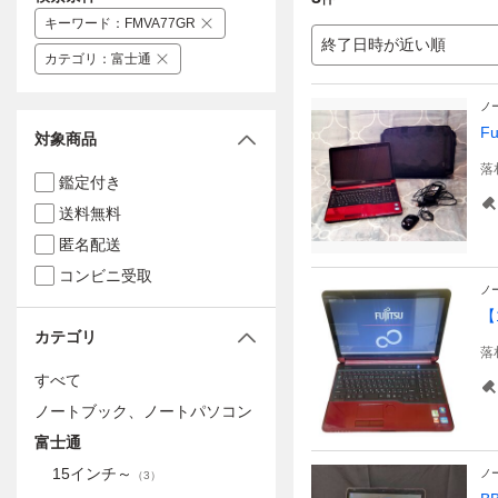
キーワード
：
FMVA77GR
終了日時が近い順
カテゴリ
：
富士通
ノ
F
対象商品
落
鑑定付き
送料無料
匿名配送
コンビニ受取
ノ
【
カテゴリ
落
すべて
ノートブック、ノートパソコン
富士通
15インチ～
ノ
（
3
）