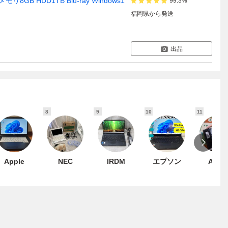
 メモリ8GB HDD1TB Blu-ray Windows1
99.3%
福岡県
から発送
出品
8
9
10
11
Apple
NEC
IRDM
エプソン
ASUS