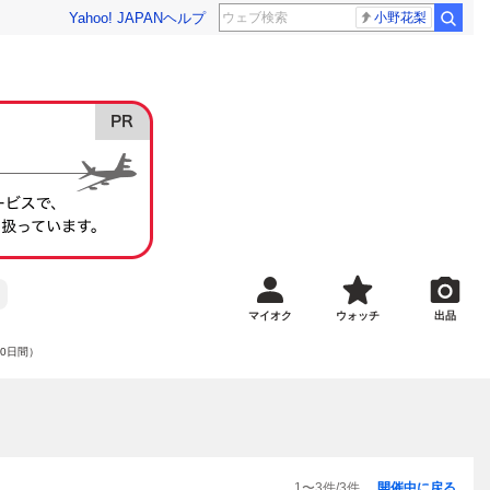
Yahoo! JAPAN
ヘルプ
小野花梨
マイオク
ウォッチ
出品
80日間）
1
〜
3
件/
3
件
開催中に戻る