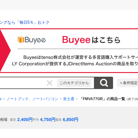
ングなら「毎日5％」おトク
このカテゴリから
＋条件指定
s
ノートブック、ノートパソコン
富士通
「FMVA77GR」の商品一覧
（終了1
2,400
円
4,750
円
6,850
円
相場
最安
平均
最高