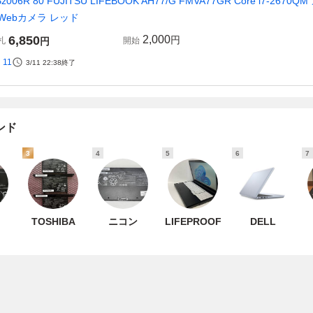
z006R 80 FUJITSU LIFEBOOK AH77/G FMVA77GR Core i7-2670QM
 Webカメラ レッド
6,850
2,000
円
札
円
開始
11
3/11 22:38
終了
ンド
3
4
5
6
7
TOSHIBA
ニコン
LIFEPROOF
DELL