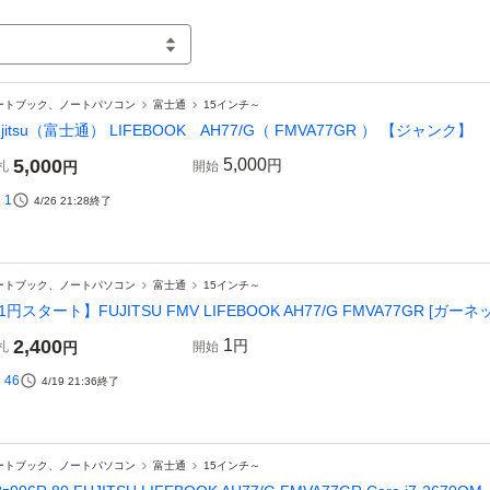
ートブック、ノートパソコン
富士通
15インチ～
ujitsu（富士通） LIFEBOOK AH77/G（ FMVA77GR ） 【ジャンク】
5,000
5,000
円
札
円
開始
1
4/26 21:28
終了
ートブック、ノートパソコン
富士通
15インチ～
1円スタート】FUJITSU FMV LIFEBOOK AH77/G FMVA77GR [
2,400
1
円
札
円
開始
46
4/19 21:36
終了
ートブック、ノートパソコン
富士通
15インチ～