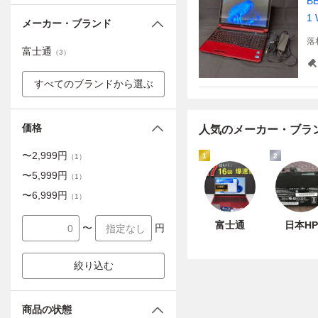
BB
1
メーカー・ブランド
落
富士通
（
3
）
すべてのブランドから選ぶ
価格
人気のメーカー・ブラ
〜
2,999
円
1
2
（
1
）
〜
5,999
円
（
1
）
〜
6,999
円
（
1
）
富士通
日本HP
〜
円
絞り込む
商品の状態