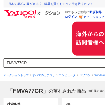
日本で45℃の夏が来る!? 猛暑を賢くおトクに生き抜くヒント
IDでもっと便利に
新規取得
ログイン
ヤフーショッピ
オークショントップ
すべてのカテゴリ
コンピュータ
パソコン
Window
「FMVA77GR」
の落札された商品
180
日間の落札
検索条件
3
件